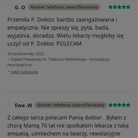
G. O
Numer telefonu zweryfikowany
G
Przemiła P. Doktor, bardzo zaangażowana i
empatyczna. Nie spieszy się, pyta, bada,
wyjaśnia, doradza. Wielu lekarzy mogłoby się
uczyć od P. Doktor. POLECAM
26 października 2023
•
Szpital Powiatowy im. Tadeusza Malińskiego
•
Konsultacja
neurologiczna
w opinii użytkownika G. O
•
zgłoś nadużycie
Ewa .W
Numer telefonu zweryfikowany
E
Z całego serca polecam Panią doktor . Byłam z
chorą Mamą 70 lat nie spotkałam lekarza z taką
empatią, uśmiechem na twarzy, rewelacyjne