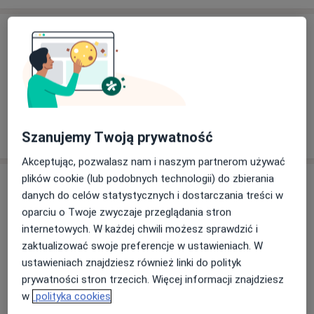
Usługi i ceny
Konsultacja neurologiczna
Od 250 zł
Szczegóły
W jaki sposób ustalane są ceny?
Szanujemy Twoją prywatność
Akceptując, pozwalasz nam i naszym partnerom używać
plików cookie (lub podobnych technologii) do zbierania
Adresy (5)
danych do celów statystycznych i dostarczania treści w
oparciu o Twoje zwyczaje przeglądania stron
Adres 1
Adres 2
Adres 3
Adres 4
Adres 5
internetowych. W każdej chwili możesz sprawdzić i
zaktualizować swoje preferencje w ustawieniach. W
ustawieniach znajdziesz również linki do polityk
Szpital Powiatowy im. Tadeusza
prywatności stron trzecich. Więcej informacji znajdziesz
Malińskiego
w
polityka cookies
Chełmońskiego 1,
63-100
Śrem