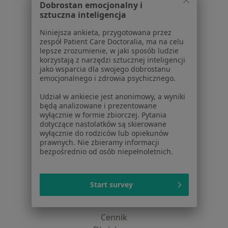
Dobrostan emocjonalny i
O nas
sztuczna inteligencja
Praca
Rekrutujemy!
Partnerzy
Niniejsza ankieta, przygotowana przez
Centrum prasowe
zespół Patient Care Doctoralia, ma na celu
lepsze zrozumienie, w jaki sposób ludzie
Kontakt
korzystają z narzędzi sztucznej inteligencji
jako wsparcia dla swojego dobrostanu
Dla pacjentów
emocjonalnego i zdrowia psychicznego.
Lekarze
Udział w ankiecie jest anonimowy, a wyniki
Placówki medyczne
będą analizowane i prezentowane
wyłącznie w formie zbiorczej. Pytania
Pytania i odpowiedzi
dotyczące nastolatków są skierowane
Usługi i zabiegi
wyłącznie do rodziców lub opiekunów
Choroby
prawnych. Nie zbieramy informacji
bezpośrednio od osób niepełnoletnich.
Pomoc
Aplikacje mobilne
Blog dla pacjentów
Start survey
Dla profesjonalistów
Cennik