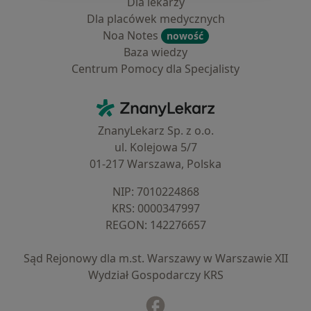
Dla lekarzy
Dla placówek medycznych
Noa Notes
nowość
Baza wiedzy
Centrum Pomocy dla Specjalisty
Kontakt
ZnanyLekarz - Strona główna
ZnanyLekarz Sp. z o.o.
ul. Kolejowa 5/7
01-217 Warszawa, Polska
NIP: ⁠7010224868
KRS: ⁠0000347997
REGON: ⁠142276657
Sąd Rejonowy dla m.st. Warszawy w Warszawie XII
Wydział Gospodarczy KRS
Facebook
otwiera się w nowej karcie