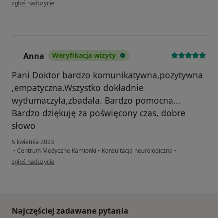
w opinii użytkownika EM
zgłoś nadużycie
Anna
Weryfikacja wizyty
A
Pani Doktor bardzo komunikatywna,pozytywna
,empatyczna.Wszystko dokładnie
wytłumaczyła,zbadała. Bardzo pomocna...
Bardzo dziękuję za poświęcony czas, dobre
słowo
5 kwietnia 2023
•
Centrum Medyczne Kamionki
•
Konsultacja neurologiczna
•
w opinii użytkownika Anna
zgłoś nadużycie
Najczęściej zadawane pytania