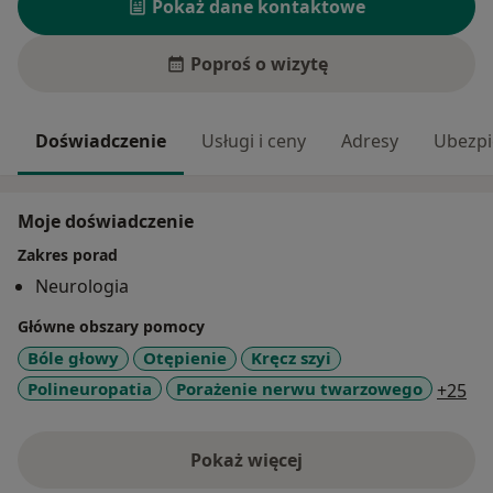
Pokaż dane kontaktowe
Poproś o wizytę
Doświadczenie
Usługi i ceny
Adresy
Ubezpi
Moje doświadczenie
Zakres porad
Neurologia
Główne obszary pomocy
Bóle głowy
Otępienie
Kręcz szyi
a1
Polineuropatia
Porażenie nerwu twarzowego
+25
Pokaż więcej
o doświadczeniu