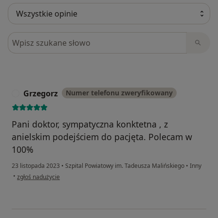
Szukaj w opiniach
Grzegorz
Numer telefonu zweryfikowany
G
Pani doktor, sympatyczna konktetna , z
anielskim podejściem do pacjęta. Polecam w
100%
23 listopada 2023
•
Szpital Powiatowy im. Tadeusza Malińskiego
•
Inny
w opinii użytkownika Grzegorz
•
zgłoś nadużycie