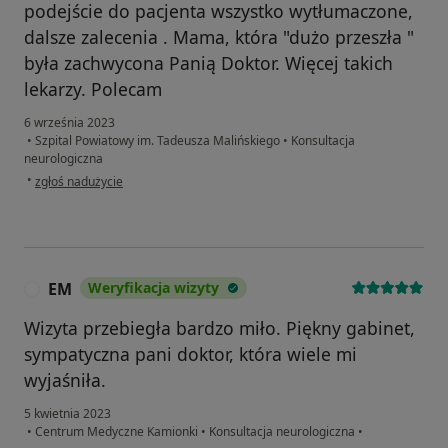
podejście do pacjenta wszystko wytłumaczone,
dalsze zalecenia . Mama, która "dużo przeszła "
była zachwycona Panią Doktor. Więcej takich
lekarzy. Polecam
6 września 2023
•
Szpital Powiatowy im. Tadeusza Malińskiego
•
Konsultacja
neurologiczna
w opinii użytkownika Ewa .W
•
zgłoś nadużycie
EM
Weryfikacja wizyty
E
Wizyta przebiegła bardzo miło. Piękny gabinet,
sympatyczna pani doktor, która wiele mi
wyjaśniła.
5 kwietnia 2023
•
Centrum Medyczne Kamionki
•
Konsultacja neurologiczna
•