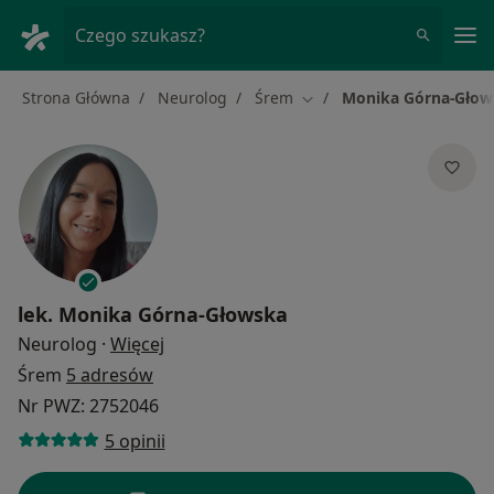
Me
Czego szukasz?
Strona Główna
Neurolog
Śrem
Monika Górna-Głow
Zmień miasto
lek.
Monika Górna-Głowska
O specjalizacjach
Neurolog
·
Więcej
Śrem
5 adresów
Nr PWZ: 2752046
5 opinii