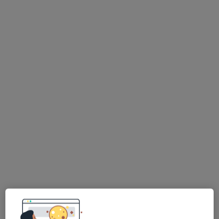
dr n. med. Michalina Jasiak-Zatońska
·
Więcej
Neurolog
98 opinii
Adres 1
Adres 2
Adres 3
Poznańska 15, Swarzędz
•
Mapa
Przychodnia Penta Hospitals Swarzędz ul. Poznańska 15
Konsultacja neurologiczna
300 zł
Specjalista nie oferuje umawiania online pod tym adresem.
Poproś o wizytę