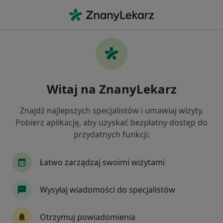
Me
Zawroty Głowy • Swarzędz, wielkopolskie
Filtry
• 1
Ubezpieczenie
Map
Zawroty głowy specjaliści w Swarzędzu
Witaj na ZnanyLekarz
Jak działają wyniki wyszukiwania
Znajdź najlepszych specjalistów i umawiaj wizyty.
Pobierz aplikację, aby uzyskać bezpłatny dostęp do
Jakiego specjalisty szukasz?
przydatnych funkcji:
Neurolog
Laryngolog
Endokrynolog
Łatwo zarządzaj swoimi wizytami
Wysyłaj wiadomości do specjalistów
Otrzymuj powiadomienia