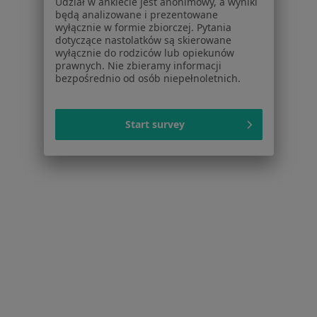
Udział w ankiecie jest anonimowy, a wyniki
Polityka prywatności pacjentów
będą analizowane i prezentowane
wyłącznie w formie zbiorczej. Pytania
Polityka prywatności profesjonalistów
dotyczące nastolatków są skierowane
Polityka prywatności dla profesjonalistów, których
wyłącznie do rodziców lub opiekunów
dane pozyskaliśmy samodzielnie
prawnych. Nie zbieramy informacji
bezpośrednio od osób niepełnoletnich.
Polityka cookies
Jak działają wyniki wyszukiwania
Dostępność
Start survey
O nas
Praca
Rekrutujemy!
Partnerzy
Centrum prasowe
Kontakt
Dla pacjentów
Lekarze
Placówki medyczne
Pytania i odpowiedzi
Usługi i zabiegi