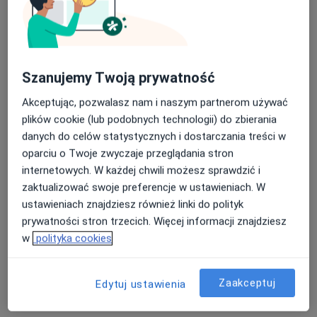
Szanujemy Twoją prywatność
Bezpieczne płatności
Akceptując, pozwalasz nam i naszym partnerom używać
Optiviamed Centrum Medyczne
plików cookie (lub podobnych technologii) do zbierania
·
Więcej
Laryngologia, Okulistyka, Laryngologia dziecięca
danych do celów statystycznych i dostarczania treści w
1886 opinii
oparciu o Twoje zwyczaje przeglądania stron
internetowych. W każdej chwili możesz sprawdzić i
ZALASEWO Transportowa 20, Zalasewo
•
Mapa
zaktualizować swoje preferencje w ustawieniach. W
Konsultacja podologiczna
90 zł
ustawieniach znajdziesz również linki do polityk
Pokaż więcej usług
prywatności stron trzecich. Więcej informacji znajdziesz
w
polityka cookies
lek. Maciej Michalak
Aleksandra Trzcińska
lek. Karol Kochman
Zaakceptuj
Edytuj ustawienia
laryngolog
laryngolog
kardiolog
Zobacz wszystkich 33 specjalistów