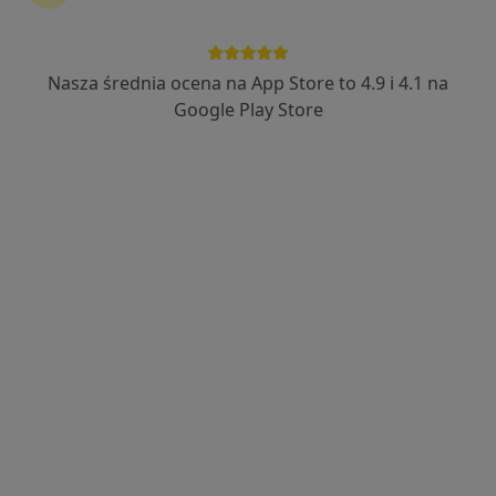
Nasza średnia ocena na App Store to 4.9 i 4.1 na
Aleksandra Trzcińska
Google Play Store
·
Więcej
Laryngolog, Laryngolog dziecięcy
316 opinii
ZALASEWO Transportowa 20, Zalasewo
•
Mapa
Optiviamed Centrum Medyczne
Konsultacja laryngologiczna
300 zł
Specjalista nie oferuje umawiania online pod tym adresem.
Poproś o wizytę