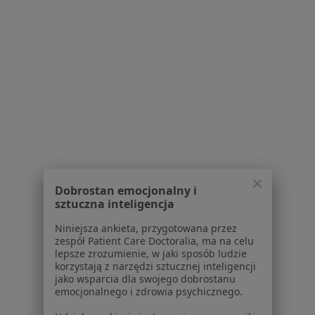
Choroba niedokrwienna serca w Swarzędzu
Choroba wieńcowa w Swarzędzu
Wady serca w Swarzędzu
Bóle kręgosłupa w Swarzędzu
Więcej (15)
Więcej w kategorii: Schorzenia w Swarzędzu
Zawroty Głowy Specjaliści W Swarzędzu
Dobrostan emocjonalny i
sztuczna inteligencja
Niniejsza ankieta, przygotowana przez
zespół Patient Care Doctoralia, ma na celu
lepsze zrozumienie, w jaki sposób ludzie
korzystają z narzędzi sztucznej inteligencji
jako wsparcia dla swojego dobrostanu
Serwis
emocjonalnego i zdrowia psychicznego.
Regulamin