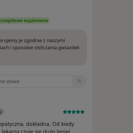
zczegółowe wyjaśnienia
rujemy je zgodnie z naszymi
iach i sposobie obliczania gwiazdek
ięcej o opiniach
niach
y
mpatyczna, dokładna. Od kiedy
lekarza czuję się dużo lepiej.