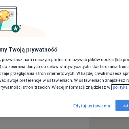
sterolemia
Niewydolność serca
a11y_sr_more_diseases
rzne
+5
my Twoją prywatność
, pozwalasz nam i naszym partnerom używać plików cookie (lub p
) do zbierania danych do celów statystycznych i dostarczania treśc
zaje przeglądania stron internetowych. W każdej chwili możesz spr
wać swoje preferencje w ustawieniach. W ustawieniach znajdziesz ró
prywatności stron trzecich. Więcej informacji znajdziesz w
polityka
ęcej
doświadczeniu
Za
Edytuj ustawienia