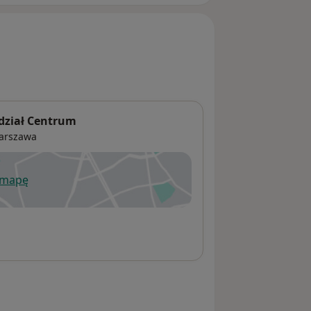
dział Centrum
arszawa
 mapę
wiera się w nowej karcie