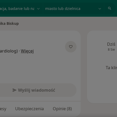
acja, badanie lub nazwisko
miasto lub dzielnica
ika Biskup
asto
Dziś
8 Sie
O specjalizacjach
Kardiolog)
·
Więcej
Ta kl
Wyślij wiadomość
esy
Ubezpieczenia
Opinie (8)