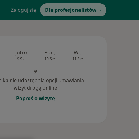
Zaloguj się
Dla profesjonalistów
Jutro
Pon,
Wt,
Śr,
Czw
9 Sie
10 Sie
11 Sie
12 Sie
13 Si
inika nie udostępnia opcji umawiania
wizyt drogą online
Poproś o wizytę