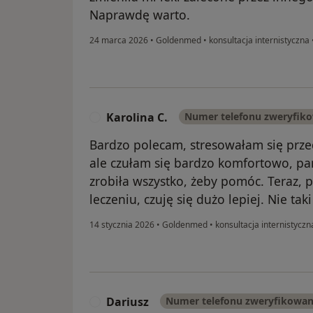
Naprawdę warto.
24 marca 2026
•
Goldenmed
•
konsultacja internistyczna
Karolina C.
Numer telefonu zweryfik
K
Bardzo polecam, stresowałam się prze
ale czułam się bardzo komfortowo, pan
zrobiła wszystko, żeby pomóc. Teraz, 
leczeniu, czuję się dużo lepiej. Nie tak
14 stycznia 2026
•
Goldenmed
•
konsultacja internistyczn
Dariusz
Numer telefonu zweryfikowa
D