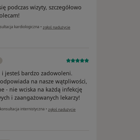
się podczas wizyty, szczegółowo
polecam!
w opinii użytkownika Dariusz
ultacja kardiologiczna
•
zgłoś nadużycie
 i jesteś bardzo zadowoleni.
e odpowiada na nasze wątpliwości,
e - nie wciska na każdą infekcję
iwych i zaangażowanych lekarzy!
w opinii użytkownika Sylwia
konsultacja internistyczna
•
zgłoś nadużycie