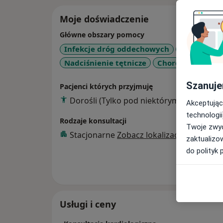
Moje doświadczenie
Główne obszary pomocy
Infekcje dróg oddechowych
Hiperchole
Nadciśnienie tętnicze
Choroby wewnęt
Szanuje
Pacjenci których przyjmuję
Dorośli (Tylko pod niektórymi adresami)
Akceptując
technologii
Rodzaje konsultacji
Twoje zwyc
Stacjonarne
Zobacz lokalizacje (2)
zaktualizo
do polityk 
Pokaż wi
o 
Usługi i ceny