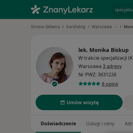
specjaliz
Strona Główna
Kardiolog
Warszawa
Mon
Zmień mi
lek.
Monika Biskup
W trakcie specjalizacji (
Warszawa
3 adresy
Nr PWZ: 3631226
8 opinii
Umów wizytę
Doświadczenie
Usługi i ceny
Adr