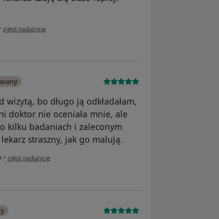
w opinii użytkownika Kamila
•
zgłoś nadużycie
owany
d wizytą, bo długo ją odkładałam,
i doktor nie oceniała mnie, ale
po kilku badaniach i zaleconym
i lekarz straszny, jak go malują.
w opinii użytkownika Karolina C.
a
•
zgłoś nadużycie
ny