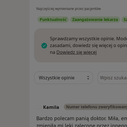
Najczęściej wymieniane przez pacjentów
Punktualność
Zaangażowanie lekarza
S
Sprawdzamy wszystkie opinie. Mode
zasadami, dowiedz się więcej o opin
Dowiedz się w
na
Dowiedz się więcej
Szukaj w opi
Kamila
Numer telefonu zweryfikowan
K
Bardzo polecam panią doktor. Miła, e
zmieniła mi leki zalecone przez innego 