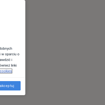
odobnych
i w oparciu o
awdzić i
wnież linki
 cookies
akceptuj