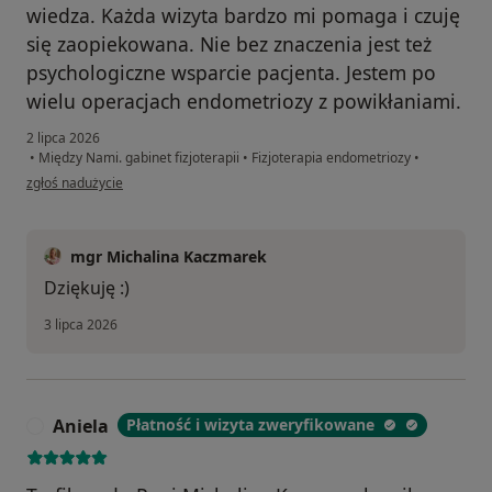
wiedza. Każda wizyta bardzo mi pomaga i czuję
się zaopiekowana. Nie bez znaczenia jest też
psychologiczne wsparcie pacjenta. Jestem po
wielu operacjach endometriozy z powikłaniami.
2 lipca 2026
•
Między Nami. gabinet fizjoterapii
•
Fizjoterapia endometriozy
•
w opinii użytkownika Monika
zgłoś nadużycie
mgr Michalina Kaczmarek
Dziękuję :)
3 lipca 2026
Aniela
Płatność i wizyta zweryfikowane
A