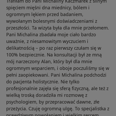
Trafiłam do Pani Michaliny Kaczmarek z silnym
spięciem mięśni dna miednicy, bólem i
ogromnym lękiem przed badaniem,
wywołanym bolesnymi doświadczeniami z
przeszłości. Ta wizyta była dla mnie przełomem.
Pani Michalina zbadała moje ciało bardzo
uważnie, z niesamowitym wyczuciem i
delikatnością – po raz pierwszy czułam się w
100% bezpiecznie. Na konsultacji był ze mną
mój narzeczony Alan, który był dla mnie
ogromnym wsparciem, i oboje poczuliśmy się w
pełni zaopiekowani. Pani Michalina podchodzi
do pacjenta holistycznie. Nie tylko
profesjonalnie zajęła się sferą fizyczną, ale też z
wielką troską doradziła mi rozmowę z
psychologiem, by przepracować dawne, złe
przeżycia. Czuję ogromną ulgę. To specjalistka z
prawdziwym powołaniem i wielkim sercem.