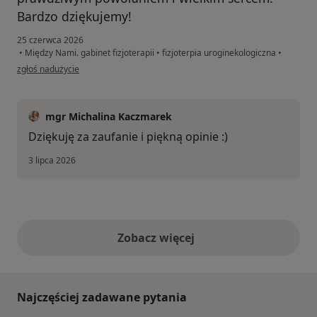
Bardzo dziękujemy!
25 czerwca 2026
•
Między Nami. gabinet fizjoterapii
•
fizjoterpia uroginekologiczna
•
w opinii użytkownika Aniela
zgłoś nadużycie
mgr Michalina Kaczmarek
Dziękuję za zaufanie i piękną opinie :)
3 lipca 2026
Zobacz więcej
opinie powyżej
Najczęściej zadawane pytania