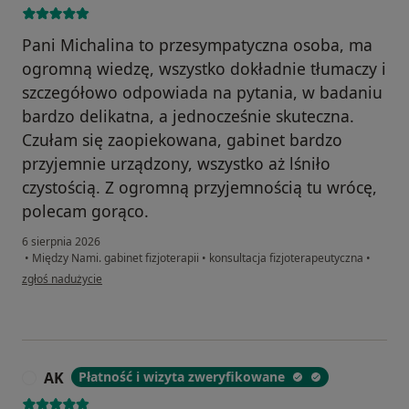
Pani Michalina to przesympatyczna osoba, ma
ogromną wiedzę, wszystko dokładnie tłumaczy i
szczegółowo odpowiada na pytania, w badaniu
bardzo delikatna, a jednocześnie skuteczna.
Czułam się zaopiekowana, gabinet bardzo
przyjemnie urządzony, wszystko aż lśniło
czystością. Z ogromną przyjemnością tu wrócę,
polecam gorąco.
6 sierpnia 2026
•
Między Nami. gabinet fizjoterapii
•
konsultacja fizjoterapeutyczna
•
w opinii użytkownika Beata
zgłoś nadużycie
AK
Płatność i wizyta zweryfikowane
A