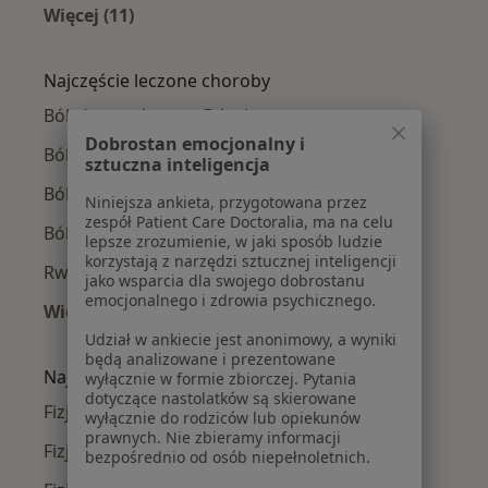
Więcej (11)
Więcej w kategorii: Fizjoterapeuci w pobliżu
Najczęście leczone choroby
Bóle kręgosłupa w Gdyni
Dobrostan emocjonalny i
Ból barku w Gdyni
sztuczna inteligencja
Ból biodra w Gdyni
Niniejsza ankieta, przygotowana przez
zespół Patient Care Doctoralia, ma na celu
Ból kolana w Gdyni
lepsze zrozumienie, w jaki sposób ludzie
korzystają z narzędzi sztucznej inteligencji
Rwa kulszowa w Gdyni
jako wsparcia dla swojego dobrostanu
emocjonalnego i zdrowia psychicznego.
Więcej (15)
Więcej w kategorii: Najczęście leczone chorob
Udział w ankiecie jest anonimowy, a wyniki
będą analizowane i prezentowane
Najpopularniejsze ubezpieczenia
wyłącznie w formie zbiorczej. Pytania
dotyczące nastolatków są skierowane
Fizjoterapeuci z Medicover w Gdyni
wyłącznie do rodziców lub opiekunów
prawnych. Nie zbieramy informacji
Fizjoterapeuci z TU Zdrowie w Gdyni
bezpośrednio od osób niepełnoletnich.