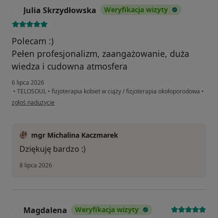
Julia Skrzydłowska
Weryfikacja wizyty
J
Polecam :)
Pełen profesjonalizm, zaangażowanie, duża
wiedza i cudowna atmosfera
6 lipca 2026
•
TELOSOUL
•
fizjoterapia kobiet w ciąży / fizjoterapia okołoporodowa
•
w opinii użytkownika Julia Skrzydłowska
zgłoś nadużycie
mgr Michalina Kaczmarek
Dziękuję bardzo :)
8 lipca 2026
Magdalena
Weryfikacja wizyty
M