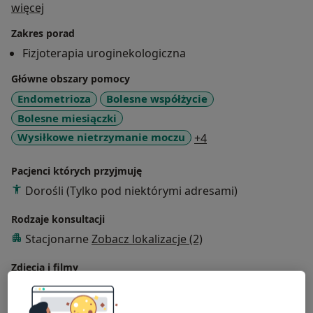
O mnie
więcej
Zakres porad
Fizjoterapia uroginekologiczna
Główne obszary pomocy
Endometrioza
Bolesne współżycie
Bolesne miesiączki
a11y_sr_more_disea
Wysiłkowe nietrzymanie moczu
+4
Pacjenci których przyjmuję
Dorośli (Tylko pod niektórymi adresami)
Rodzaje konsultacji
Stacjonarne
Zobacz lokalizacje (2)
Zdjęcia i filmy