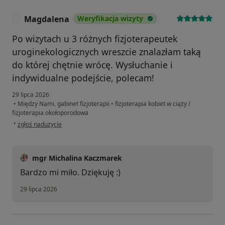
Magdalena
Weryfikacja wizyty
M
Po wizytach u 3 różnych fizjoterapeutek
uroginekologicznych wreszcie znalazłam taką
do której chętnie wrócę. Wysłuchanie i
indywidualne podejście, polecam!
29 lipca 2026
•
Między Nami. gabinet fizjoterapii
•
fizjoterapia kobiet w ciąży /
fizjoterapia okołoporodowa
w opinii użytkownika Magdalena
•
zgłoś nadużycie
mgr Michalina Kaczmarek
Bardzo mi miło. Dziękuję :)
29 lipca 2026