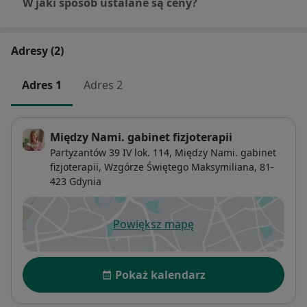
W jaki sposób ustalane są ceny?
Adresy (2)
Adres 1
Adres 2
Między Nami. gabinet fizjoterapii
Partyzantów 39 IV lok. 114,
Między Nami. gabinet
fizjoterapii,
Wzgórze Świętego Maksymiliana
, 81-
423
Gdynia
Powiększ mapę
otwiera się w nowej karcie
Dostępność
Pokaż kalendarz