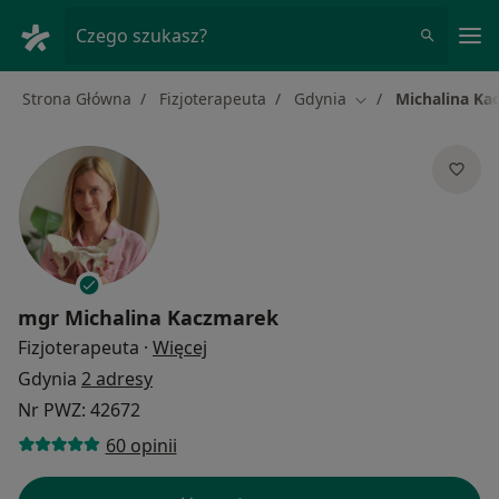
Me
Czego szukasz?
Strona Główna
Fizjoterapeuta
Gdynia
Michalina Ka
Zmień miasto
mgr
Michalina Kaczmarek
O specjalizacjach
Fizjoterapeuta
·
Więcej
Gdynia
2 adresy
Nr PWZ: 42672
60 opinii