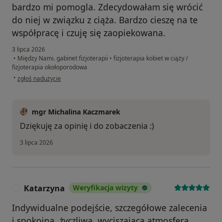
bardzo mi pomogla. Zdecydowałam się wrócić
do niej w związku z ciąża. Bardzo cieszę na te
współpracę i czuję się zaopiekowana.
3 lipca 2026
•
Między Nami. gabinet fizjoterapii
•
fizjoterapia kobiet w ciąży /
fizjoterapia okołoporodowa
w opinii użytkownika Natalia
•
zgłoś nadużycie
mgr Michalina Kaczmarek
Dziękuję za opinię i do zobaczenia :)
3 lipca 2026
Katarzyna
Weryfikacja wizyty
K
Indywidualne podejście, szczegółowe zalecenia
i spokojna, życzliwa, wyciszająca atmosfera.