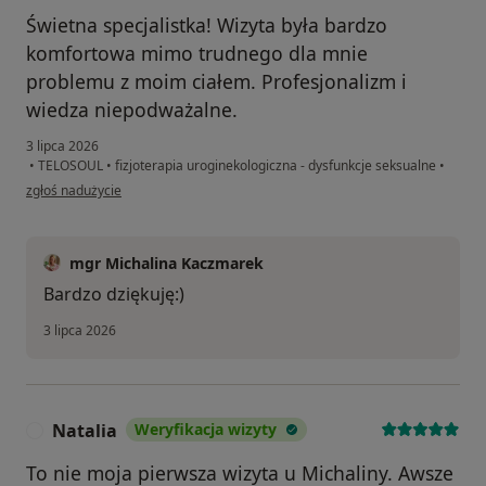
Świetna specjalistka! Wizyta była bardzo
komfortowa mimo trudnego dla mnie
problemu z moim ciałem. Profesjonalizm i
wiedza niepodważalne.
3 lipca 2026
•
TELOSOUL
•
fizjoterapia uroginekologiczna - dysfunkcje seksualne
•
w opinii użytkownika Magdalena
zgłoś nadużycie
mgr Michalina Kaczmarek
Bardzo dziękuję:)
3 lipca 2026
Natalia
Weryfikacja wizyty
N
To nie moja pierwsza wizyta u Michaliny. Awsze