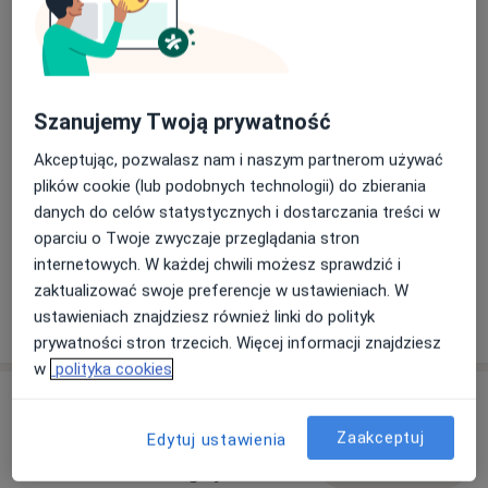
Szanujemy Twoją prywatność
Zobacz galerię (8)
Akceptując, pozwalasz nam i naszym partnerom używać
plików cookie (lub podobnych technologii) do zbierania
Płatność online akceptowana
danych do celów statystycznych i dostarczania treści w
Oszczędź swój czas przed wizytą.
oparciu o Twoje zwyczaje przeglądania stron
internetowych. W każdej chwili możesz sprawdzić i
zaktualizować swoje preferencje w ustawieniach. W
Pokaż więcej
ustawieniach znajdziesz również linki do polityk
o doświadczeniu
prywatności stron trzecich. Więcej informacji znajdziesz
w
polityka cookies
Usługi i ceny
Zaakceptuj
Edytuj ustawienia
Konsultacja fizjoterapeutyczna
Umów wizytę
230 zł - 250 zł
Szczegóły