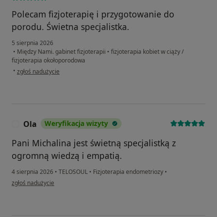
Polecam fizjoterapię i przygotowanie do
porodu. Świetna specjalistka.
5 sierpnia 2026
•
Między Nami. gabinet fizjoterapii
•
fizjoterapia kobiet w ciąży /
fizjoterapia okołoporodowa
w opinii użytkownika AK
•
zgłoś nadużycie
Ola
Weryfikacja wizyty
O
Pani Michalina jest świetną specjalistką z
ogromną wiedzą i empatią.
4 sierpnia 2026
•
TELOSOUL
•
Fizjoterapia endometriozy
•
w opinii użytkownika Ola
zgłoś nadużycie