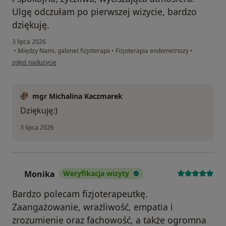
Ulgę odczułam po pierwszej wizycie, bardzo
dziękuję.
3 lipca 2026
•
Między Nami. gabinet fizjoterapii
•
Fizjoterapia endometriozy
•
w opinii użytkownika Katarzyna
zgłoś nadużycie
mgr Michalina Kaczmarek
Dziękuję:)
3 lipca 2026
Monika
Weryfikacja wizyty
M
Bardzo polecam fizjoterapeutkę.
Zaangażowanie, wrażliwość, empatia i
zrozumienie oraz fachowość, a także ogromna