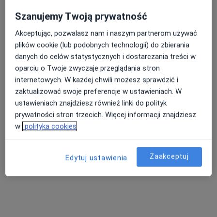
Szanujemy Twoją prywatność
Akceptując, pozwalasz nam i naszym partnerom używać
plików cookie (lub podobnych technologii) do zbierania
danych do celów statystycznych i dostarczania treści w
oparciu o Twoje zwyczaje przeglądania stron
mgr Jordan Kordykiewicz
internetowych. W każdej chwili możesz sprawdzić i
·
Więcej
Fizjoterapeuta
zaktualizować swoje preferencje w ustawieniach. W
87 opinii
ustawieniach znajdziesz również linki do polityk
prywatności stron trzecich. Więcej informacji znajdziesz
Władysława Wagnera 18/23, Gdynia
•
Mapa
w
polityka cookies
Gabinet
Konsultacja fizjoterapeutyczna (pierwsza wizyta)
220 zł
Zaakceptuj
Specjalista nie oferuje umawiania online pod tym adresem.
Edytuj ustawienia
Poproś o wizytę