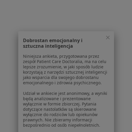
Poproś o wizytę
1
2
Dobrostan emocjonalny i
Powiązane wyszukiwania
sztuczna inteligencja
Inne dzielnice w Gdyni
Niniejsza ankieta, przygotowana przez
Fizjoterapeuci Śródmieście
zespół Patient Care Doctoralia, ma na celu
lepsze zrozumienie, w jaki sposób ludzie
Fizjoterapeuci Działki Leśne
korzystają z narzędzi sztucznej inteligencji
jako wsparcia dla swojego dobrostanu
Fizjoterapeuci Orłowo
emocjonalnego i zdrowia psychicznego.
Fizjoterapeuci Mały Kack
Udział w ankiecie jest anonimowy, a wyniki
będą analizowane i prezentowane
Fizjoterapeuci Chylonia
wyłącznie w formie zbiorczej. Pytania
dotyczące nastolatków są skierowane
Więcej (10)
wyłącznie do rodziców lub opiekunów
prawnych. Nie zbieramy informacji
Więcej w kategorii: Inne dzielnice w Gdyni
bezpośrednio od osób niepełnoletnich.