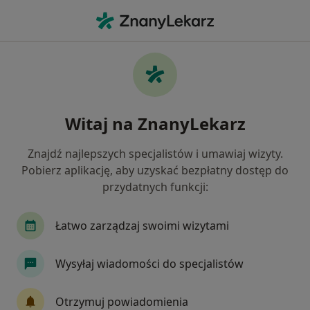
Me
Fizjoterapeuta • Chwarzno-Wiczlino, Gdynia, pomorskie
Filtry
Ubezpieczenie
Mapa
Fizjoterapeuci Gdynia Chwarzno-Wiczlino
Witaj na ZnanyLekarz
Jak działają wyniki wyszukiwania
Znajdź najlepszych specjalistów i umawiaj wizyty.
Pobierz aplikację, aby uzyskać bezpłatny dostęp do
Wybierz swoje ubezpieczenie
przydatnych funkcji:
Allianz
POLMED
Signal Iduna
TU Zdr
Łatwo zarządzaj swoimi wizytami
Wysyłaj wiadomości do specjalistów
Otrzymuj powiadomienia