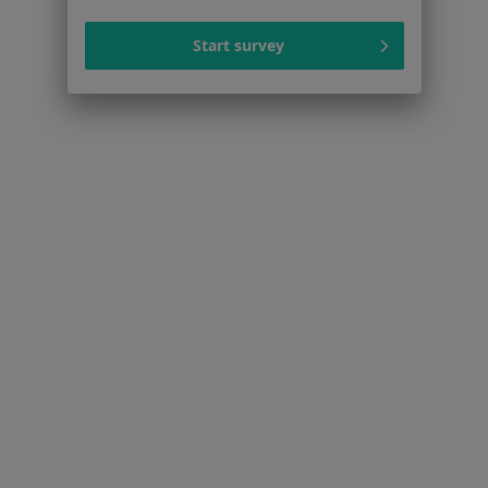
Strona Główna
Fizjoterapeuta
Gdynia
Zmień miasto
Zmień miasto
Start survey
Chwarzno-Wiczlino
Zmień miasto
Serwis
Regulamin
Polityka prywatności pacjentów
Polityka prywatności profesjonalistów
Polityka prywatności dla profesjonalistów, których
dane pozyskaliśmy samodzielnie
Polityka cookies
Jak działają wyniki wyszukiwania
Dostępność
O nas
Praca
Rekrutujemy!