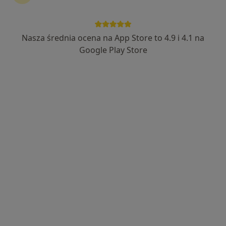
Nasza średnia ocena na App Store to 4.9 i 4.1 na
Wyróżniony
Google Play Store
mgr Marcin Makowski
·
Więcej
Fizjoterapeuta
36 opinii
Apollina 10, Gdynia
•
Mapa
Sztuka Zdrowia
Terapia bólu
250 zł
Specjalista nie oferuje umawiania online pod tym adresem.
Poproś o wizytę