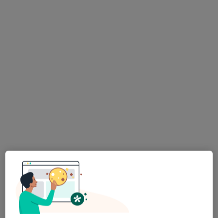
mgr Aneta Jagiełło
·
Więcej
Fizjoterapeuta
55 opinii
Adres
Online
Władysława Wagnera 24/19, Gdynia
•
Mapa
Gabinet Prywatny
Konsultacja fizjoterapeutyczna
250 zł
Specjalista nie oferuje umawiania online pod tym adresem.
Poproś o wizytę