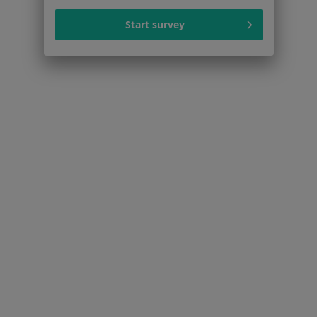
Więcej (10)
Więcej w kategorii: Inne dzielnice w Gdyni
Start survey
Strona Główna
Fizjoterapeuta
Gdynia
Zmień miasto
Zmień miasto
Działki Leśne
Zmień miasto
Serwis
Regulamin
Polityka prywatności pacjentów
Polityka prywatności profesjonalistów
Polityka prywatności dla profesjonalistów, których
dane pozyskaliśmy samodzielnie
Polityka cookies
Jak działają wyniki wyszukiwania