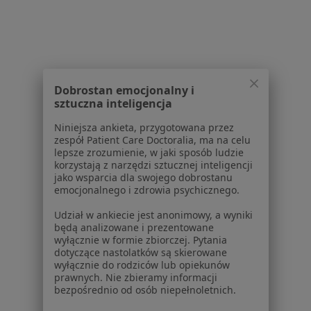
Brak dostępnych specjalistów z wolnymi terminami w tym centrum medycznym.
Pokaż profil
Dobrostan emocjonalny i
sztuczna inteligencja
1
2
3
Niniejsza ankieta, przygotowana przez
zespół Patient Care Doctoralia, ma na celu
Powiązane wyszukiwania
lepsze zrozumienie, w jaki sposób ludzie
korzystają z narzędzi sztucznej inteligencji
Inne dzielnice w Gdyni
jako wsparcia dla swojego dobrostanu
emocjonalnego i zdrowia psychicznego.
Fizjoterapeuci Śródmieście
Udział w ankiecie jest anonimowy, a wyniki
Fizjoterapeuci Orłowo
będą analizowane i prezentowane
wyłącznie w formie zbiorczej. Pytania
Fizjoterapeuci Chwarzno-Wiczlino
dotyczące nastolatków są skierowane
wyłącznie do rodziców lub opiekunów
Fizjoterapeuci Mały Kack
prawnych. Nie zbieramy informacji
bezpośrednio od osób niepełnoletnich.
Fizjoterapeuci Chylonia