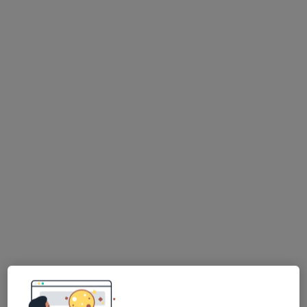
Bezpieczne płatności
mgr Paweł Łaszczyk
·
Więcej
Fizjoterapeuta
56 opinii
Szczecińska 20, Gdynia
•
Mapa
Pomorskie Centrum Fizjoterapii Domowej
Konsultacja fizjoterapeutyczna
200 zł
Specjalista nie oferuje umawiania online pod tym adresem.
Poproś o wizytę