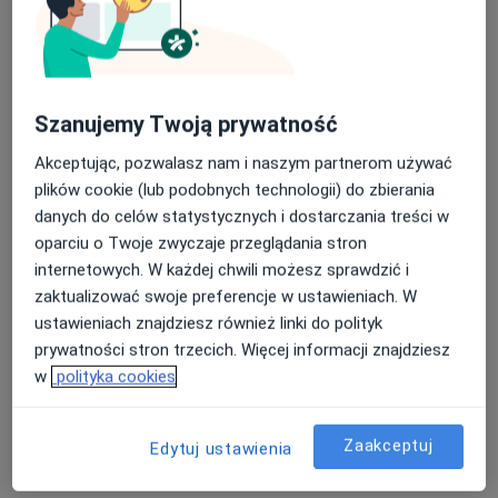
Szanujemy Twoją prywatność
Akceptując, pozwalasz nam i naszym partnerom używać
plików cookie (lub podobnych technologii) do zbierania
mgr Tomasz Mański
danych do celów statystycznych i dostarczania treści w
Fizjoterapeuta
oparciu o Twoje zwyczaje przeglądania stron
internetowych. W każdej chwili możesz sprawdzić i
Adres 1
Adres 2
Adres 3
zaktualizować swoje preferencje w ustawieniach. W
ustawieniach znajdziesz również linki do polityk
Kazimierza Górskiego 3, Gdynia
•
Mapa
prywatności stron trzecich. Więcej informacji znajdziesz
Centrum Medicover Gdynia Górskiego
w
polityka cookies
Konsultacja fizjoterapeutyczna
155 zł
Specjalista nie oferuje umawiania online pod tym adresem.
Zaakceptuj
Edytuj ustawienia
Poproś o wizytę