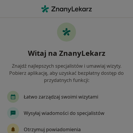
Me
Fizjoterapeuta • Działki Leśne, Gdynia, pomorskie
Filtry
Ubezpieczenie
Mapa
Fizjoterapeuci Gdynia Działki Leśne
Witaj na ZnanyLekarz
Jak działają wyniki wyszukiwania
Znajdź najlepszych specjalistów i umawiaj wizyty.
Pobierz aplikację, aby uzyskać bezpłatny dostęp do
Wybierz swoje ubezpieczenie
przydatnych funkcji:
Allianz
Compensa
JP MEDICA
LUX M
Łatwo zarządzaj swoimi wizytami
Wysyłaj wiadomości do specjalistów
Otrzymuj powiadomienia