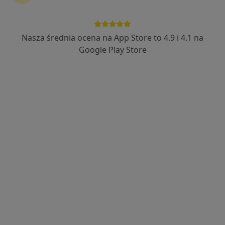
Nasza średnia ocena na App Store to 4.9 i 4.1 na
Wyróżniony
Google Play Store
mgr Olga Topczyńska
·
Więcej
Fizjoterapeuta
61 opinii
Kazimierza Górskiego 1/1, Gdynia
•
Mapa
Osteo Kobieta
Fizjoterapia uroginekologiczna
200 zł
Specjalista nie oferuje umawiania online pod tym adresem.
Poproś o wizytę