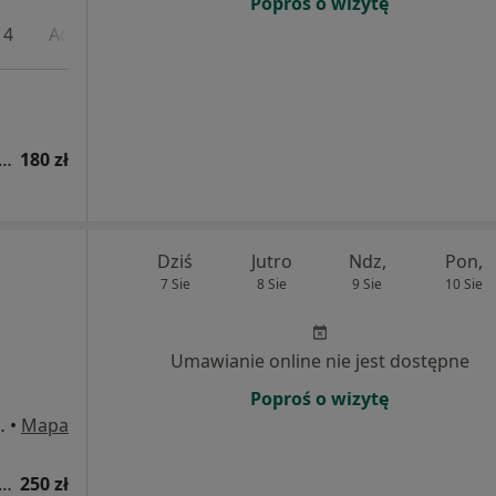
Poproś o wizytę
 4
Adres 5
apia kobiet w ciąży / fizjoterapia okołoporodowa
180 zł
Dziś
Jutro
Ndz,
Pon,
7 Sie
8 Sie
9 Sie
10 Sie
Umawianie online nie jest dostępne
Poproś o wizytę
 169/ U3-U4, Gdańsk
•
Mapa
apia kobiet w ciąży / fizjoterapia okołoporodowa
250 zł