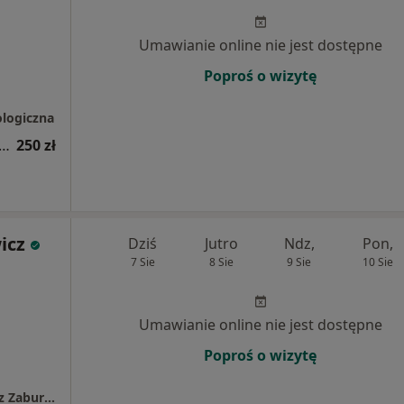
Umawianie online nie jest dostępne
Poproś o wizytę
ologiczna
apia kobiet w ciąży / fizjoterapia okołoporodowa
250 zł
icz
Dziś
Jutro
Ndz,
Pon,
7 Sie
8 Sie
9 Sie
10 Sie
Umawianie online nie jest dostępne
Poproś o wizytę
Rehika Centrum Leczenia Bólu, Kontuzji oraz Zaburzeń Dna Miednicy Kobiet i Mężczyzn