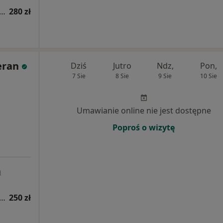
apia kobiet w ciąży / fizjoterapia okołoporodowa
280 zł
eran
Dziś
Jutro
Ndz,
Pon,
7 Sie
8 Sie
9 Sie
10 Sie
Umawianie online nie jest dostępne
Poproś o wizytę
a
apia kobiet w ciąży / fizjoterapia okołoporodowa
250 zł