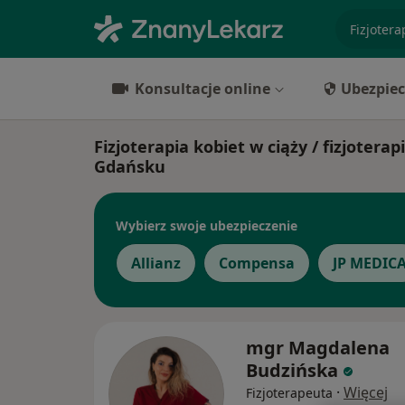
specjaliz
Konsultacje online
Ubezpiec
Fizjoterapia kobiet w ciąży / fizjotera
Gdańsku
Wybierz swoje ubezpieczenie
Allianz
Compensa
JP MEDIC
mgr Magdalena
Budzińska
·
Więcej
Fizjoterapeuta