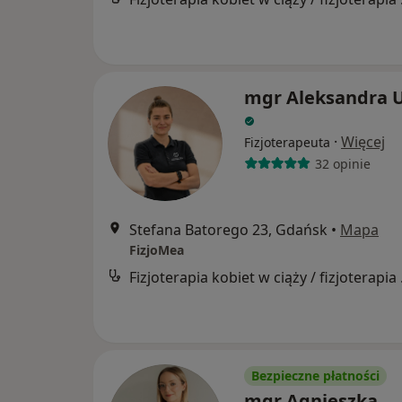
mgr Aleksandra U
·
Więcej
Fizjoterapeuta
32 opinie
Stefana Batorego 23, Gdańsk
•
Mapa
FizjoMea
Fizjoter
Bezpieczne płatności
mgr Agnieszka