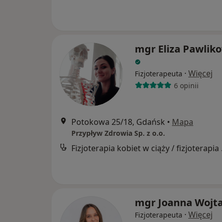
mgr Eliza Pawlik
·
Więcej
Fizjoterapeuta
6 opinii
Potokowa 25/18, Gdańsk
•
Mapa
Przypływ Zdrowia Sp. z o.o.
Fizjoter
mgr Joanna Wojt
·
Więcej
Fizjoterapeuta