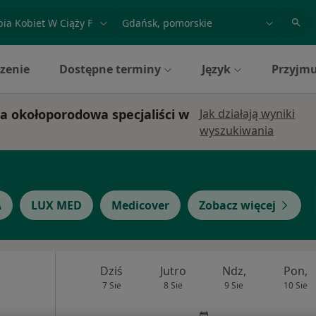
acja, badanie lub nazwisko
miasto lub dzielnica
zenie
Dostępne terminy
Język
Przyjmu
pia okołoporodowa specjaliści w
Jak działają wyniki
wyszukiwania
A
LUX MED
Medicover
Zobacz więcej
Dziś
Jutro
Ndz,
Pon,
7 Sie
8 Sie
9 Sie
10 Sie