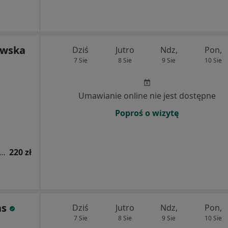
owska
Dziś
Jutro
Ndz,
Pon,
7 Sie
8 Sie
9 Sie
10 Sie
Umawianie online nie jest dostępne
Poproś o wizytę
apia kobiet w ciąży / fizjoterapia okołoporodowa
220 zł
as
Dziś
Jutro
Ndz,
Pon,
7 Sie
8 Sie
9 Sie
10 Sie