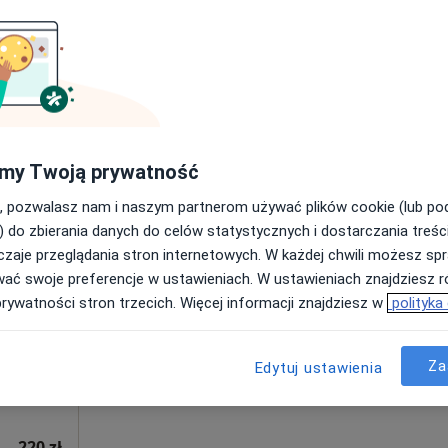
Umawianie online nie jest dostępne
Poproś o wizytę
apia kobiet w ciąży / fizjoterapia okołoporodowa
250 zł
my Twoją prywatność
, pozwalasz nam i naszym partnerom używać plików cookie (lub p
) do zbierania danych do celów statystycznych i dostarczania treśc
Dziś
Jutro
Ndz,
Pon,
zaje przeglądania stron internetowych. W każdej chwili możesz spr
7 Sie
8 Sie
9 Sie
10 Sie
uk
wać swoje preferencje w ustawieniach. W ustawieniach znajdziesz ró
prywatności stron trzecich. Więcej informacji znajdziesz w
polityka
Umawianie online nie jest dostępne
Za
Edytuj ustawienia
Poproś o wizytę
Mapa
apia kobiet w ciąży / fizjoterapia okołoporodowa
220 zł