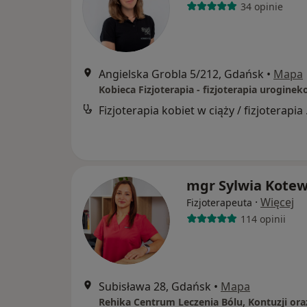
34 opinie
Angielska Grobla 5/212, Gdańsk
•
Mapa
Kobieca Fizjoterapia - fizjoterapia uroginek
Fizjoter
mgr Sylwia Kotew
·
Więcej
Fizjoterapeuta
114 opinii
Subisława 28, Gdańsk
•
Mapa