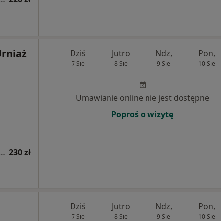
rniaż
Dziś
Jutro
Ndz,
Pon,
7 Sie
8 Sie
9 Sie
10 Sie
Umawianie online nie jest dostępne
Poproś o wizytę
apia kobiet w ciąży / fizjoterapia okołoporodowa
230 zł
Dziś
Jutro
Ndz,
Pon,
7 Sie
8 Sie
9 Sie
10 Sie