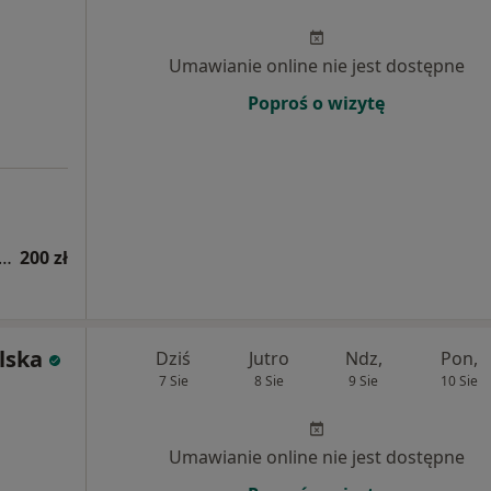
Umawianie online nie jest dostępne
Poproś o wizytę
apia kobiet w ciąży / fizjoterapia okołoporodowa
200 zł
lska
Dziś
Jutro
Ndz,
Pon,
7 Sie
8 Sie
9 Sie
10 Sie
Umawianie online nie jest dostępne