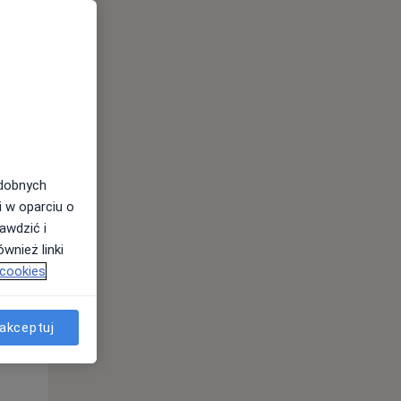
odobnych
i w oparciu o
Wt,
Śr,
Czw,
awdzić i
11 Sie
12 Sie
13 Sie
wnież linki
 cookies
akceptuj