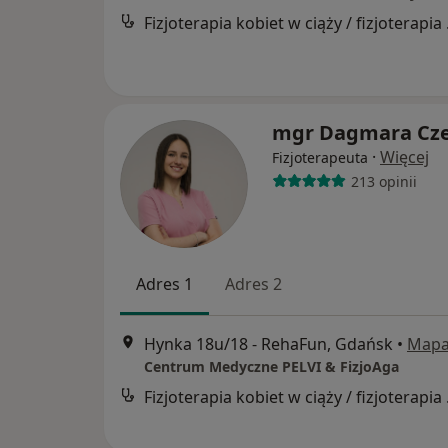
Fizjoter
mgr Dagmara Cz
·
Więcej
Fizjoterapeuta
213 opinii
Adres 1
Adres 2
Hynka 18u/18 - RehaFun, Gdańsk
•
Map
Centrum Medyczne PELVI & FizjoAga
Fizjoter