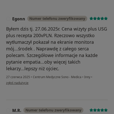
Egonn
Numer telefonu zweryfikowany
E
Byłem dzis tj. 27.06.2025r. Cena wizyty plus USG
plus recepta 200vPLN. Rzeczowo wszystko
wytłumaczył pokazał na ekranie monitora
mój...środek . Naprawdę z całego serca
polecam. Szczegółowe informacje na każde
pytanie empatia...oby więcej takich
lekarzy...lepszy niż ojciec.
27 czerwca 2025
•
Centrum Medyczne Sono - Medica
•
Inny
•
w opinii użytkownika Egonn
zgłoś nadużycie
M.R.
Numer telefonu zweryfikowany
M