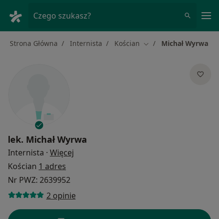
Me
Czego szukasz?
Strona Główna
Internista
Kościan
Michał Wyrwa
Zmień miasto
lek.
Michał Wyrwa
O specjalizacjach
Internista
·
Więcej
Kościan
1 adres
Nr PWZ: 2639952
2 opinie