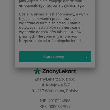
jako wsparcia dla swojego dobrostanu
Aplikacje mobilne
emocjonalnego i zdrowia psychicznego.
Blog dla pacjentów
Udział w ankiecie jest anonimowy, a wyniki
Dla profesjonalistów
będą analizowane i prezentowane
wyłącznie w formie zbiorczej. Pytania
dotyczące nastolatków są skierowane
Cennik
wyłącznie do rodziców lub opiekunów
Dla lekarzy
prawnych. Nie zbieramy informacji
Dla placówek medycznych
bezpośrednio od osób niepełnoletnich.
Noa Notes
nowość
Baza wiedzy
Start survey
Centrum Pomocy dla Specjalisty
Kontakt
ZnanyLekarz - Strona główna
ZnanyLekarz Sp. z o.o.
ul. Kolejowa 5/7
01-217 Warszawa, Polska
NIP: ⁠7010224868
KRS: ⁠0000347997