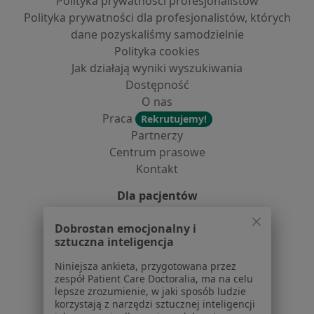
Polityka prywatności profesjonalistów
Polityka prywatności dla profesjonalistów, których
dane pozyskaliśmy samodzielnie
Polityka cookies
Jak działają wyniki wyszukiwania
Dostępność
O nas
Praca
Rekrutujemy!
Partnerzy
Centrum prasowe
Kontakt
Dla pacjentów
Lekarze
Dobrostan emocjonalny i
Placówki medyczne
sztuczna inteligencja
Pytania i odpowiedzi
Niniejsza ankieta, przygotowana przez
Usługi i zabiegi
zespół Patient Care Doctoralia, ma na celu
Choroby
lepsze zrozumienie, w jaki sposób ludzie
korzystają z narzędzi sztucznej inteligencji
Pomoc