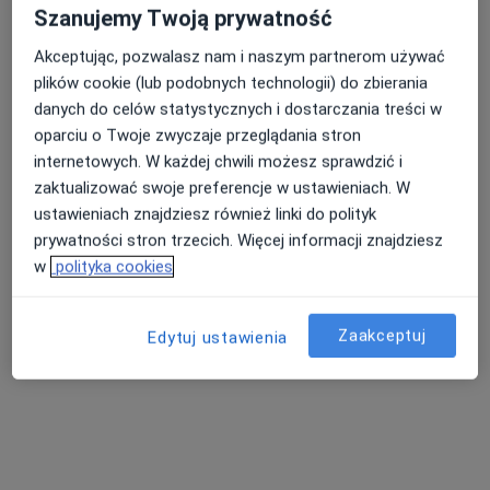
Szanujemy Twoją prywatność
PORADNIA INTERNISTYCZNA TWOJ.DOCTOR
Konsultacja internistyczna (pierwsza wizyta)
280 zł
Akceptując, pozwalasz nam i naszym partnerom używać
plików cookie (lub podobnych technologii) do zbierania
Specjalista nie oferuje umawiania online pod tym adresem.
danych do celów statystycznych i dostarczania treści w
oparciu o Twoje zwyczaje przeglądania stron
Poproś o wizytę
internetowych. W każdej chwili możesz sprawdzić i
zaktualizować swoje preferencje w ustawieniach. W
ustawieniach znajdziesz również linki do polityk
prywatności stron trzecich. Więcej informacji znajdziesz
w
polityka cookies
Zaakceptuj
Edytuj ustawienia
Bezpieczne płatności
dr n. med. Anna Wolska-Bułach
·
Więcej
Internista, Hipertensjolog
275 opinii