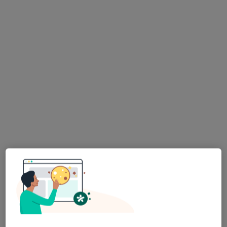
wielkopolskie, w obszarach bliskich Twojemu
wyszukiwaniu.
Bezpieczne płatności
lek. Jan Królak
·
Internista, Hipertensjolog, W trakcie specjalizacji (Kardiolog)
Więcej
407 opinii
Adres 1
Adres 2
Adres 3
Online
plac Kolegiacki 12a, gabinet 305, III piętro, Poznań
•
Mapa