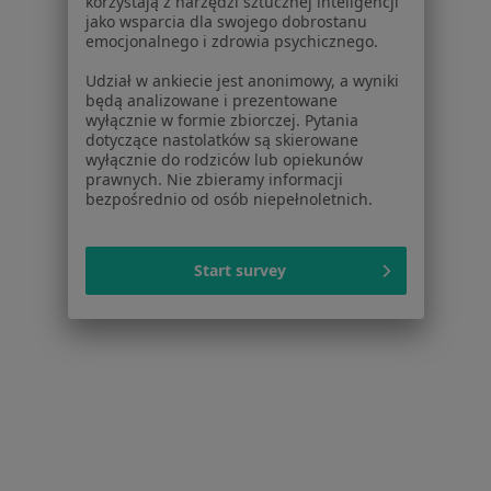
korzystają z narzędzi sztucznej inteligencji
Inni specjaliści w Twojej okolicy
jako wsparcia dla swojego dobrostanu
emocjonalnego i zdrowia psychicznego.
Obecnie nie ma wolnych miejsc. Sprawdź później
Udział w ankiecie jest anonimowy, a wyniki
nowe oferty.
będą analizowane i prezentowane
wyłącznie w formie zbiorczej. Pytania
dotyczące nastolatków są skierowane
wyłącznie do rodziców lub opiekunów
prawnych. Nie zbieramy informacji
bezpośrednio od osób niepełnoletnich.
Start survey
dr n. med. Krzysztof Michałek
·
Więcej
Internista, Endokrynolog
425 opinii
Konopnickiej 33, Mosina
•
Mapa
Medicomplex
Konsultacja endokrynologiczna
Brak ceny