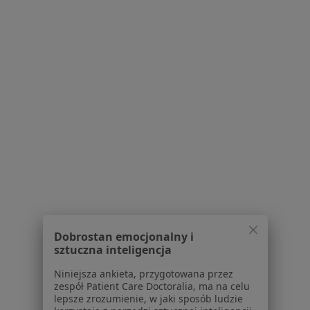
lek. Mariusz Szumielewicz
Internista, Pulmonolog, Lekarz medycyny paliatywnej
2 opinie
pl. Wiosny Ludów 2, Poznań
•
Mapa
Centrum Medyczne enel-med - Oddział Kupiec Poznański
Konsultacja internistyczna
242 zł
Specjalista nie oferuje umawiania online pod tym adresem.
Dobrostan emocjonalny i
sztuczna inteligencja
Poproś o wizytę
Niniejsza ankieta, przygotowana przez
zespół Patient Care Doctoralia, ma na celu
lepsze zrozumienie, w jaki sposób ludzie