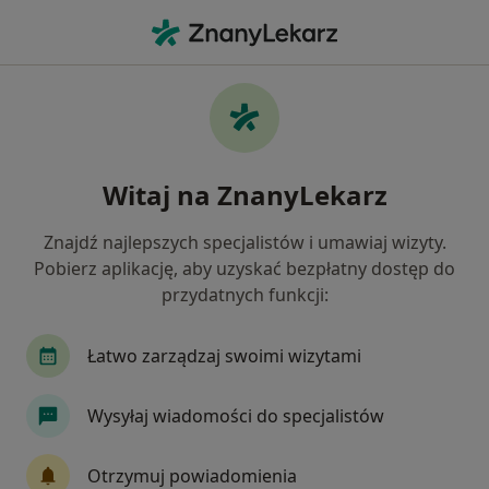
Me
Internista • Puszczykowo, wielkopolskie
Filtry
Ubezpieczenie
Mapa
Polecani interniści w Puszczykowie
Witaj na ZnanyLekarz
Jak działają wyniki wyszukiwania
Znajdź najlepszych specjalistów i umawiaj wizyty.
Pobierz aplikację, aby uzyskać bezpłatny dostęp do
Wybierz swoje ubezpieczenie
przydatnych funkcji:
Medicover
Łatwo zarządzaj swoimi wizytami
Wysyłaj wiadomości do specjalistów
Otrzymuj powiadomienia