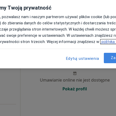
my Twoją prywatność
Poproś o wizytę
, pozwalasz nam i naszym partnerom używać plików cookie (lub p
) do zbierania danych do celów statystycznych i dostarczania treśc
170 zł
zaje przeglądania stron internetowych. W każdej chwili możesz spr
wać swoje preferencje w ustawieniach. W ustawieniach znajdziesz ró
prywatności stron trzecich. Więcej informacji znajdziesz w
polityka
ie
Dziś
Jutro
Pon,
Wt,
Za
Edytuj ustawienia
8 Sie
9 Sie
10 Sie
11 Sie
Umawianie online nie jest dostępne
Pokaż profil