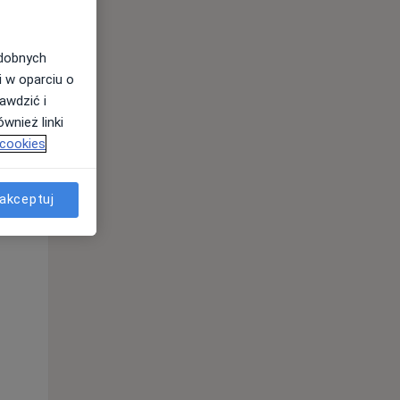
odobnych
i w oparciu o
awdzić i
wnież linki
 cookies
Śr,
Czw,
Pt,
akceptuj
12 Sie
13 Sie
14 Sie