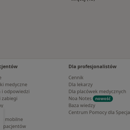
Więcej w kategorii: 
cjentów
Dla profesjonalistów
e
Cennik
ki medyczne
Dla lekarzy
a i odpowiedzi
Dla placówek medycznych
i zabiegi
Noa Notes
nowość
by
Baza wiedzy
Centrum Pomocy dla Specjal
cje mobilne
la pacjentów