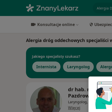
specjaliz
Konsultacje online
Ubezpiec
Alergia dróg oddechowych specjaliści 
Jakiego specjalisty szukasz?
Internista
Laryngolog
Alerg
dr hab. n. med. J
Pazdrowski
Laryngolog, Laryngolog dz
Więcej