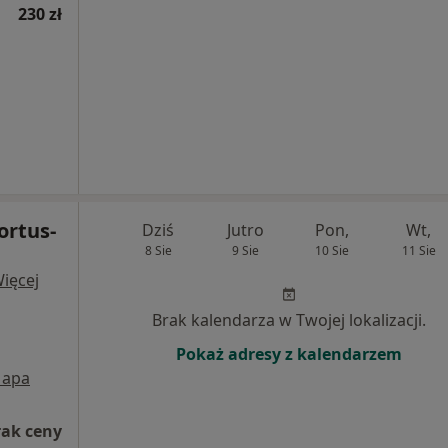
230 zł
ortus-
Dziś
Jutro
Pon,
Wt,
8 Sie
9 Sie
10 Sie
11 Sie
ięcej
Brak kalendarza w Twojej lokalizacji.
Pokaż adresy z kalendarzem
apa
rak ceny