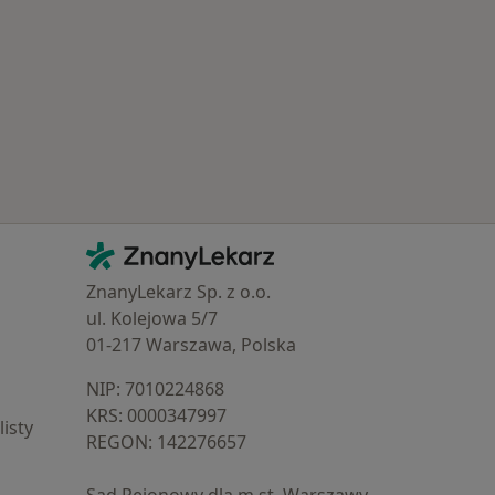
Schorzenia w Kościanie
Kontakt
ZnanyLekarz - Strona główna
ZnanyLekarz Sp. z o.o.
ul. Kolejowa 5/7
01-217 Warszawa, Polska
NIP: ⁠7010224868
KRS: ⁠0000347997
isty
REGON: ⁠142276657