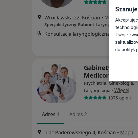
730 opinii
Szanuje
Wrocławska 22, Kościan
•
Mapa
Akceptując
Specjalistyczny Gabinet Laryngologiczny
technologii
Konsultacja laryngologiczna
Twoje zwyc
zaktualizo
do polityk 
Gabinety Lekarsk
Medicor
Psychiatria, Ginekologia,
·
Więcej
Laryngologia
1375 opinii
Adres 1
Adres 2
plac Paderewskiego 4, Kościan
•
Mapa