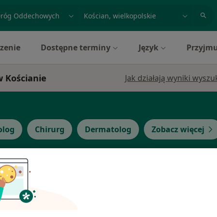
acja, badanie lub nazwisko
miasto lub dzielnica
zenie
Dostępne terminy
Język
Przyjmu
w Kościanie
Jak działają wyniki wysz
olog
Chirurg
Dermatolog
Zobacz więcej
akub
Dziś
Jutro
Pon,
Wt,
8 Sie
9 Sie
10 Sie
11 Sie
·
iecięcy
Umawianie online nie jest dostępne