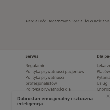
Alergia Dróg Oddechowych Specjaliści W Kościanie
Serwis
Dla pa
Regulamin
Lekarz
Polityka prywatności pacjentów
Placów
Polityka prywatności
Pytani
profesjonalistów
Usługi 
Polityka prywatności dla
Choro
profesjonalistów, których dane
Pomoc
Dobrostan emocjonalny i sztuczna
pozyskaliśmy samodzielnie
Aplika
inteligencja
Polityka cookies
Blog d