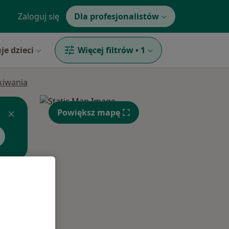
Zaloguj się
Dla profesjonalistów
je dzieci
Więcej filtrów
•
1
ukiwania
Powiększ mapę
Śr,
Czw,
Pt,
12 Sie
13 Sie
14 Sie