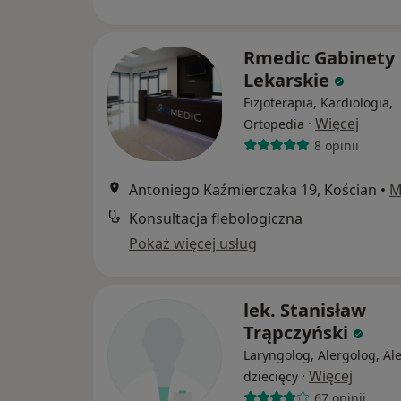
Rmedic Gabinety
Lekarskie
Fizjoterapia, Kardiologia,
·
Więcej
Ortopedia
8 opinii
Antoniego Kaźmierczaka 19, Kościan
•
M
Konsultacja flebologiczna
Pokaż więcej usług
lek. Stanisław
Trąpczyński
Laryngolog, Alergolog, Al
·
Więcej
dziecięcy
67 opinii