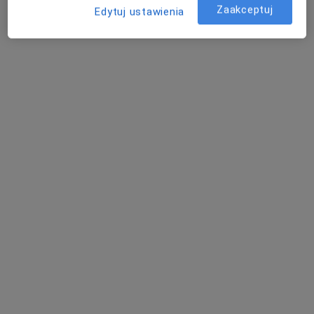
Zaakceptuj
Edytuj ustawienia
Toksyna botulinowa 1 okolica
Umów wizytę
600 zł
Szczegóły
Skleroterapia żylaków kończyn
dolnych
Umów wizytę
400 zł
Szczegóły
+ 70 usług
W jaki sposób ustalane są ceny?
Adres
Specjalistyczna Praktyka Lekarska Micha
Kasznia
Kościuszki44/1,
63-400
Ostrów Wielkopolski