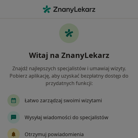
Me
Czego szukasz?
Strona Główna
Chirurg
Ostrów Wielkopolski
Michał
Zmień miast
Witaj na ZnanyLekarz
Znajdź najlepszych specjalistów i umawiaj wizyty.
Pobierz aplikację, aby uzyskać bezpłatny dostęp do
przydatnych funkcji:
lek.
Michał Kasznia
O specjalizacjach
Chirurg
·
Więcej
Łatwo zarządzaj swoimi wizytami
Ostrów Wielkopolski
1 adres
Nr PWZ: 6569207
Wysyłaj wiadomości do specjalistów
579 opinii
Otrzymuj powiadomienia