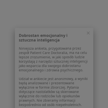
Najczęście leczone choroby
Znamiona w Ostrowie Wielkopolskim
żylaki kończyn dolnych w Ostrowie Wielkopolskim
Blizny w Ostrowie Wielkopolskim
Choroby chirurgiczne w Ostrowie Wielkopolskim
Dobrostan emocjonalny i
Choroby piersi w Ostrowie Wielkopolskim
sztuczna inteligencja
Więcej (13)
Niniejsza ankieta, przygotowana przez
Więcej w kategorii: Najczęście leczone chorob
zespół Patient Care Doctoralia, ma na celu
lepsze zrozumienie, w jaki sposób ludzie
korzystają z narzędzi sztucznej inteligencji
jako wsparcia dla swojego dobrostanu
emocjonalnego i zdrowia psychicznego.
Udział w ankiecie jest anonimowy, a wyniki
Serwis
będą analizowane i prezentowane
wyłącznie w formie zbiorczej. Pytania
Regulamin
dotyczące nastolatków są skierowane
wyłącznie do rodziców lub opiekunów
Polityka prywatności pacjentów
prawnych. Nie zbieramy informacji