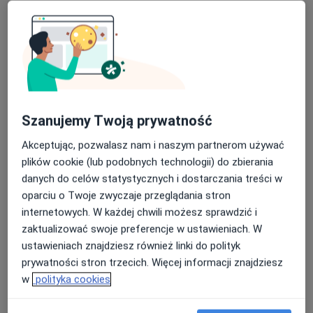
Zobacz galerię (7)
Pokaż więcej
o doświadczeniu
Szanujemy Twoją prywatność
Usługi i ceny
Akceptując, pozwalasz nam i naszym partnerom używać
Konsultacja chirurgiczna
Umów wizytę
plików cookie (lub podobnych technologii) do zbierania
250 zł
Szczegóły
danych do celów statystycznych i dostarczania treści w
oparciu o Twoje zwyczaje przeglądania stron
Powiększanie ust
internetowych. W każdej chwili możesz sprawdzić i
Umów wizytę
Od 1 000 zł
Szczegóły
zaktualizować swoje preferencje w ustawieniach. W
ustawieniach znajdziesz również linki do polityk
prywatności stron trzecich. Więcej informacji znajdziesz
Toksyna botulinowa 2 okolice
w
polityka cookies
Umów wizytę
900 zł
Szczegóły