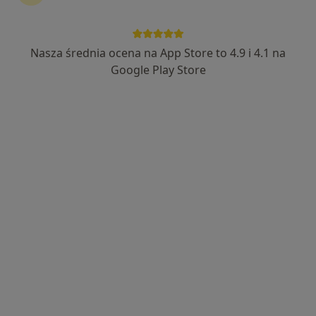
·
Więcej
Chirurgia, Interna, Ginekologia
185 opinii
Oleśnicka 25, Syców
•
Mapa
Nasza średnia ocena na App Store to 4.9 i 4.1 na
Brak dostępnych specjalistów z wolnymi terminami w tym centrum medycznym.
Google Play Store
Pokaż profil
dr n. med. Tomasz Dawiskiba
·
Więcej
Chirurg, Chirurg naczyniowy, Transplantolog
47 opinii