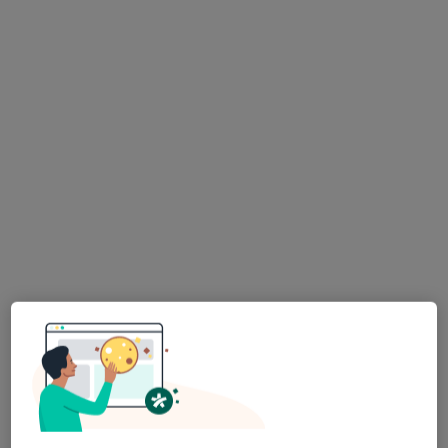
Gabinet chirurgiczny Piotr Więcek, Centrum Veladent
Konsultacja chirurgiczna
Brak ceny
Specjalista nie oferuje umawiania online pod tym adresem.
Poproś o wizytę
Dostępni specjaliści
Specjaliści znajdują się poza Syców, dolnośląskie, w
obszarach bliskich Twojemu wyszukiwaniu.