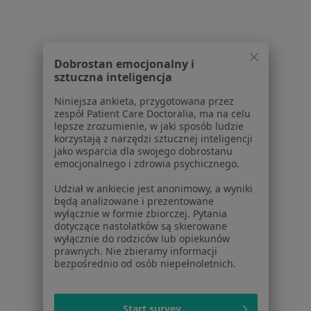
Chirurdzy w Oławie
Chirurdzy w Trzebnicy
Więcej (13)
Dobrostan emocjonalny i
Więcej w kategorii: W pobliżu Sycowa
sztuczna inteligencja
Najczęstsze schorzenia
Niniejsza ankieta, przygotowana przez
zespół Patient Care Doctoralia, ma na celu
Zapalenie płuc Syców
lepsze zrozumienie, w jaki sposób ludzie
korzystają z narzędzi sztucznej inteligencji
Alergia Syców
jako wsparcia dla swojego dobrostanu
emocjonalnego i zdrowia psychicznego.
Biegunka Syców
Udział w ankiecie jest anonimowy, a wyniki
Bóle brzucha Syców
będą analizowane i prezentowane
wyłącznie w formie zbiorczej. Pytania
Cukrzyca typu 2 Syców
dotyczące nastolatków są skierowane
wyłącznie do rodziców lub opiekunów
Więcej (5)
prawnych. Nie zbieramy informacji
Więcej w kategorii: Najczęstsze schorzenia
bezpośrednio od osób niepełnoletnich.
Strona Główna
Chirurg
Syców
Zmień miasto
Start survey