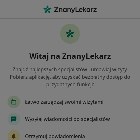
Me
Chirurg • Syców, dolnośląskie
Filtry
Mapa
Polecani chirurdzy w Sycowie
Witaj na ZnanyLekarz
Jak działają wyniki wyszukiwania
Znajdź najlepszych specjalistów i umawiaj wizyty.
Pobierz aplikację, aby uzyskać bezpłatny dostęp do
przydatnych funkcji:
Łatwo zarządzaj swoimi wizytami
Wysyłaj wiadomości do specjalistów
Przychodnie Penta Hospitals Oleśnica,
Syców, Bierutów (EuroMediCare)
Otrzymuj powiadomienia