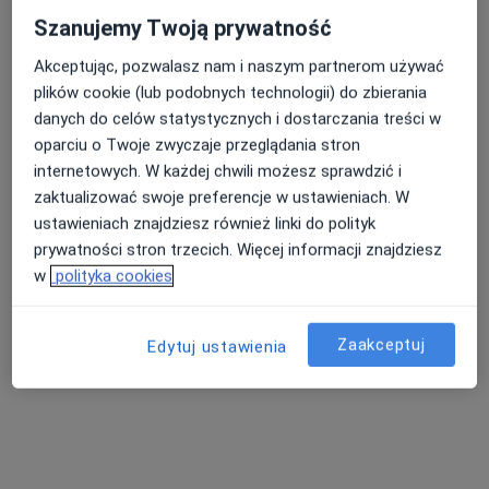
Szanujemy Twoją prywatność
Bezpieczne płatności
lek. Anna Olender
Akceptując, pozwalasz nam i naszym partnerom używać
Chirurg, Chirurg plastyczny, Lekarz wykonujący zabiegi
plików cookie (lub podobnych technologii) do zbierania
·
Więcej
medycyny estetycznej
danych do celów statystycznych i dostarczania treści w
94 opinie
oparciu o Twoje zwyczaje przeglądania stron
internetowych. W każdej chwili możesz sprawdzić i
•
Mapa
zaktualizować swoje preferencje w ustawieniach. W
Gabinet online
ustawieniach znajdziesz również linki do polityk
Konsultacja chirurgiczna
250 zł
prywatności stron trzecich. Więcej informacji znajdziesz
Specjalista nie oferuje umawiania online pod tym adresem.
w
polityka cookies
Poproś o wizytę
Zaakceptuj
Edytuj ustawienia