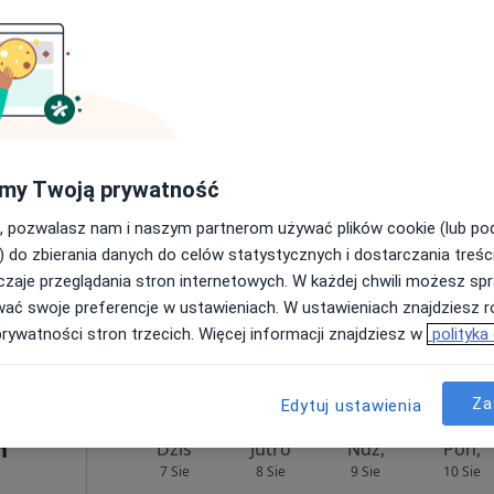
Dziś
Jutro
Ndz,
Pon,
7 Sie
8 Sie
9 Sie
10 Sie
·
ersiowej
Brak kalendarza w Twojej lokalizacji.
my Twoją prywatność
Pokaż adresy z kalendarzem
, pozwalasz nam i naszym partnerom używać plików cookie (lub p
) do zbierania danych do celów statystycznych i dostarczania treśc
zaje przeglądania stron internetowych. W każdej chwili możesz spr
wać swoje preferencje w ustawieniach. W ustawieniach znajdziesz ró
8/9. 63-800 Gostyń
•
Mapa
prywatności stron trzecich. Więcej informacji znajdziesz w
polityka
Szpital w Gostyniu - Samodzielny Publiczny Zespół Opieki Zdrowotnej w Gostyniu
rak ceny
Za
Edytuj ustawienia
n
Dziś
Jutro
Ndz,
Pon,
7 Sie
8 Sie
9 Sie
10 Sie