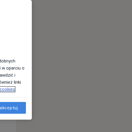
Wt,
Śr,
Czw,
11 Sie
12 Sie
13 Sie
odobnych
i w oparciu o
awdzić i
wnież linki
 cookies
akceptuj
Wt,
Śr,
Czw,
11 Sie
12 Sie
13 Sie