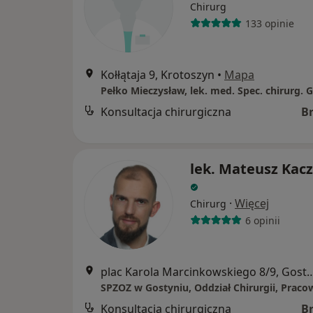
Chirurg
133 opinie
Kołłątaja 9, Krotoszyn
•
Mapa
Pełko Mieczysław, lek. med. Spec. chirurg. 
Konsultacja chirurgiczna
B
lek. Mateusz Kac
·
Więcej
Chirurg
6 opinii
plac Karola Marcinkowskiego
Konsultacja chirurgiczna
B