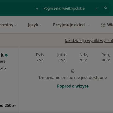
acja, badanie lub nazwisko
miasto lub dzielnica
erminy
Język
Przyjmuje dzieci
Wi
Jak działają wyniki wysz
ik
Dziś
Jutro
Ndz,
Pon,
7 Sie
8 Sie
9 Sie
10 Sie
karz
cyny
Umawianie online nie jest dostępne
Poproś o wizytę
od 250 zł