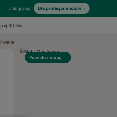
Zaloguj się
Dla profesjonalistów
ęcej filtrów
ukiwania
Wt,
Śr,
Czw,
Powiększ mapę
11 Sie
12 Sie
13 Sie