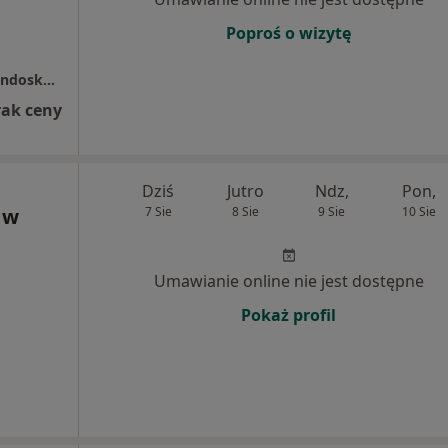
Poproś o wizytę
Specjalistyczny Gabinet Chirurgii Ogólnej i Endoskopii Diagnostyczno-Zabiegowej Dariusz Jurgielaniec
rak ceny
Dziś
Jutro
Ndz,
Pon,
 w
7 Sie
8 Sie
9 Sie
10 Sie
Umawianie online nie jest dostępne
Pokaż profil