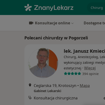
specjaliz
Konsultacje online
Dostępne t
Polecani chirurdzy w Pogorzeli
lek. Janusz Kmiec
Chirurg, Anestezjolog, Le
wykonujący zabiegi medy
·
Więcej
estetycznej
394 opinie
Ceglarska 19, Krotoszyn
•
Mapa
Gabinet Lekarski
Konsultacja chirurgiczna