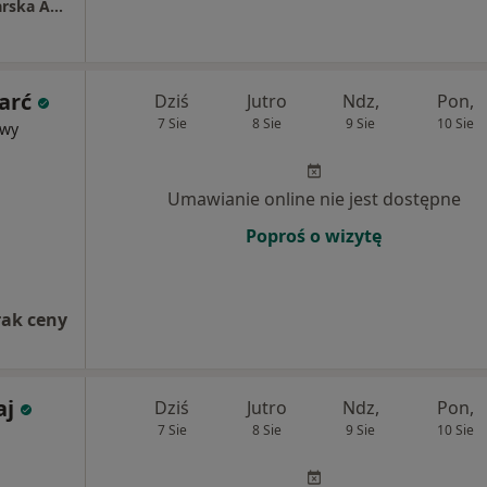
Indywidualna Specjalistyczna Praktyka Lekarska Artur Szymański
arć
Dziś
Jutro
Ndz,
Pon,
7 Sie
8 Sie
9 Sie
10 Sie
owy
Umawianie online nie jest dostępne
Poproś o wizytę
rak ceny
aj
Dziś
Jutro
Ndz,
Pon,
7 Sie
8 Sie
9 Sie
10 Sie