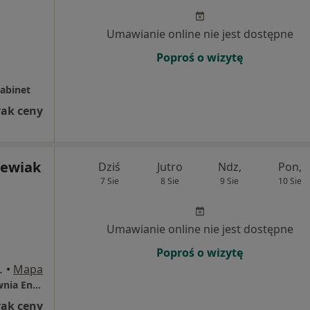
Umawianie online nie jest dostępne
Poproś o wizytę
Gabinet
rak ceny
zewiak
Dziś
Jutro
Ndz,
Pon,
7 Sie
8 Sie
9 Sie
10 Sie
Umawianie online nie jest dostępne
Poproś o wizytę
 8/9, Gostyń
•
Mapa
SPZOZ w Gostyniu, Oddział Chirurgii, Pracownia Endoskopii
rak ceny