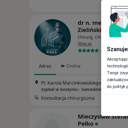
dr n. med. Paweł
Zieliński
Chirurg, Chirurg klatki pi
Więcej
Szanuje
39 opinii
Akceptując
Adres
Online
technologii
Twoje zwyc
zaktualizo
Pl. Karola Marcinkowskiego 
do polityk 
Konsultacja chirurgiczna
B
Mieczysław Stefa
Pełko