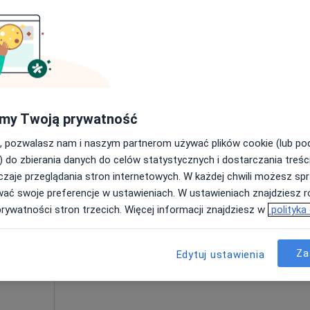
250 zł
ne
Dziś
Jutro
Ndz,
Pon,
my Twoją prywatność
o
7 Sie
8 Sie
9 Sie
10 Sie
, pozwalasz nam i naszym partnerom używać plików cookie (lub p
·
ologia
) do zbierania danych do celów statystycznych i dostarczania treśc
zaje przeglądania stron internetowych. W każdej chwili możesz spr
Umawianie online nie jest dostępne
wać swoje preferencje w ustawieniach. W ustawieniach znajdziesz ró
Pokaż profil
prywatności stron trzecich. Więcej informacji znajdziesz w
polityka
1 000 zł
Za
Edytuj ustawienia