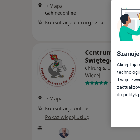
•
Mapa
Gabinet online
Konsultacja chirurgiczna
Centrum Medycz
Szanuje
Świętego Jerzeg
Akceptując
Chirurgia, Urologia, Andr
technologii
Więcej
Twoje zwyc
138 opinii
zaktualizo
do polityk 
•
Mapa
Konsultacja online
Pokaż więcej usług