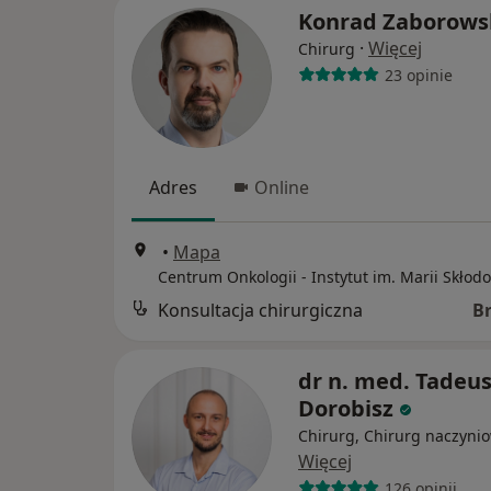
Konrad Zaborows
·
Więcej
Chirurg
23 opinie
Adres
Online
•
Mapa
Konsultacja chirurgiczna
B
dr n. med. Tadeu
Dorobisz
Chirurg, Chirurg naczyni
Więcej
126 opinii