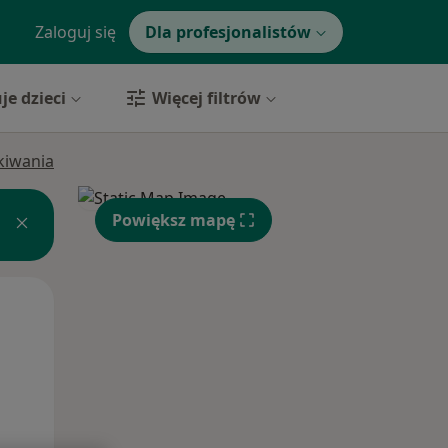
Zaloguj się
Dla profesjonalistów
je dzieci
Więcej filtrów
ukiwania
Powiększ mapę
Wt,
Śr,
Czw,
11 Sie
12 Sie
13 Sie