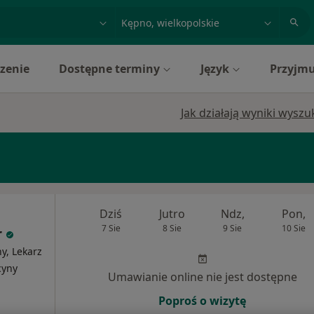
acja, badanie lub nazwisko
miasto lub dzielnica
zenie
Dostępne terminy
Język
Przyjmu
Jak działają wyniki wysz
Dziś
Jutro
Ndz,
Pon,
7 Sie
8 Sie
9 Sie
10 Sie
r
y, Lekarz
cyny
Umawianie online nie jest dostępne
Poproś o wizytę