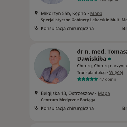
Mikorzyn 55b, Kępno
•
Mapa
Specjalistyczne Gabinety Lekarskie Multi M
Konsultacja chirurgiczna
B
dr n. med. Tomas
Dawiskiba
Chirurg, Chirurg naczynio
·
Więcej
Transplantolog
47 opinii
Belgijska 13, Ostrzeszów
•
Mapa
Centrum Medyczne Bociąga
Konsultacja chirurgiczna
B