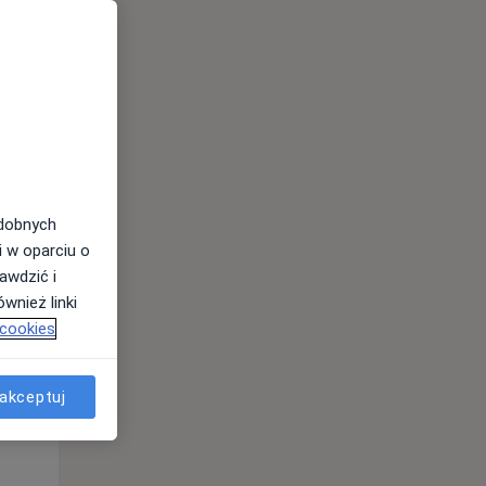
Wt,
Śr,
Czw,
11 Sie
12 Sie
13 Sie
odobnych
i w oparciu o
awdzić i
wnież linki
 cookies
akceptuj