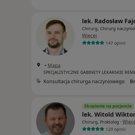
lek. Radosław Faj
Chirurg, Chirurg naczyni
Więcej
147 opinii
•
Mapa
SPECJALISTYCZNE GABINETY LEKARSKIE REM
Konsultacja chirurga naczyniowego
B
Skupienie na pacjencie
lek. Witold Wikto
·
Więce
Chirurg, Proktolog
129 opinii