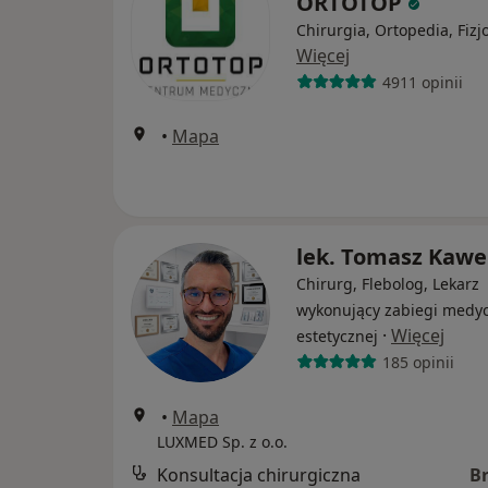
ORTOTOP
Chirurgia, Ortopedia, Fizj
Więcej
4911 opinii
•
Mapa
lek. Tomasz Kaw
Chirurg, Flebolog, Lekarz
wykonujący zabiegi medy
·
Więcej
estetycznej
185 opinii
•
Mapa
LUXMED Sp. z o.o.
Konsultacja chirurgiczna
B