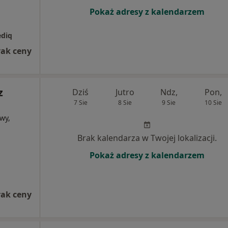
Pokaż adresy z kalendarzem
ediq
rak ceny
z
Dziś
Jutro
Ndz,
Pon,
7 Sie
8 Sie
9 Sie
10 Sie
wy,
Brak kalendarza w Twojej lokalizacji.
Pokaż adresy z kalendarzem
rak ceny