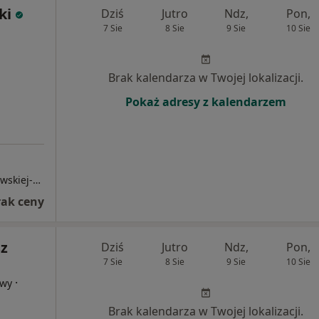
ki
Dziś
Jutro
Ndz,
Pon,
7 Sie
8 Sie
9 Sie
10 Sie
Brak kalendarza w Twojej lokalizacji.
Pokaż adresy z kalendarzem
Centrum Onkologii - Instytut im. Marii Skłodowskiej-Curie
rak ceny
sz
Dziś
Jutro
Ndz,
Pon,
7 Sie
8 Sie
9 Sie
10 Sie
·
owy
Brak kalendarza w Twojej lokalizacji.