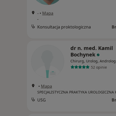
-
•
Mapa
-
Konsultacja proktologiczna
B
dr n. med. Kamil
Bochynek
Chirurg, Urolog, Androlog
52 opinie
•
Mapa
USG
B