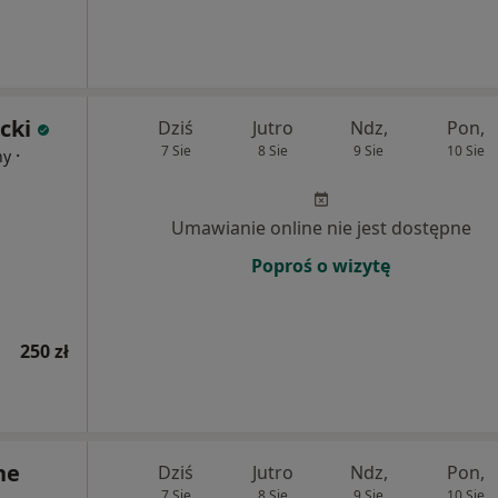
cki
Dziś
Jutro
Ndz,
Pon,
7 Sie
8 Sie
9 Sie
10 Sie
·
ny
Umawianie online nie jest dostępne
Poproś o wizytę
250 zł
ne
Dziś
Jutro
Ndz,
Pon,
7 Sie
8 Sie
9 Sie
10 Sie