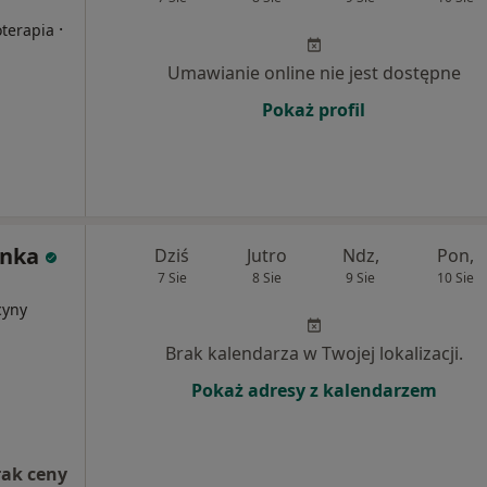
·
oterapia
Umawianie online nie jest dostępne
Pokaż profil
enka
Dziś
Jutro
Ndz,
Pon,
7 Sie
8 Sie
9 Sie
10 Sie
cyny
Brak kalendarza w Twojej lokalizacji.
Pokaż adresy z kalendarzem
rak ceny