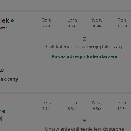
dek
Dziś
Jutro
Ndz,
Pon,
7 Sie
8 Sie
9 Sie
10 Sie
·
owy
Brak kalendarza w Twojej lokalizacji.
Pokaż adresy z kalendarzem
ED
rak ceny
Dziś
Jutro
Ndz,
Pon,
7 Sie
8 Sie
9 Sie
10 Sie
r
j
Umawianie online nie jest dostępne