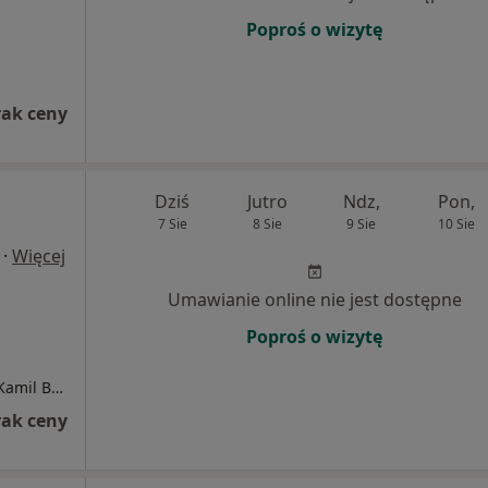
Poproś o wizytę
rak ceny
Dziś
Jutro
Ndz,
Pon,
7 Sie
8 Sie
9 Sie
10 Sie
·
Więcej
Umawianie online nie jest dostępne
Poproś o wizytę
SPECJALISTYCZNA PRAKTYKA UROLOGICZNA Kamil Bochynek
rak ceny