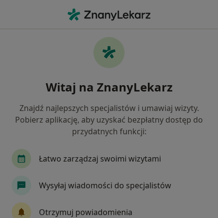
Me
Chirurg • Pleszew, wielkopolskie
Filtry
Mapa
Polecani chirurdzy w Pleszewie
Witaj na ZnanyLekarz
Jak działają wyniki wyszukiwania
Znajdź najlepszych specjalistów i umawiaj wizyty.
Pobierz aplikację, aby uzyskać bezpłatny dostęp do
przydatnych funkcji:
Łatwo zarządzaj swoimi wizytami
Wysyłaj wiadomości do specjalistów
dr Kawa Hasan
Chirurg, Lekarz wykonujący zabiegi medycyny estetycznej,
Otrzymuj powiadomienia