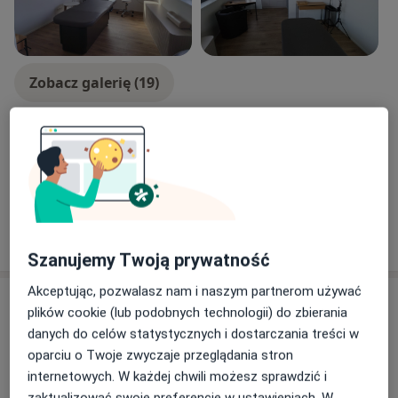
Zobacz galerię (19)
Płatność online akceptowana
Oszczędź swój czas przed wizytą.
Pokaż więcej
o doświadczeniu
Szanujemy Twoją prywatność
Akceptując, pozwalasz nam i naszym partnerom używać
Usługi i ceny
plików cookie (lub podobnych technologii) do zbierania
danych do celów statystycznych i dostarczania treści w
Konsultacja fizjoterapeutyczna
Umów wizytę
oparciu o Twoje zwyczaje przeglądania stron
190 zł
Szczegóły
internetowych. W każdej chwili możesz sprawdzić i
zaktualizować swoje preferencje w ustawieniach. W