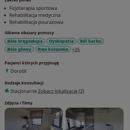
cele w pracy z pacjentami bólowymi. Pracuję z
Fizjoterapia sportowa
pacjentami przeciążeniowymi, ortopedycznymi,
Rehabilitacja medyczna
neurologicznymi, którzy często zmagają się od
Rehabilitacja pourazowa
długiego czasu ze swoimi problemami. Dzięki
Główne obszary pomocy
możliwości skutecznej pomocy drugim osobom, praca
stała się moją pasją. Regularnie uprawiam czynnie
Bóle kręgosłupa
Dyskopatia
Ból barku
sporty drużynowe i indywidualne, dzieki czemu mogę
a11y_sr_more_disease
Bóle głowy
Rwa kulszowa
+25
lepiej zrozumieć potrzeby i trudności z jakimi zmagają
się sportowcy.
Pacjenci których przyjmuję
Dorośli
Rodzaje konsultacji
Stacjonarne
Zobacz lokalizacje (2)
Zdjęcia i filmy