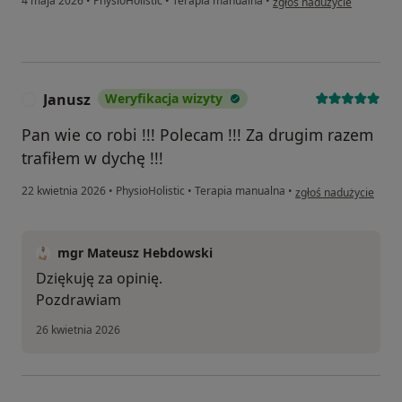
4 maja 2026
•
PhysioHolistic
•
Terapia manualna
•
zgłoś nadużycie
Janusz
Weryfikacja wizyty
J
Pan wie co robi !!! Polecam !!! Za drugim razem
trafiłem w dychę !!!
w opinii użytkownika 
22 kwietnia 2026
•
PhysioHolistic
•
Terapia manualna
•
zgłoś nadużycie
mgr Mateusz Hebdowski
Dziękuję za opinię.
Pozdrawiam
26 kwietnia 2026