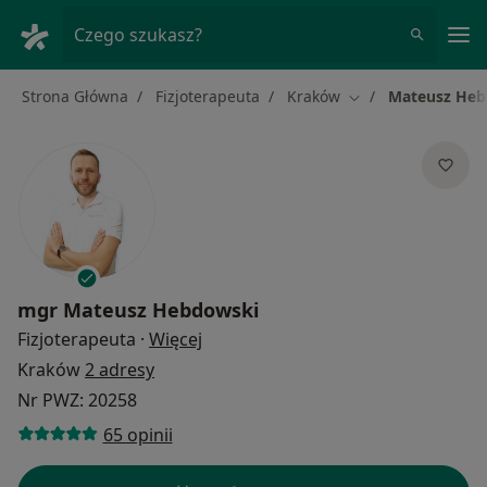
Me
Czego szukasz?
Strona Główna
Fizjoterapeuta
Kraków
Mateusz Heb
Zmień miasto
mgr
Mateusz Hebdowski
O specjalizacjach
Fizjoterapeuta
·
Więcej
Kraków
2 adresy
Nr PWZ: 20258
65 opinii