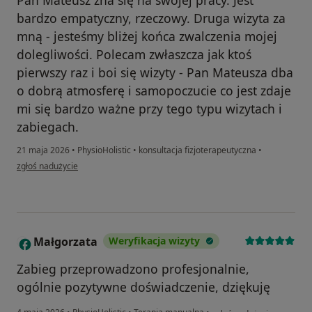
Pan Mateusz zna się na swojej pracy. Jest
bardzo empatyczny, rzeczowy. Druga wizyta za
mną - jesteśmy bliżej końca zwalczenia mojej
dolegliwości. Polecam zwłaszcza jak ktoś
pierwszy raz i boi się wizyty - Pan Mateusza dba
o dobrą atmosferę i samopoczucie co jest zdaje
mi się bardzo ważne przy tego typu wizytach i
zabiegach.
21 maja 2026
•
PhysioHolistic
•
konsultacja fizjoterapeutyczna
•
w opinii użytkownika Daniel
zgłoś nadużycie
Małgorzata
Weryfikacja wizyty
M
Zabieg przeprowadzono profesjonalnie,
ogólnie pozytywne doświadczenie, dziękuję
w opinii użytkownika Mał