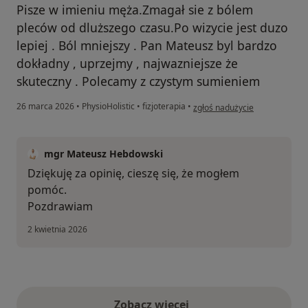
Pisze w imieniu męża.Zmagał sie z bólem
pleców od dluższego czasu.Po wizycie jest duzo
lepiej . Ból mniejszy . Pan Mateusz byl bardzo
dokładny , uprzejmy , najwazniejsze że
skuteczny . Polecamy z czystym sumieniem
w opinii użytkownika Anna
26 marca 2026
•
PhysioHolistic
•
fizjoterapia
•
zgłoś nadużycie
mgr Mateusz Hebdowski
Dziękuję za opinię, cieszę się, że mogłem
pomóc.
Pozdrawiam
2 kwietnia 2026
Zobacz więcej