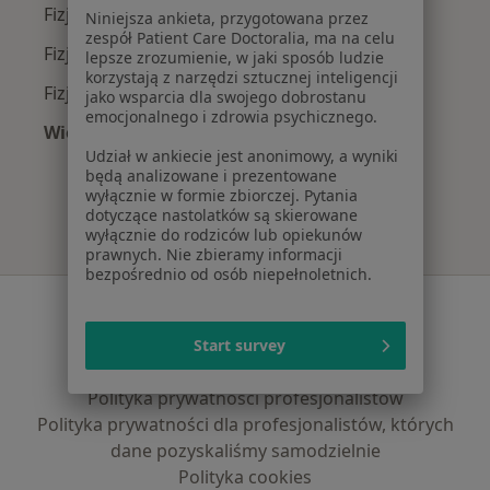
Fizjoterapeuci z JP MEDICA w Krakowie
Niniejsza ankieta, przygotowana przez
zespół Patient Care Doctoralia, ma na celu
Fizjoterapeuci z TU Zdrowie w Krakowie
lepsze zrozumienie, w jaki sposób ludzie
korzystają z narzędzi sztucznej inteligencji
Fizjoterapeuci z Świat Zdrowia w Krakowie
jako wsparcia dla swojego dobrostanu
emocjonalnego i zdrowia psychicznego.
Więcej (11)
Udział w ankiecie jest anonimowy, a wyniki
Więcej w kategorii: Najpopularniejsze ubezpi
będą analizowane i prezentowane
wyłącznie w formie zbiorczej. Pytania
dotyczące nastolatków są skierowane
wyłącznie do rodziców lub opiekunów
prawnych. Nie zbieramy informacji
bezpośrednio od osób niepełnoletnich.
Serwis
Regulamin
Start survey
Polityka prywatności pacjentów
Polityka prywatności profesjonalistów
Polityka prywatności dla profesjonalistów, których
dane pozyskaliśmy samodzielnie
Polityka cookies