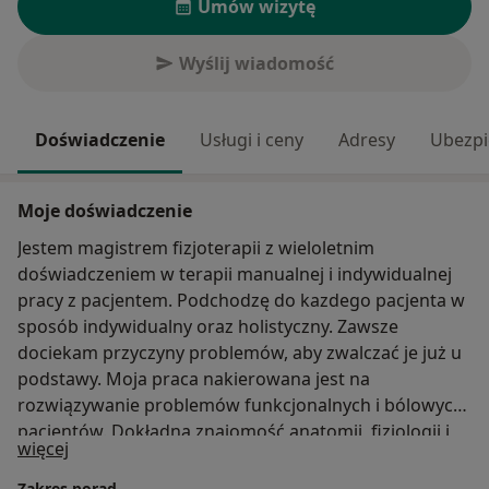
Umów wizytę
Wyślij wiadomość
Doświadczenie
Usługi i ceny
Adresy
Ubezpi
Moje doświadczenie
Jestem magistrem fizjoterapii z wieloletnim
doświadczeniem w terapii manualnej i indywidualnej
pracy z pacjentem. Podchodzę do kazdego pacjenta w
sposób indywidualny oraz holistyczny. Zawsze
dociekam przyczyny problemów, aby zwalczać je już u
podstawy. Moja praca nakierowana jest na
rozwiązywanie problemów funkcjonalnych i bólowych
pacjentów. Dokładna znajomość anatomii, fizjologii i
O mnie
więcej
biomechaniki w połączeniu z manualnymi technikami
leczniczymi pozwalają osiągać często spektakularne
Zakres porad