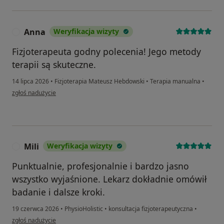
Anna
Weryfikacja wizyty
A
Fizjoterapeuta godny polecenia! Jego metody
terapii są skuteczne.
14 lipca 2026
•
Fizjoterapia Mateusz Hebdowski
•
Terapia manualna
•
w opinii użytkownika Anna
zgłoś nadużycie
Mili
Weryfikacja wizyty
M
Punktualnie, profesjonalnie i bardzo jasno
wszystko wyjaśnione. Lekarz dokładnie omówił
badanie i dalsze kroki.
19 czerwca 2026
•
PhysioHolistic
•
konsultacja fizjoterapeutyczna
•
w opinii użytkownika Mili
zgłoś nadużycie