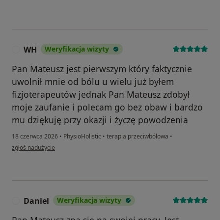
WH
Weryfikacja wizyty
W
Pan Mateusz jest pierwszym który faktycznie
uwolnił mnie od bólu u wielu już byłem
fizjoterapeutów jednak Pan Mateusz zdobył
moje zaufanie i polecam go bez obaw i bardzo
mu dziękuję przy okazji i życzę powodzenia
18 czerwca 2026
•
PhysioHolistic
•
terapia przeciwbólowa
•
w opinii użytkownika WH
zgłoś nadużycie
Daniel
Weryfikacja wizyty
D