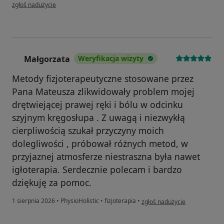
w opinii użytkownika Anna
zgłoś nadużycie
Małgorzata
Weryfikacja wizyty
M
Metody fizjoterapeutyczne stosowane przez
Pana Mateusza zlikwidowały problem mojej
drętwiejącej prawej ręki i bólu w odcinku
szyjnym kręgosłupa . Z uwagą i niezwykłą
cierpliwością szukał przyczyny moich
dolegliwości , próbował różnych metod, w
przyjaznej atmosferze niestraszna była nawet
igłoterapia. Serdecznie polecam i bardzo
dziękuję za pomoc.
w opinii użytkownika Małgorz
1 sierpnia 2026
•
PhysioHolistic
•
fizjoterapia
•
zgłoś nadużycie