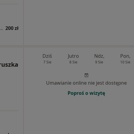
 fizjoterapeutyczna (pierwsza wizyta)
200 zł
Dziś
Jutro
Ndz,
Pon,
7 Sie
8 Sie
9 Sie
10 Sie
ruszka
Umawianie online nie jest dostępne
Poproś o wizytę