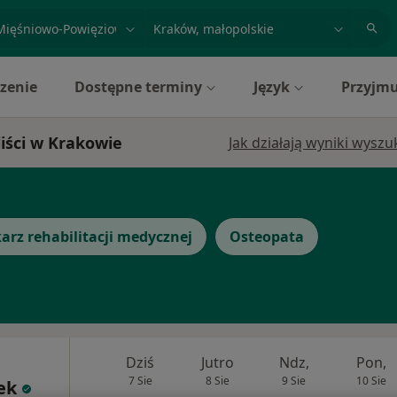
acja, badanie lub nazwisko
miasto lub dzielnica
zenie
Dostępne terminy
Język
Przyjmu
iści w Krakowie
Jak działają wyniki wysz
arz rehabilitacji medycznej
Osteopata
Dziś
Jutro
Ndz,
Pon,
7 Sie
8 Sie
9 Sie
10 Sie
ek