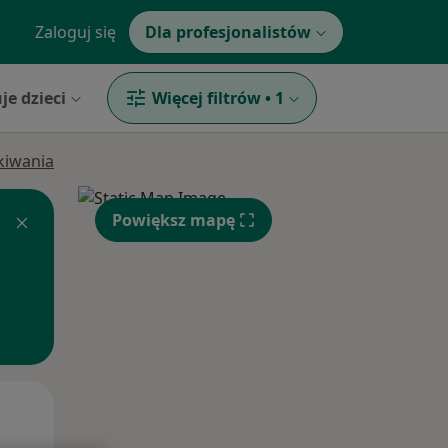
Zaloguj się
Dla profesjonalistów
je dzieci
Więcej filtrów
•
1
ukiwania
Powiększ mapę
Wt,
Śr,
Czw,
11 Sie
12 Sie
13 Sie