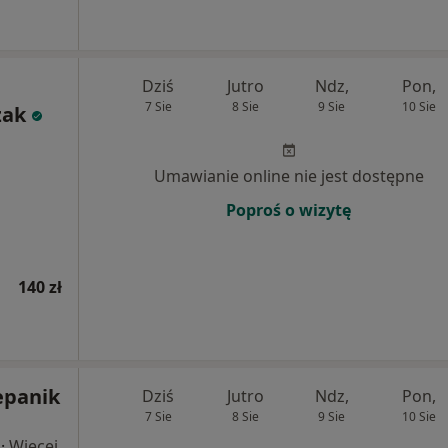
Dziś
Jutro
Ndz,
Pon,
7 Sie
8 Sie
9 Sie
10 Sie
zak
Umawianie online nie jest dostępne
Poproś o wizytę
140 zł
epanik
Dziś
Jutro
Ndz,
Pon,
7 Sie
8 Sie
9 Sie
10 Sie
·
Więcej