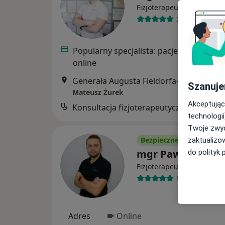
·
Więcej
Fizjoterapeuta
221 opinii
Popularny specjalista: pacjenci chętnie 
online
Generała Augusta Fieldorfa-Nila
Szanuje
Mateusz Żurek
Akceptując
Konsultacj
technologii
Twoje zwyc
Bezpieczne płatności
zaktualizo
mgr Paweł Gimza
do polityk 
·
Więcej
Fizjoterapeuta
33 opinie
Adres
Online