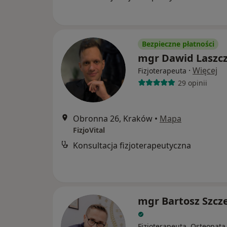
Bezpieczne płatności
mgr Dawid Laszc
·
Więcej
Fizjoterapeuta
29 opinii
Obronna 26, Kraków
•
Mapa
FizjoVital
Konsultacja fizjoterapeutyczna
mgr Bartosz Szcz
Fizjoterapeuta, Osteopata