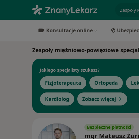
specjaliz
Konsultacje online
Ubezpiec
Zespoły mięśniowo-powięziowe specjal
Jakiego specjalisty szukasz?
Fizjoterapeuta
Ortopeda
Lek
Kardiolog
Zobacz więcej
Bezpieczne płatności
mgr Mateusz Żur