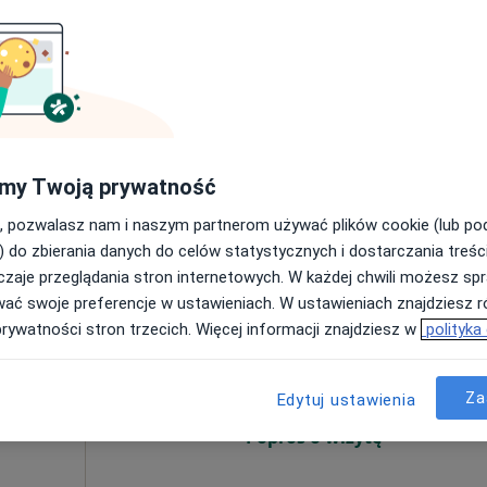
Umawianie online nie jest dostępne
Poproś o wizytę
płacą
 15/90, Kraków
•
Mapa
my Twoją prywatność
, pozwalasz nam i naszym partnerom używać plików cookie (lub p
a fizjoterapeutyczna (kolejna wizyta)
200 zł
) do zbierania danych do celów statystycznych i dostarczania treśc
zaje przeglądania stron internetowych. W każdej chwili możesz spr
Dziś
Jutro
Ndz,
Pon,
wać swoje preferencje w ustawieniach. W ustawieniach znajdziesz ró
7 Sie
8 Sie
9 Sie
10 Sie
prywatności stron trzecich. Więcej informacji znajdziesz w
polityka
Za
Umawianie online nie jest dostępne
Edytuj ustawienia
Poproś o wizytę