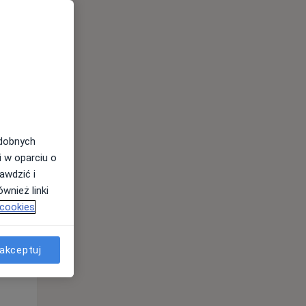
odobnych
i w oparciu o
awdzić i
Wt,
Śr,
Czw,
wnież linki
11 Sie
12 Sie
13 Sie
 cookies
akceptuj