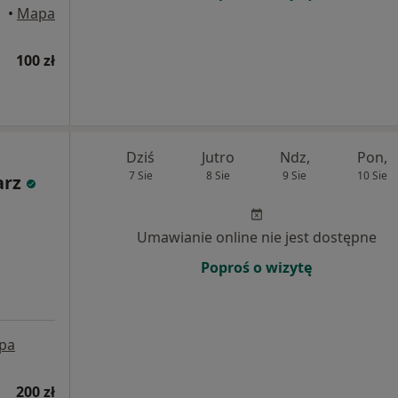
•
Mapa
100 zł
Dziś
Jutro
Ndz,
Pon,
7 Sie
8 Sie
9 Sie
10 Sie
arz
Umawianie online nie jest dostępne
Poproś o wizytę
pa
200 zł