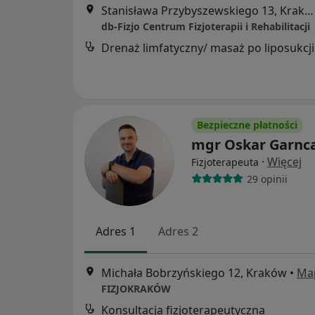
Stanisława Przybyszewskiego 13, Kraków
db-Fizjo Centrum Fizjoterapii i Rehabilitacji
Drenaż limfatyczny/ masaż po liposukcji
Bezpieczne płatności
mgr Oskar Garnc
·
Więcej
Fizjoterapeuta
29 opinii
Adres 1
Adres 2
Michała Bobrzyńskiego 12, Kraków
•
Ma
FIZJOKRAKÓW
Konsultacja fizjoterapeutyczna