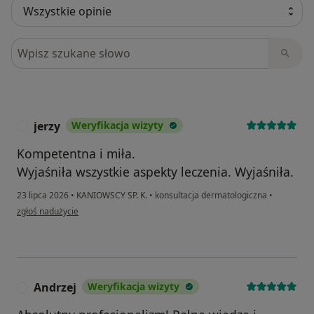
Szukaj w opiniach
jerzy
Weryfikacja wizyty
J
Kompetentna i miła.
Wyjaśniła wszystkie aspekty leczenia. Wyjaśniła.
23 lipca 2026
•
KANIOWSCY SP. K.
•
konsultacja dermatologiczna
•
w opinii użytkownika jerzy
zgłoś nadużycie
Andrzej
Weryfikacja wizyty
A