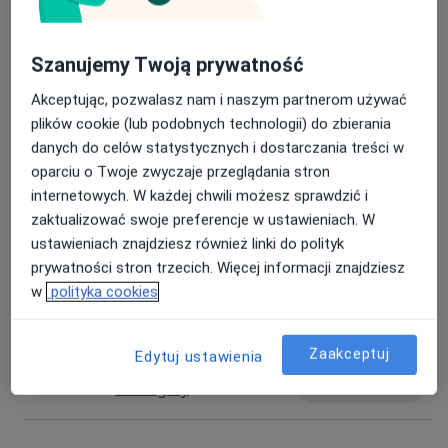
Konsultacja dermatologiczna
Umów wizytę
280 zł
Szczegóły
Szanujemy Twoją prywatność
Konsultacja dermatologiczna
Akceptując, pozwalasz nam i naszym partnerom używać
(pierwsza wizyta)
Umów wizytę
plików cookie (lub podobnych technologii) do zbierania
280 zł
Szczegóły
danych do celów statystycznych i dostarczania treści w
oparciu o Twoje zwyczaje przeglądania stron
Konsultacja online
internetowych. W każdej chwili możesz sprawdzić i
Umów wizytę
280 zł
Szczegóły
zaktualizować swoje preferencje w ustawieniach. W
ustawieniach znajdziesz również linki do polityk
prywatności stron trzecich. Więcej informacji znajdziesz
Laserowe leczenie rumienia
Umów wizytę
w
polityka cookies
Od 1 000 zł
Szczegóły
Zaakceptuj
Edytuj ustawienia
Leczenie trądziku różowatego
Umów wizytę
Od 1 000 zł
Szczegóły