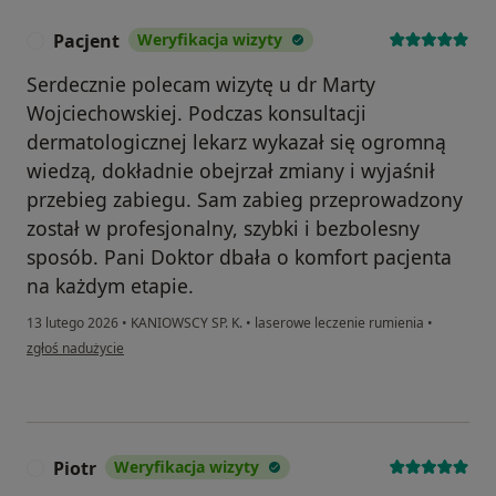
Pacjent
Weryfikacja wizyty
P
Serdecznie polecam wizytę u dr Marty
Wojciechowskiej. Podczas konsultacji
dermatologicznej lekarz wykazał się ogromną
wiedzą, dokładnie obejrzał zmiany i wyjaśnił
przebieg zabiegu. Sam zabieg przeprowadzony
został w profesjonalny, szybki i bezbolesny
sposób. Pani Doktor dbała o komfort pacjenta
na każdym etapie.
13 lutego 2026
•
KANIOWSCY SP. K.
•
laserowe leczenie rumienia
•
w opinii użytkownika Pacjent
zgłoś nadużycie
Piotr
Weryfikacja wizyty
P