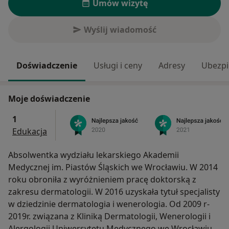
Umów wizytę
Wyślij wiadomość
Doświadczenie
Usługi i ceny
Adresy
Ubezpi
Moje doświadczenie
1
Edukacja
Absolwentka wydziału lekarskiego Akademii
Medycznej im. Piastów Śląskich we Wrocławiu. W 2014
roku obroniła z wyróżnieniem pracę doktorską z
zakresu dermatologii. W 2016 uzyskała tytuł specjalisty
w dziedzinie dermatologia i wenerologia. Od 2009 r-
2019r. związana z Kliniką Dermatologii, Wenerologii i
Alergologii Uniwersytetu Medycznego we Wrocławiu.