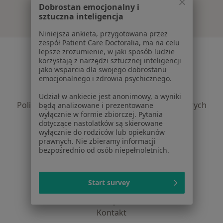
Dobrostan emocjonalny i
sztuczna inteligencja
Niniejsza ankieta, przygotowana przez
zespół Patient Care Doctoralia, ma na celu
Serwis
lepsze zrozumienie, w jaki sposób ludzie
korzystają z narzędzi sztucznej inteligencji
Regulamin
jako wsparcia dla swojego dobrostanu
emocjonalnego i zdrowia psychicznego.
Polityka prywatności pacjentów
Polityka prywatności profesjonalistów
Udział w ankiecie jest anonimowy, a wyniki
Polityka prywatności dla profesjonalistów, których
będą analizowane i prezentowane
wyłącznie w formie zbiorczej. Pytania
dane pozyskaliśmy samodzielnie
dotyczące nastolatków są skierowane
Polityka cookies
wyłącznie do rodziców lub opiekunów
Jak działają wyniki wyszukiwania
prawnych. Nie zbieramy informacji
bezpośrednio od osób niepełnoletnich.
Dostępność
O nas
Praca
Rekrutujemy!
Start survey
Partnerzy
Centrum prasowe
Kontakt