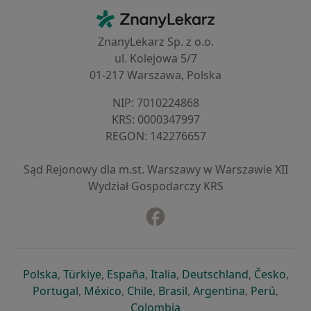
Kontakt
ZnanyLekarz - Strona główna
ZnanyLekarz Sp. z o.o.
ul. Kolejowa 5/7
01-217 Warszawa, Polska
NIP: ⁠7010224868
KRS: ⁠0000347997
REGON: ⁠142276657
Sąd Rejonowy dla m.st. Warszawy w Warszawie XII
Wydział Gospodarczy KRS
Facebook
otwiera się w nowej karcie
otwiera się w nowej karcie
otwiera się w nowej karcie
otwiera się w nowej karcie
otwiera się w nowej karci
otwiera się
otwi
Polska
,
Türkiye
,
España
,
Italia
,
Deutschland
,
Česko
,
otwiera się w nowej karcie
otwiera się w nowej karcie
otwiera się w nowej karcie
otwiera się w nowej kar
otwiera się 
otwier
Portugal
,
México
,
Chile
,
Brasil
,
Argentina
,
Perú
,
otwiera się w nowej karc
Colombia