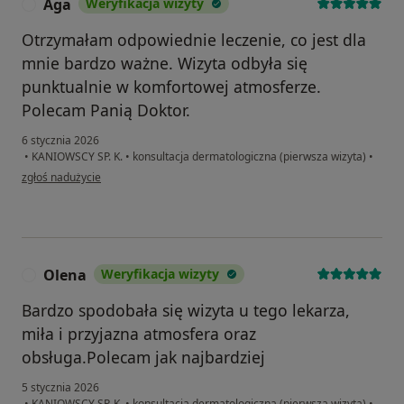
Aga
Weryfikacja wizyty
A
Otrzymałam odpowiednie leczenie, co jest dla
mnie bardzo ważne. Wizyta odbyła się
punktualnie w komfortowej atmosferze.
Polecam Panią Doktor.
6 stycznia 2026
•
KANIOWSCY SP. K.
•
konsultacja dermatologiczna (pierwsza wizyta)
•
w opinii użytkownika Aga
zgłoś nadużycie
Olena
Weryfikacja wizyty
O
Bardzo spodobała się wizyta u tego lekarza,
miła i przyjazna atmosfera oraz
obsługa.Polecam jak najbardziej
5 stycznia 2026
•
KANIOWSCY SP. K.
•
konsultacja dermatologiczna (pierwsza wizyta)
•