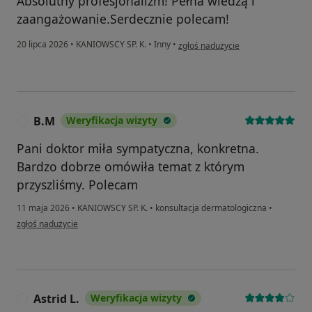
Absolutny profesjonalizm! Pełna wiedzą i
zaangażowanie.Serdecznie polecam!
w opinii użytkownika Andrzej
20 lipca 2026
•
KANIOWSCY SP. K.
•
Inny
•
zgłoś nadużycie
B.M
Weryfikacja wizyty
B
Pani doktor miła sympatyczna, konkretna.
Bardzo dobrze omówiła temat z którym
przyszliśmy. Polecam
11 maja 2026
•
KANIOWSCY SP. K.
•
konsultacja dermatologiczna
•
w opinii użytkownika B.M
zgłoś nadużycie
Astrid L.
Weryfikacja wizyty
A