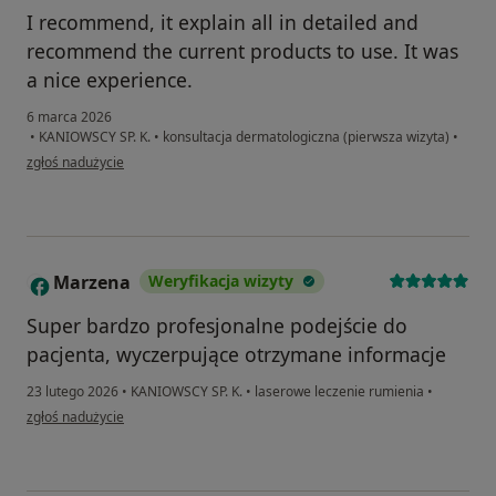
I recommend, it explain all in detailed and
recommend the current products to use. It was
a nice experience.
6 marca 2026
•
KANIOWSCY SP. K.
•
konsultacja dermatologiczna (pierwsza wizyta)
•
w opinii użytkownika Astrid L.
zgłoś nadużycie
Marzena
Weryfikacja wizyty
M
Super bardzo profesjonalne podejście do
pacjenta, wyczerpujące otrzymane informacje
23 lutego 2026
•
KANIOWSCY SP. K.
•
laserowe leczenie rumienia
•
w opinii użytkownika Marzena
zgłoś nadużycie