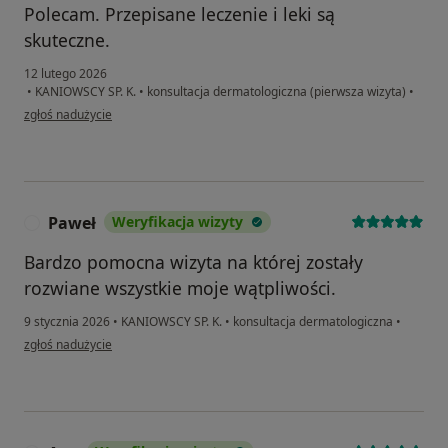
Polecam. Przepisane leczenie i leki są
skuteczne.
12 lutego 2026
•
KANIOWSCY SP. K.
•
konsultacja dermatologiczna (pierwsza wizyta)
•
w opinii użytkownika Piotr
zgłoś nadużycie
Paweł
Weryfikacja wizyty
P
Bardzo pomocna wizyta na której zostały
rozwiane wszystkie moje wątpliwości.
9 stycznia 2026
•
KANIOWSCY SP. K.
•
konsultacja dermatologiczna
•
w opinii użytkownika Paweł
zgłoś nadużycie