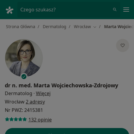
Me
Czego szukasz?
Strona Główna
Dermatolog
Wrocław
Marta Wojcie
Zmień miasto
dr n. med.
Marta Wojciechowska-Zdrojowy
O specjalizacjach
Dermatolog
·
Więcej
Wrocław
2 adresy
Nr PWZ: 2415381
132 opinie