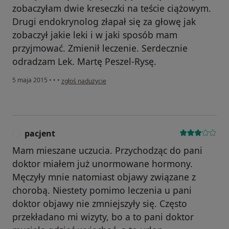
zobaczyłam dwie kreseczki na teście ciążowym.
Drugi endokrynolog złapał się za głowę jak
zobaczył jakie leki i w jaki sposób mam
przyjmować. Zmienił leczenie. Serdecznie
odradzam Lek. Martę Peszel-Rysę.
w opinii użytkownika Konto zostało usunięte
5 maja 2015
•
•
•
zgłoś nadużycie
pacjent
P
Mam mieszane uczucia. Przychodząc do pani
doktor miałem już unormowane hormony.
Męczyły mnie natomiast objawy związane z
chorobą. Niestety pomimo leczenia u pani
doktor objawy nie zmniejszyły się. Często
przekładano mi wizyty, bo a to pani doktor