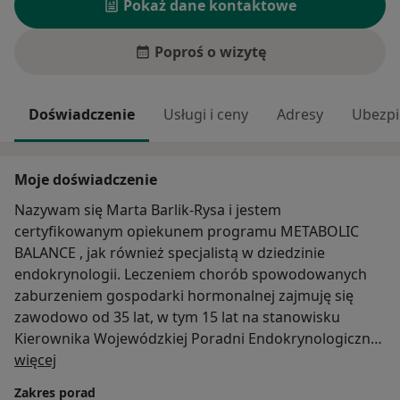
Pokaż dane kontaktowe
Poproś o wizytę
Doświadczenie
Usługi i ceny
Adresy
Ubezpi
Moje doświadczenie
Nazywam się Marta Barlik-Rysa i jestem
certyfikowanym opiekunem programu METABOLIC
BALANCE , jak również specjalistą w dziedzinie
endokrynologii. Leczeniem chorób spowodowanych
zaburzeniem gospodarki hormonalnej zajmuję się
zawodowo od 35 lat, w tym 15 lat na stanowisku
Kierownika Wojewódzkiej Poradni Endokrynologicznej
O mnie
w Zabrzu. Doświadczenie i praktykę zdobywałam
więcej
również jako pracownik Kliniki Chorób Wewnętrznych i
Zakres porad