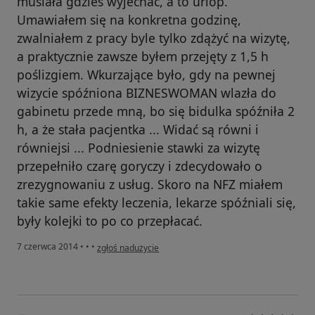
musiała gdzieś wyjechać, a to urlop.
Umawiałem się na konkretna godzinę,
zwalniałem z pracy byle tylko zdążyć na wizytę,
a praktycznie zawsze byłem przejęty z 1,5 h
poślizgiem. Wkurzające było, gdy na pewnej
wizycie spóźniona BIZNESWOMAN wlazła do
gabinetu przede mną, bo się bidulka spóźniła 2
h, a że stała pacjentka ... Widać są równi i
równiejsi ... Podniesienie stawki za wizytę
przepełniło czarę goryczy i zdecydowało o
zrezygnowaniu z usług. Skoro na NFZ miałem
takie same efekty leczenia, lekarze spóźniali się,
były kolejki to po co przepłacać.
w opinii użytkownika pacjent
7 czerwca 2014
•
•
•
zgłoś nadużycie