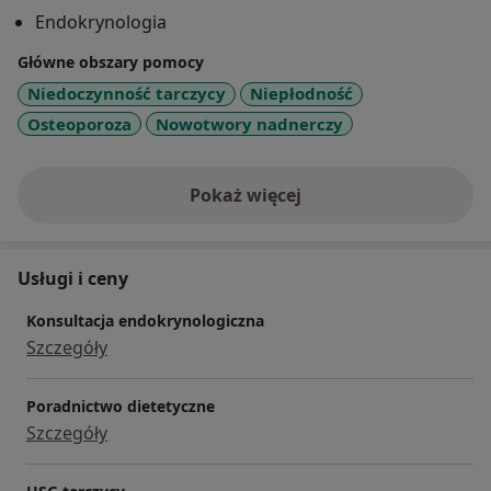
Zakładu Diagnostyki Izotopowej Śląskiej Akademii
Endokrynologia
Medycznej w Katowicach.
Główne obszary pomocy
W swoim dorobku naukowym mogę poszczycić się
Niedoczynność tarczycy
Niepłodność
wieloma publikacjami naukowymi
Osteoporoza
Nowotwory nadnerczy
w prasie polskiej i zagranicznej, w zakresie
praktycznych, nowych metod z dziedziny tyreologii
(leczenie chorób tarczycy).
Pokaż więcej
o doświadczeniu
Usługi i ceny
Konsultacja endokrynologiczna
Szczegóły
Poradnictwo dietetyczne
Szczegóły