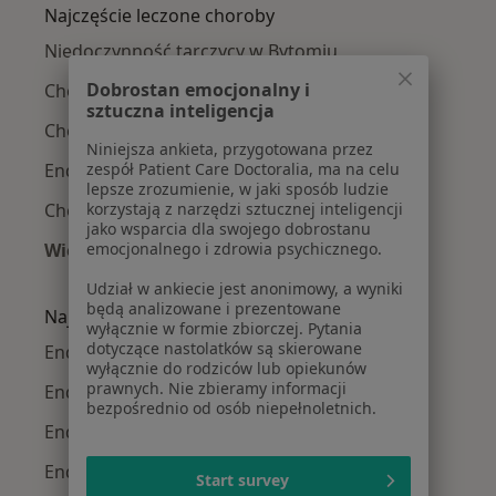
Najczęście leczone choroby
Niedoczynność tarczycy w Bytomiu
Dobrostan emocjonalny i
Choroby endokrynologiczne w Bytomiu
sztuczna inteligencja
Choroby ginekologiczne w Bytomiu
Niniejsza ankieta, przygotowana przez
Endometrioza w Bytomiu
zespół Patient Care Doctoralia, ma na celu
lepsze zrozumienie, w jaki sposób ludzie
Choroba Hashimoto w Bytomiu
korzystają z narzędzi sztucznej inteligencji
jako wsparcia dla swojego dobrostanu
Więcej (15)
emocjonalnego i zdrowia psychicznego.
Więcej w kategorii: Najczęście leczone chorob
Udział w ankiecie jest anonimowy, a wyniki
będą analizowane i prezentowane
Najpopularniejsze ubezpieczenia
wyłącznie w formie zbiorczej. Pytania
dotyczące nastolatków są skierowane
Endokrynolodzy z LUX MED w Bytomiu
wyłącznie do rodziców lub opiekunów
prawnych. Nie zbieramy informacji
Endokrynolodzy z Medicover w Bytomiu
bezpośrednio od osób niepełnoletnich.
Endokrynolodzy z POLMED w Bytomiu
Endokrynolodzy z INTER Polska w Bytomiu
Start survey