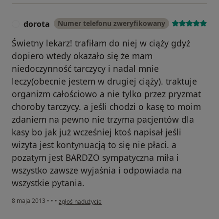
dorota
Numer telefonu zweryfikowany
D
Świetny lekarz! trafiłam do niej w ciąży gdyż
dopiero wtedy okazało się że mam
niedoczynność tarczycy i nadal mnie
leczy(obecnie jestem w drugiej ciąży). traktuje
organizm całościowo a nie tylko przez pryzmat
choroby tarczycy. a jeśli chodzi o kasę to moim
zdaniem na pewno nie trzyma pacjentów dla
kasy bo jak już wcześniej ktoś napisał jeśli
wizyta jest kontynuacją to się nie płaci. a
pozatym jest BARDZO sympatyczna miła i
wszystko zawsze wyjaśnia i odpowiada na
wszystkie pytania.
w opinii użytkownika dorota
8 maja 2013
•
•
•
zgłoś nadużycie