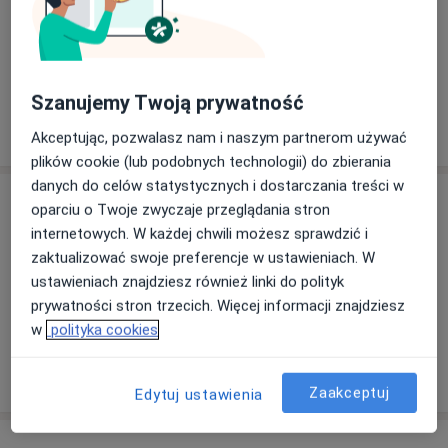
internet
Co mam zrobić w tej sytuacji?
Szanujemy Twoją prywatność
Pokaż więcej
o adresie
Akceptując, pozwalasz nam i naszym partnerom używać
plików cookie (lub podobnych technologii) do zbierania
danych do celów statystycznych i dostarczania treści w
Ubezpieczenia - brak akceptowanych
oparciu o Twoje zwyczaje przeglądania stron
Ten specjalista przyjmuje wyłącznie pacjentów
internetowych. W każdej chwili możesz sprawdzić i
prywatnych. Możesz opłacić wizytę samodzielnie lub
zaktualizować swoje preferencje w ustawieniach. W
znaleźć innego specjalistę, który akceptuje Twoje
ustawieniach znajdziesz również linki do polityk
ubezpieczenie.
prywatności stron trzecich. Więcej informacji znajdziesz
w
polityka cookies
Szukaj specjalistów według ubezpieczenia
Zaakceptuj
Edytuj ustawienia