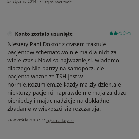
w opinii użytkownika Konto zostało usunięte
24 stycznia 2014
•
•
•
zgłoś nadużycie
Konto zostało usunięte
Niestety Pani Doktor z czasem traktuje
pacjentow schematowo,nie ma dla nich za
wiele czasu.Nowi sa najwazniejsi..wiadomo
dlaczego.Nie patrzy na samopoczucie
pacjenta,wazne ze TSH jest w
normie.Rozumiem,ze kazdy ma zly dzien,ale
niektorzy pacjenci naprawde nie maja za duzo
pieniedzy i majac nadzieje na dokladne
zbadanie w wiekoszci sie rozczaruja.
w opinii użytkownika Konto zostało usunięte
24 września 2013
•
•
•
zgłoś nadużycie