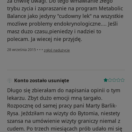
za chwilę uwagi. Do tego wmawianie złego
trybu zycia i zapraszanie na program Metabolic
Balance jako jedyny "cudowny lek" na wszystkie
mozliwe problemy endokrynologiczne.... Jeśli
masz duzo czasu,pieniedzy i nadziei to
polecam. Ja wiecej nie przyjdę.
w opinii użytkownika Konto zostało usunięte
28 września 2015
•
•
•
zgłoś nadużycie
Konto zostało usunięte
Długo się zbierałam do napisania opinii o tym
lekarzu. Zbyt dużo emocji mną targało.
Rozpocznę od samej pracy pani Marty Barlik-
Rysa. Jeździłam na wizyty do Bytomia, niestety
szansa na umówienie wizyty graniczy niemal z
cudem. Po trzech miesiącach prób udało mi się