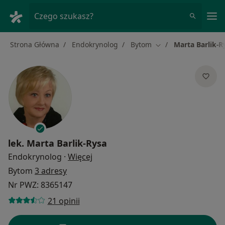
Me
Czego szukasz?
Strona Główna
Endokrynolog
Bytom
Marta Barlik-R
Zmień miasto
lek.
Marta Barlik-Rysa
O specjalizacjach
Endokrynolog
·
Więcej
Bytom
3 adresy
Nr PWZ: 8365147
21 opinii