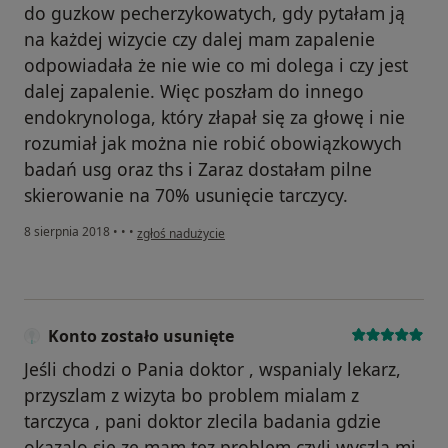
do guzkow pecherzykowatych, gdy pytałam ją
na każdej wizycie czy dalej mam zapalenie
odpowiadała że nie wie co mi dolega i czy jest
dalej zapalenie. Więc poszłam do innego
endokrynologa, który złapał się za głowę i nie
rozumiał jak można nie robić obowiązkowych
badań usg oraz ths i Zaraz dostałam pilne
skierowanie na 70% usunięcie tarczycy.
w opinii użytkownika Konto zostało usunięte
8 sierpnia 2018
•
•
•
zgłoś nadużycie
Konto zostało usunięte
Jeśli chodzi o Pania doktor , wspanialy lekarz,
przyszlam z wizyta bo problem mialam z
tarczyca , pani doktor zlecila badania gdzie
okazalo sie ze mam tez problem czyli wyszla mi