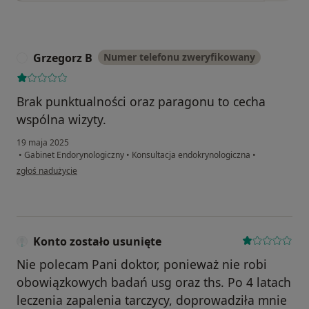
Grzegorz B
Numer telefonu zweryfikowany
G
Brak punktualności oraz paragonu to cecha
wspólna wizyty.
19 maja 2025
•
Gabinet Endorynologiczny
•
Konsultacja endokrynologiczna
•
w opinii użytkownika Grzegorz B
zgłoś nadużycie
Konto zostało usunięte
Nie polecam Pani doktor, ponieważ nie robi
obowiązkowych badań usg oraz ths. Po 4 latach
leczenia zapalenia tarczycy, doprowadziła mnie