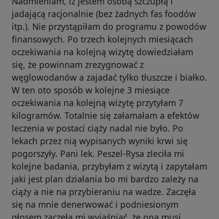
Nadmieniam, iż jestem osobą szczupłą i
jadającą racjonalnie (bez żadnych fas foodów
itp.). Nie przystąpiłam do programu z powodów
finansowych. Po trzech kolejnych miesiącach
oczekiwania na kolejną wizytę dowiedziałam
się, że powinnam zrezygnować z
węglowodanów a zajadać tylko tłuszcze i białko.
W ten oto sposób w kolejne 3 miesiące
oczekiwania na kolejną wizytę przytyłam 7
kilogramów. Totalnie się załamałam a efektów
leczenia w postaci ciąży nadal nie było. Po
lekach przez nią wypisanych wyniki krwi się
pogorszyły. Pani lek. Peszel-Rysa zleciła mi
kolejne badania, przybyłam z wizytą i zapytałam
jaki jest plan działania bo mi bardzo zależy na
ciąży a nie na przybieraniu na wadze. Zaczęła
się na mnie denerwować i podniesionym
głosem zaczęła mi wyjaśniać, że ona musi