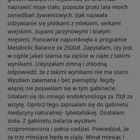
naprawić moje ciało, popsute przez lata moich
zaniedbań żywieniowych. (tak nazwała
odżywianie się płatkami z mlekiem, serkami
wiejskimi, zupami jarzynowymi i białym
mięsem). Ponownie napomknęła o programie
Metabolic Balance za 2500zł. Zapytałam, czy jest
w ogóle jakaś szansa na zajście w ciąże z takimi
wynikami. Usłyszałam zimną i chłodną
odpowiedź, że z takimi wynikami nie ma szans.
Wyszłam załamana i bez pieniędzy. Nigdy
więcej nie pojawiłam się w tym gabinecie.
Udałam się do innego endokrynologa za 70zł za
wizytę. Oprócz tego zapisałam się do gabinetu
medycyny naturalnej- tybetańskiej. Dostałam
zioła. Z gabinetu zielarza wyszłam
rozpromieniona i pełna nadziei. Powiedział, że
za trzy miesiące będę w ciąży. Minął miesiąc i