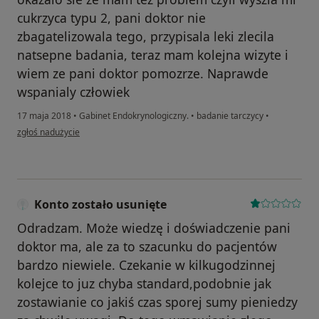
cukrzyca typu 2, pani doktor nie
zbagatelizowala tego, przypisala leki zlecila
natsepne badania, teraz mam kolejna wizyte i
wiem ze pani doktor pomozrze. Naprawde
wspanialy człowiek
17 maja 2018
•
Gabinet Endokrynologiczny.
•
badanie tarczycy
•
w opinii użytkownika Konto zostało usunięte
zgłoś nadużycie
Konto zostało usunięte
Odradzam. Może wiedzę i doświadczenie pani
doktor ma, ale za to szacunku do pacjentów
bardzo niewiele. Czekanie w kilkugodzinnej
kolejce to juz chyba standard,podobnie jak
zostawianie co jakiś czas sporej sumy pieniedzy