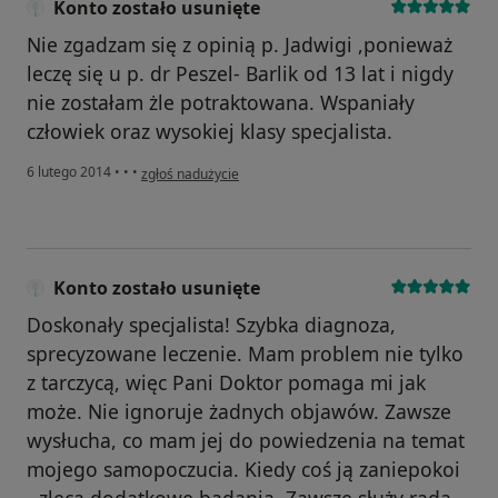
Konto zostało usunięte
Nie zgadzam się z opinią p. Jadwigi ,ponieważ
leczę się u p. dr Peszel- Barlik od 13 lat i nigdy
nie zostałam żle potraktowana. Wspaniały
człowiek oraz wysokiej klasy specjalista.
w opinii użytkownika Konto zostało usunięte
6 lutego 2014
•
•
•
zgłoś nadużycie
Konto zostało usunięte
Doskonały specjalista! Szybka diagnoza,
sprecyzowane leczenie. Mam problem nie tylko
z tarczycą, więc Pani Doktor pomaga mi jak
może. Nie ignoruje żadnych objawów. Zawsze
wysłucha, co mam jej do powiedzenia na temat
mojego samopoczucia. Kiedy coś ją zaniepokoi