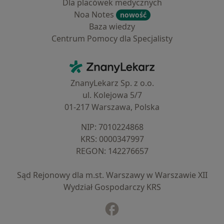
Dla placówek medycznych
Noa Notes
nowość
Baza wiedzy
Centrum Pomocy dla Specjalisty
Kontakt
ZnanyLekarz - Strona główna
ZnanyLekarz Sp. z o.o.
ul. Kolejowa 5/7
01-217 Warszawa, Polska
NIP: ⁠7010224868
KRS: ⁠0000347997
REGON: ⁠142276657
Sąd Rejonowy dla m.st. Warszawy w Warszawie XII
Wydział Gospodarczy KRS
Facebook
otwiera się w nowej karcie