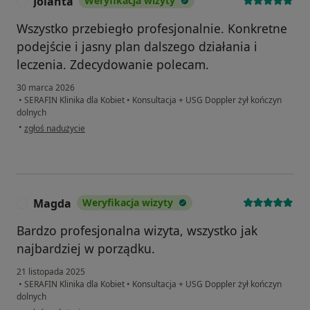
Jolanta
Weryfikacja wizyty
J
Wszystko przebiegło profesjonalnie. Konkretne
podejście i jasny plan dalszego działania i
leczenia. Zdecydowanie polecam.
30 marca 2026
•
SERAFIN Klinika dla Kobiet
•
Konsultacja + USG Doppler żył kończyn
dolnych
w opinii użytkownika Jolanta
•
zgłoś nadużycie
Magda
Weryfikacja wizyty
M
Bardzo profesjonalna wizyta, wszystko jak
najbardziej w porządku.
21 listopada 2025
•
SERAFIN Klinika dla Kobiet
•
Konsultacja + USG Doppler żył kończyn
dolnych
w opinii użytkownika Magda