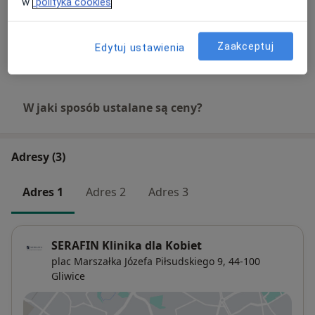
w
polityka cookies
Usunięcie pajączków naczyniowych
oraz drobnych żylaków przez
Umów wizytę
skleroterapię
Zaakceptuj
Edytuj ustawienia
Od 300 zł
Szczegóły
W jaki sposób ustalane są ceny?
Adresy (3)
Adres 1
Adres 2
Adres 3
SERAFIN Klinika dla Kobiet
plac Marszałka Józefa Piłsudskiego 9,
44-100
Gliwice