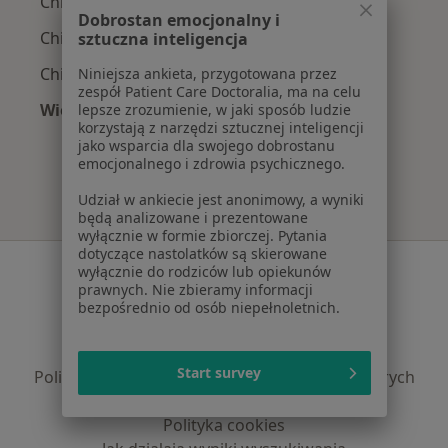
Chirurdzy z Compensa w Rudzie Śląskiej
Dobrostan emocjonalny i
Chirurdzy z PZU Zdrowie w Rudzie Śląskiej
sztuczna inteligencja
Chirurdzy z Allianz w Rudzie Śląskiej
Niniejsza ankieta, przygotowana przez
zespół Patient Care Doctoralia, ma na celu
Więcej (3)
lepsze zrozumienie, w jaki sposób ludzie
korzystają z narzędzi sztucznej inteligencji
Więcej w kategorii: Najpopularniejsze ubezpie
jako wsparcia dla swojego dobrostanu
emocjonalnego i zdrowia psychicznego.
Udział w ankiecie jest anonimowy, a wyniki
będą analizowane i prezentowane
wyłącznie w formie zbiorczej. Pytania
dotyczące nastolatków są skierowane
Serwis
wyłącznie do rodziców lub opiekunów
prawnych. Nie zbieramy informacji
Regulamin
bezpośrednio od osób niepełnoletnich.
Polityka prywatności pacjentów
Polityka prywatności profesjonalistów
Start survey
Polityka prywatności dla profesjonalistów, których
dane pozyskaliśmy samodzielnie
Polityka cookies