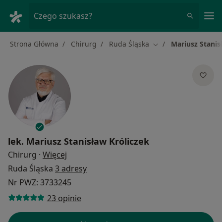
Me
Czego szukasz?
Strona Główna
Chirurg
Ruda Śląska
Mariusz Stanis
Zmień miasto
lek.
Mariusz Stanisław Króliczek
O specjalizacjach
Chirurg
·
Więcej
Ruda Śląska
3 adresy
Nr PWZ: 3733245
23 opinie