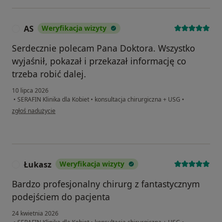
AS
Weryfikacja wizyty
A
Serdecznie polecam Pana Doktora. Wszystko
wyjaśnił, pokazał i przekazał informację co
trzeba robić dalej.
10 lipca 2026
•
SERAFIN Klinika dla Kobiet
•
konsultacja chirurgiczna + USG
•
w opinii użytkownika AS
zgłoś nadużycie
Łukasz
Weryfikacja wizyty
Ł
Bardzo profesjonalny chirurg z fantastycznym
podejściem do pacjenta
24 kwietnia 2026