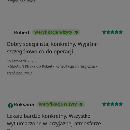
•
zgłoś nadużycie
Robert
Weryfikacja wizyty
R
Dobry specjalista, konkretny. Wyjaśnił
szczegółowo co do operacji.
15 listopada 2025
•
SERAFIN Klinika dla Kobiet
•
Konsultacja chirurgiczna
•
w opinii użytkownika Robert
zgłoś nadużycie
Roksana
Weryfikacja wizyty
R
Lekarz bardzo konkretny. Wszystko
wytlumaczone w przyjaznej atmosferze.