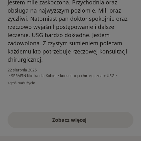
Jestem mile zaskoczona. Przychodnia oraz
obsługa na najwyższym poziomie. Mili oraz
życzliwi. Natomiast pan doktor spokojnie oraz
rzeczowo wyjaśnił postępowanie i dalsze
leczenie. USG bardzo dokładne. Jestem
zadowolona. Z czystym sumieniem polecam
każdemu kto potrzebuje rzeczowej konsultacji
chirurgicznej.
22 sierpnia 2025
•
SERAFIN Klinika dla Kobiet
•
konsultacja chirurgiczna + USG
•
w opinii użytkownika Edyta
zgłoś nadużycie
Zobacz więcej
opinie powyżej