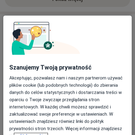
Jeżeli coś Cię niepokoi, masz obawy przed zbliżającym
o doświadczeniu
się zabiegiem z zakresu chirurgii, potrzebujesz
skonsultować wyniki badań i/lub masz jakieś pytania?
Usługi i ceny
Zapraszam na konsultacje.
Konsultacja chirurgiczna
dr Mariusz Króliczek
Umów wizytę
Od 250 zł
Szczegóły
Konsultacja + USG Doppler żył
kończyn dolnych
Umów wizytę
Szanujemy Twoją prywatność
350 zł
Szczegóły
Akceptując, pozwalasz nam i naszym partnerom używać
plików cookie (lub podobnych technologii) do zbierania
Konsultacja chirurgiczna + USG
danych do celów statystycznych i dostarczania treści w
Umów wizytę
300 zł
Szczegóły
oparciu o Twoje zwyczaje przeglądania stron
internetowych. W każdej chwili możesz sprawdzić i
zaktualizować swoje preferencje w ustawieniach. W
Kwalifikacja do operacji
Umów wizytę
350 zł
Szczegóły
ustawieniach znajdziesz również linki do polityk
prywatności stron trzecich. Więcej informacji znajdziesz