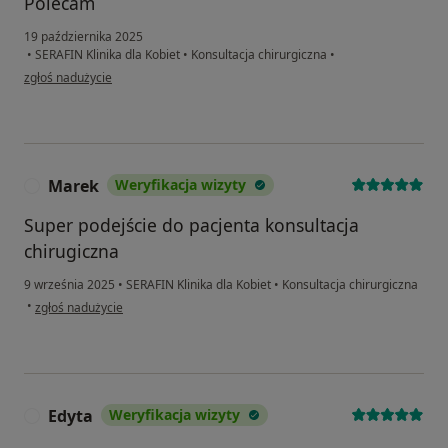
Polecam
19 października 2025
•
SERAFIN Klinika dla Kobiet
•
Konsultacja chirurgiczna
•
w opinii użytkownika Roksana
zgłoś nadużycie
Marek
Weryfikacja wizyty
M
Super podejście do pacjenta konsultacja
chirugiczna
9 września 2025
•
SERAFIN Klinika dla Kobiet
•
Konsultacja chirurgiczna
w opinii użytkownika Marek
•
zgłoś nadużycie
Edyta
Weryfikacja wizyty
E