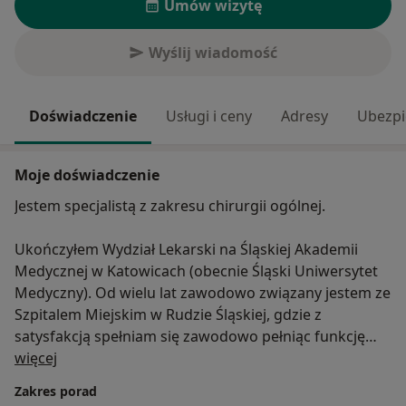
Umów wizytę
Wyślij wiadomość
Doświadczenie
Usługi i ceny
Adresy
Ubezpi
Moje doświadczenie
Jestem specjalistą z zakresu chirurgii ogólnej.
Ukończyłem Wydział Lekarski na Śląskiej Akademii
Medycznej w Katowicach (obecnie Śląski Uniwersytet
Medyczny). Od wielu lat zawodowo związany jestem ze
Szpitalem Miejskim w Rudzie Śląskiej, gdzie z
satysfakcją spełniam się zawodowo pełniąc funkcję
O mnie
Ordynatora Oddziału Chirurgii Ogólnej i Naczyniowej.
więcej
Zakres porad
Stale rozwijam swoje umiejętności zawodowe poprzez