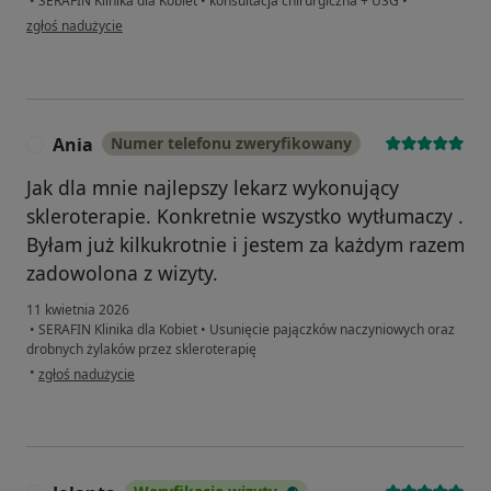
•
SERAFIN Klinika dla Kobiet
•
konsultacja chirurgiczna + USG
•
w opinii użytkownika Łukasz
zgłoś nadużycie
Ania
Numer telefonu zweryfikowany
A
Jak dla mnie najlepszy lekarz wykonujący
skleroterapie. Konkretnie wszystko wytłumaczy .
Byłam już kilkukrotnie i jestem za każdym razem
zadowolona z wizyty.
11 kwietnia 2026
•
SERAFIN Klinika dla Kobiet
•
Usunięcie pajączków naczyniowych oraz
drobnych żylaków przez skleroterapię
w opinii użytkownika Ania
•
zgłoś nadużycie