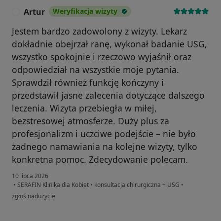
Artur
Weryfikacja wizyty
A
Jestem bardzo zadowolony z wizyty. Lekarz
dokładnie obejrzał ranę, wykonał badanie USG,
wszystko spokojnie i rzeczowo wyjaśnił oraz
odpowiedział na wszystkie moje pytania.
Sprawdził również funkcję kończyny i
przedstawił jasne zalecenia dotyczące dalszego
leczenia. Wizyta przebiegła w miłej,
bezstresowej atmosferze. Duży plus za
profesjonalizm i uczciwe podejście – nie było
żadnego namawiania na kolejne wizyty, tylko
konkretna pomoc. Zdecydowanie polecam.
10 lipca 2026
•
SERAFIN Klinika dla Kobiet
•
konsultacja chirurgiczna + USG
•
w opinii użytkownika Artur
zgłoś nadużycie