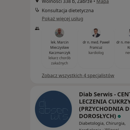
Wolności 338 b, Zabrze
•
Mapa
Konsultacja dietetyczna
Pokaż więcej usług
lek. Marcin
dr n. med. Paweł
dr n. me
Mieczysław
Francuz
K
Kaczmarczyk
kardiolog
ne
lekarz chorób
zakaźnych
Zobacz wszystkich 4 specjalistów
Diab Serwis - CE
LECZENIA CUKRZ
(PRZYCHODNIA D
DOROSŁYCH)
Diabetologia, Chirurgia,