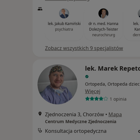
lek. Jakub Kamiński
dr n. med. Hanna
lek
psychiatra
Doleżych-Teister
Ka
neurochirurg
der
Zobacz wszystkich 9 specjalistów
lek. Marek Repet
Ortopeda, Ortopeda dziec
Więcej
1 opinia
Zjednoczenia 3, Chorzów
•
Mapa
Centrum Medyczne Zjednoczenia
Konsultacja ortopedyczna