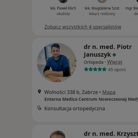
lek. Paweł Klich
lek. Magdalena Szot
mgr Be
okulista
lekarz rodzinny
di
Zobacz wszystkich 4 specjalistów
dr n. med. Piotr
Januszyk
·
Więcej
Ortopeda
45 opinii
Wolności 338 b, Zabrze
•
Mapa
Enterna Medica Centrum Nowoczesnej Med
Konsultacja ortopedyczna
dr n. med. Krzysz