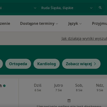
acja, badanie lub nazwisko
miasto lub dzielnica
zenie
Dostępne terminy
Język
Przyjmu
Jak działają wyniki wysz
Ortopeda
Kardiolog
Zobacz więcej
h
Dziś
Jutro
Sob,
Ndz,
6 Sie
7 Sie
8 Sie
9 Sie
Umawianie online nie jest dostępne