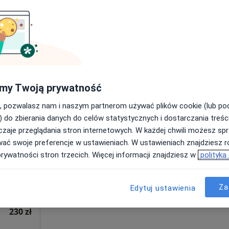
Poproś o wizytę
250 zł
my Twoją prywatność
, pozwalasz nam i naszym partnerom używać plików cookie (lub p
Dziś
Jutro
Sob,
Ndz,
) do zbierania danych do celów statystycznych i dostarczania treśc
6 Sie
7 Sie
8 Sie
9 Sie
e GK-
zaje przeglądania stron internetowych. W każdej chwili możesz spr
wać swoje preferencje w ustawieniach. W ustawieniach znajdziesz ró
prywatności stron trzecich. Więcej informacji znajdziesz w
polityka
Umawianie online nie jest dostępne
ięcej
Pokaż profil
Za
Edytuj ustawienia
230 zł