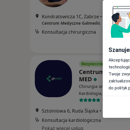
Kondratowicza 1C, Zabrze
•
Mapa
Centrum Medyczne Galmedic
Konsultacja chirurgiczna
Szanuje
Akceptując
Bezpieczne płatności
technologii
Centrum Medyczn
Twoje zwyc
MED
zaktualizo
Chirurgia onkologiczna,
do polityk 
·
W
Kardiologia, Ortopedia
164 opinie
Sztolniowa 6, Ruda Śląska
•
Mapa
Konsultacja kardiologiczna
Pokaż więcej usług