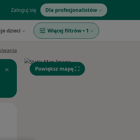
Zaloguj się
Dla profesjonalistów
je dzieci
Więcej filtrów
•
1
ukiwania
Powiększ mapę
Pon,
Wt,
Śr,
10 Sie
11 Sie
12 Sie