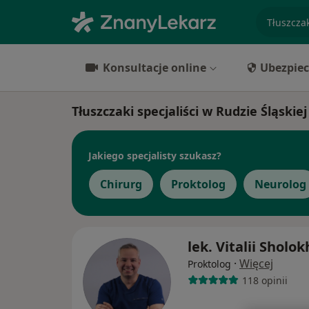
specjaliz
Konsultacje online
Ubezpiec
Tłuszczaki specjaliści w Rudzie Śląskiej
Jakiego specjalisty szukasz?
Chirurg
Proktolog
Neurolog
lek. Vitalii Sholok
·
Więcej
Proktolog
118 opinii