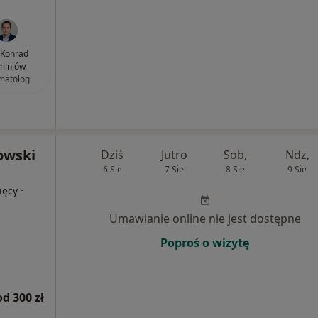
. Konrad
miniów
matolog
owski
Dziś
Jutro
Sob,
Ndz,
6 Sie
7 Sie
8 Sie
9 Sie
·
ięcy
Umawianie online nie jest dostępne
Poproś o wizytę
od 300 zł