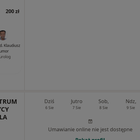
200 zł
d. Klaudiusz
umor
urolog
NTRUM
Dziś
Jutro
Sob,
Ndz,
YCY
6 Sie
7 Sie
8 Sie
9 Sie
LA
Umawianie online nie jest dostępne