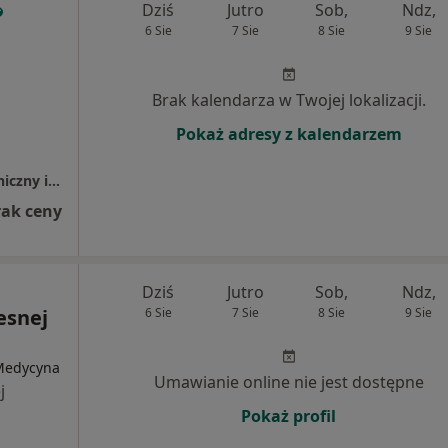
Dziś
Jutro
Sob,
Ndz,
6 Sie
7 Sie
8 Sie
9 Sie
Brak kalendarza w Twojej lokalizacji.
Pokaż adresy z kalendarzem
Samodzielny Publiczny Centralny Szpital Kliniczny im. prof. Kornela Gibińskiego Śląskiego Uniwersytetu Medycznego w Katowicach
rak ceny
Dziś
Jutro
Sob,
Ndz,
esnej
6 Sie
7 Sie
8 Sie
9 Sie
 Medycyna
Umawianie online nie jest dostępne
j
Pokaż profil