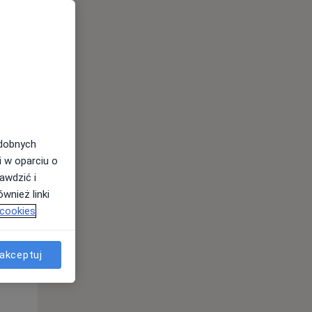
odobnych
Pon,
Wt,
Śr,
i w oparciu o
10 Sie
11 Sie
12 Sie
awdzić i
wnież linki
 cookies
akceptuj