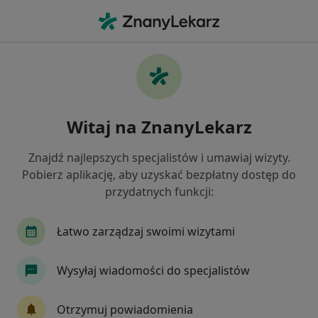
Me
Choroby Wieku Dziecięcego • Ruda Śląska, śląskie
Filtry
• 1
Ubezpieczenie
Map
Choroby wieku dziecięcego specjaliści w
Witaj na ZnanyLekarz
Rudzie Śląskiej
Jak działają wyniki wyszukiwania
Znajdź najlepszych specjalistów i umawiaj wizyty.
Pobierz aplikację, aby uzyskać bezpłatny dostęp do
przydatnych funkcji:
Jakiego specjalisty szukasz?
Pediatra
Internista
Kardiolog
Chirur
Łatwo zarządzaj swoimi wizytami
Wysyłaj wiadomości do specjalistów
Otrzymuj powiadomienia