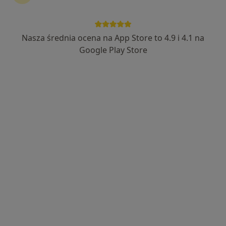
Nasza średnia ocena na App Store to 4.9 i 4.1 na
Google Play Store
Bezpieczne płatności
Zofia Heliasz
Fizjoterapeuta
7 opinii
Kardynała Augusta Hlonda 9, Ruda Śląska
•
Mapa
Szpakmed Rehabilitacja
Konsultacja fizjoterapeutyczna
160 zł
Specjalista nie oferuje umawiania online pod tym adresem.
Poproś o wizytę