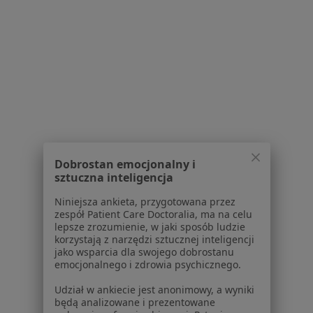
dr n. med. Iwona
lek. Dominika Pyszak
lek. Magda
Janosz
onkolog
Bichalska-Lach
ginekolog
chirurg
Zobacz wszystkich 20 specjalistów
Brak dostępnych specjalistów z wolnymi terminami w tym centrum medycznym.
Pokaż profil
Dobrostan emocjonalny i
1
2
3
4
sztuczna inteligencja
Niniejsza ankieta, przygotowana przez
Powiązane wyszukiwania
zespół Patient Care Doctoralia, ma na celu
lepsze zrozumienie, w jaki sposób ludzie
W pobliżu Rudy Śląskiej
korzystają z narzędzi sztucznej inteligencji
jako wsparcia dla swojego dobrostanu
Choroby wieku dziecięcego w Katowicach
emocjonalnego i zdrowia psychicznego.
Choroby wieku dziecięcego w Gliwicach
Udział w ankiecie jest anonimowy, a wyniki
będą analizowane i prezentowane
Choroby wieku dziecięcego w Sosnowcu