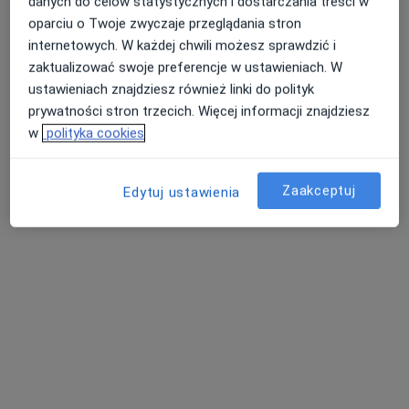
danych do celów statystycznych i dostarczania treści w
Poproś o wizytę
oparciu o Twoje zwyczaje przeglądania stron
internetowych. W każdej chwili możesz sprawdzić i
zaktualizować swoje preferencje w ustawieniach. W
ustawieniach znajdziesz również linki do polityk
prywatności stron trzecich. Więcej informacji znajdziesz
w
polityka cookies
Zaakceptuj
Edytuj ustawienia
lek. Tomasz Pieniążek
·
Więcej
Lekarz rodzinny
79 opinii
Hlonda 9, Ruda Śląska
•
Mapa
Badania Kierowców Ruda Śląska
Badania kierowców
200 zł
Specjalista nie oferuje umawiania online pod tym adresem.