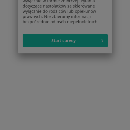
wyłącznie w formie zbiorczej. Pytania
dotyczące nastolatków są skierowane
Choroby wieku dziecięcego w Zabrzu
wyłącznie do rodziców lub opiekunów
prawnych. Nie zbieramy informacji
Choroby wieku dziecięcego w Chorzowie
bezpośrednio od osób niepełnoletnich.
Więcej (14)
Więcej w kategorii: W pobliżu Rudy Śląskiej
Start survey
Schorzenia w Rudzie Śląskiej
Choroby tarczycy w Rudzie Śląskiej
Choroby przewlekłe w Rudzie Śląskiej
Choroby przewodu pokarmowego w Rudzie
Śląskiej
Choroby skóry w Rudzie Śląskiej
Choroby układu oddechowego w Rudzie Śląskiej
Więcej (15)
Więcej w kategorii: Schorzenia w Rudzie Śląsk