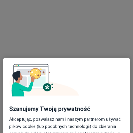
Poproś o wizytę
Bezpieczne płatności
lek. dent. Magdalena Śliwa-Byra
·
Więcej
Stomatolog
4 opinie
Srebrna 2, Zabrze
•
Mapa
Szanujemy Twoją prywatność
Masny Clinic
Konsultacja stomatologiczna
250 zł
Akceptując, pozwalasz nam i naszym partnerom używać
plików cookie (lub podobnych technologii) do zbierania
Specjalista nie oferuje umawiania online pod tym adresem.