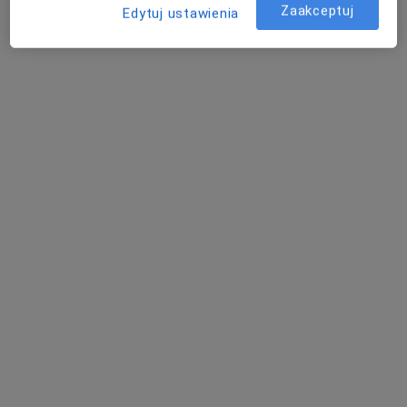
Zaakceptuj
Edytuj ustawienia
lek. Piotr Tadeusz Wieczorek
·
Więcej
Chirurg, Chirurg naczyniowy
5 opinii
Adres 1
Adres 2
Powstańców 31, Katowice
•
Mapa
Zespół Wojewódzkich Przychodni Specjalistycznych w Katowicach
Akceptuje NFZ
Konsultacja chirurgiczna
Brak ceny
Specjalista nie oferuje umawiania online pod tym adresem.
Poproś o wizytę