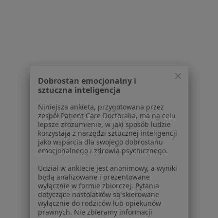
Znamiona Ruda Śląska
Blizny Ruda Śląska
Brodawki Ruda Śląska
Więcej (15)
Więcej w kategorii: Najczęście leczone chorob
Dobrostan emocjonalny i
sztuczna inteligencja
Strona Główna
Chirurg
Ruda Śląska
Nfz
Zmień miasto
Zmień miasto
Zmień mi
Niniejsza ankieta, przygotowana przez
zespół Patient Care Doctoralia, ma na celu
lepsze zrozumienie, w jaki sposób ludzie
korzystają z narzędzi sztucznej inteligencji
jako wsparcia dla swojego dobrostanu
emocjonalnego i zdrowia psychicznego.
Udział w ankiecie jest anonimowy, a wyniki
Serwis
będą analizowane i prezentowane
wyłącznie w formie zbiorczej. Pytania
Regulamin
dotyczące nastolatków są skierowane
wyłącznie do rodziców lub opiekunów
Polityka prywatności pacjentów
prawnych. Nie zbieramy informacji
Polityka prywatności profesjonalistów