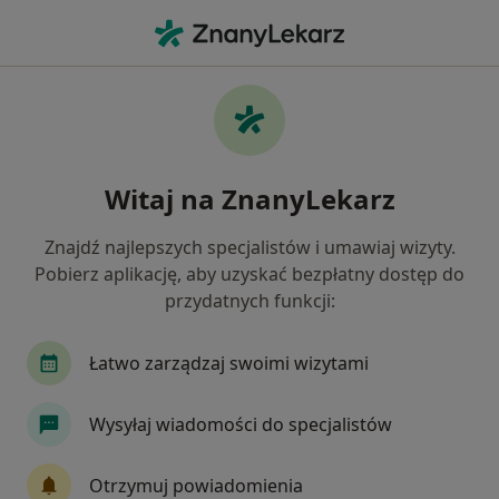
Me
Chirurg • Ruda Śląska, śląskie
Filtry
Ubezpieczenie:
NFZ
20 polecanych chirurgów w Rudzie Śląskiej z
Witaj na ZnanyLekarz
NFZ
Jak działają wyniki wyszukiwania
Znajdź najlepszych specjalistów i umawiaj wizyty.
Pobierz aplikację, aby uzyskać bezpłatny dostęp do
przydatnych funkcji:
Łatwo zarządzaj swoimi wizytami
Wysyłaj wiadomości do specjalistów
lek. Alex Alli-Balogun
Otrzymuj powiadomienia
Chirurg, Lekarz wykonujący zabiegi medycyny estetycznej,