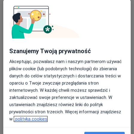
lek. Robert Latała
·
Więcej
Chirurg, Chirurg naczyniowy, Ultrasonografista
34 opinie
Marii Skłodowskiej-Curie 9, Zabrze
•
Mapa
Oddział Chirurgii Naczyniowej i Endowaskularnej, Śląskie Centrum Chorób Serca
Szanujemy Twoją prywatność
Akceptuje NFZ
Akceptując, pozwalasz nam i naszym partnerom używać
Specjalista nie oferuje umawiania online pod tym adresem.
plików cookie (lub podobnych technologii) do zbierania
danych do celów statystycznych i dostarczania treści w
Poproś o wizytę
oparciu o Twoje zwyczaje przeglądania stron
internetowych. W każdej chwili możesz sprawdzić i
zaktualizować swoje preferencje w ustawieniach. W
ustawieniach znajdziesz również linki do polityk
prywatności stron trzecich. Więcej informacji znajdziesz
w
polityka cookies