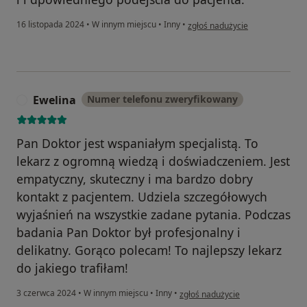
w opinii użytkownika Aleksandr
16 listopada 2024
•
W innym miejscu
•
Inny
•
zgłoś nadużycie
Ewelina
Numer telefonu zweryfikowany
E
Pan Doktor jest wspaniałym specjalistą. To
lekarz z ogromną wiedzą i doświadczeniem. Jest
empatyczny, skuteczny i ma bardzo dobry
kontakt z pacjentem. Udziela szczegółowych
wyjaśnień na wszystkie zadane pytania. Podczas
badania Pan Doktor był profesjonalny i
delikatny. Gorąco polecam! To najlepszy lekarz
do jakiego trafiłam!
w opinii użytkownika Ewelina
3 czerwca 2024
•
W innym miejscu
•
Inny
•
zgłoś nadużycie