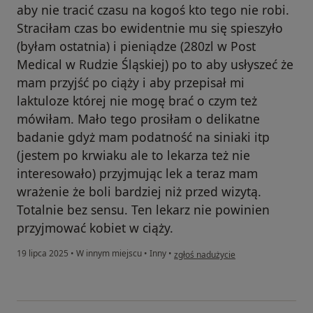
aby nie tracić czasu na kogoś kto tego nie robi.
Straciłam czas bo ewidentnie mu się spieszyło
(byłam ostatnia) i pieniądze (280zl w Post
Medical w Rudzie Śląskiej) po to aby usłyszeć że
mam przyjść po ciąży i aby przepisał mi
laktuloze której nie mogę brać o czym też
mówiłam. Mało tego prosiłam o delikatne
badanie gdyż mam podatność na siniaki itp
(jestem po krwiaku ale to lekarza też nie
interesowało) przyjmując lek a teraz mam
wrażenie że boli bardziej niż przed wizytą.
Totalnie bez sensu. Ten lekarz nie powinien
przyjmować kobiet w ciąży.
w opinii użytkownika Barbara
19 lipca 2025
•
W innym miejscu
•
Inny
•
zgłoś nadużycie