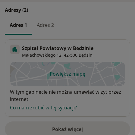
Adresy (2)
Adres 1
Adres 2
Szpital Powiatowy w Będzinie
Małachowskiego 12,
42-500
Będzin
Powiększ mapę
otwiera się w nowej karcie
Dostępność
W tym gabinecie nie można umawiać wizyt przez
internet
Co mam zrobić w tej sytuacji?
Pokaż więcej
o adresie