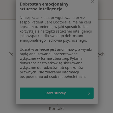
Dobrostan emocjonalny i
sztuczna inteligencja
Niniejsza ankieta, przygotowana przez
zespół Patient Care Doctoralia, ma na celu
Serwis
lepsze zrozumienie, w jaki sposób ludzie
korzystają z narzędzi sztucznej inteligencji
Regulamin
jako wsparcia dla swojego dobrostanu
emocjonalnego i zdrowia psychicznego.
Polityka prywatności pacjentów
Polityka prywatności profesjonalistów
Udział w ankiecie jest anonimowy, a wyniki
Polityka prywatności dla profesjonalistów, których
będą analizowane i prezentowane
wyłącznie w formie zbiorczej. Pytania
dane pozyskaliśmy samodzielnie
dotyczące nastolatków są skierowane
Polityka cookies
wyłącznie do rodziców lub opiekunów
Jak działają wyniki wyszukiwania
prawnych. Nie zbieramy informacji
bezpośrednio od osób niepełnoletnich.
Dostępność
O nas
Praca
Rekrutujemy!
Start survey
Partnerzy
Centrum prasowe
Kontakt