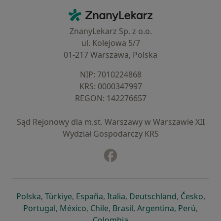
Kontakt
ZnanyLekarz - Strona główna
ZnanyLekarz Sp. z o.o.
ul. Kolejowa 5/7
01-217 Warszawa, Polska
NIP: ⁠7010224868
KRS: ⁠0000347997
REGON: ⁠142276657
Sąd Rejonowy dla m.st. Warszawy w Warszawie XII
Wydział Gospodarczy KRS
Facebook
otwiera się w nowej karcie
otwiera się w nowej karcie
otwiera się w nowej karcie
otwiera się w nowej karcie
otwiera się w nowej karci
otwiera się
otwi
Polska
,
Türkiye
,
España
,
Italia
,
Deutschland
,
Česko
,
otwiera się w nowej karcie
otwiera się w nowej karcie
otwiera się w nowej karcie
otwiera się w nowej kar
otwiera się 
otwier
Portugal
,
México
,
Chile
,
Brasil
,
Argentina
,
Perú
,
otwiera się w nowej karc
Colombia