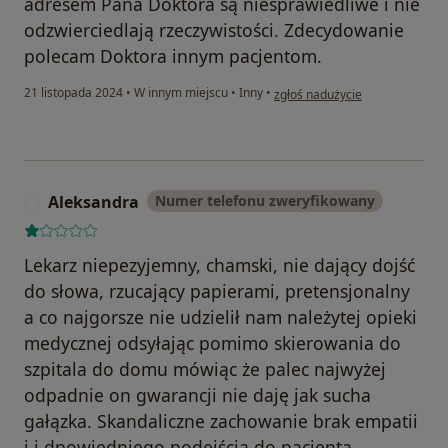
adresem Pana Doktora są niesprawiedliwe i nie
odzwierciedlają rzeczywistości. Zdecydowanie
polecam Doktora innym pacjentom.
w opinii użytkownika Aleksandr
21 listopada 2024
•
W innym miejscu
•
Inny
•
zgłoś nadużycie
Aleksandra
Numer telefonu zweryfikowany
A
Lekarz niepezyjemny, chamski, nie dający dojść
do słowa, rzucający papierami, pretensjonalny
a co najgorsze nie udzielił nam należytej opieki
medycznej odsyłając pomimo skierowania do
szpitala do domu mówiąc że palec najwyżej
odpadnie on gwarancji nie daję jak sucha
gałązka. Skandaliczne zachowanie brak empatii
i i dpowiedniego podejścia do pacjenta.