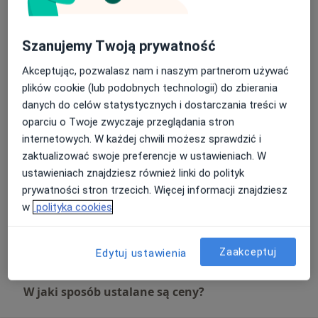
Od 200 zł
Szczegóły
Szanujemy Twoją prywatność
Konsultacja proktologiczna
200 zł
Szczegóły
Akceptując, pozwalasz nam i naszym partnerom używać
plików cookie (lub podobnych technologii) do zbierania
danych do celów statystycznych i dostarczania treści w
Kolonoskopia
oparciu o Twoje zwyczaje przeglądania stron
Od 600 zł
Szczegóły
internetowych. W każdej chwili możesz sprawdzić i
zaktualizować swoje preferencje w ustawieniach. W
Kolonoskopia w znieczuleniu
ustawieniach znajdziesz również linki do polityk
850 zł
Szczegóły
prywatności stron trzecich. Więcej informacji znajdziesz
w
polityka cookies
Kolonoskopia z polipektomią
Od 450 zł
Szczegóły
Zaakceptuj
Edytuj ustawienia
W jaki sposób ustalane są ceny?