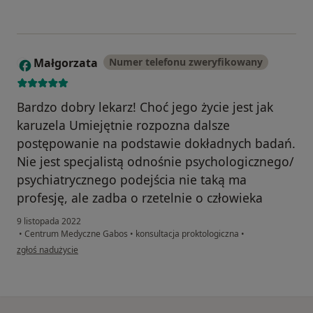
Małgorzata
Numer telefonu zweryfikowany
M
Bardzo dobry lekarz! Choć jego życie jest jak
karuzela Umiejętnie rozpozna dalsze
postępowanie na podstawie dokładnych badań.
Nie jest specjalistą odnośnie psychologicznego/
psychiatrycznego podejścia nie taką ma
profesję, ale zadba o rzetelnie o człowieka
9 listopada 2022
•
Centrum Medyczne Gabos
•
konsultacja proktologiczna
•
w opinii użytkownika Małgorzata
zgłoś nadużycie