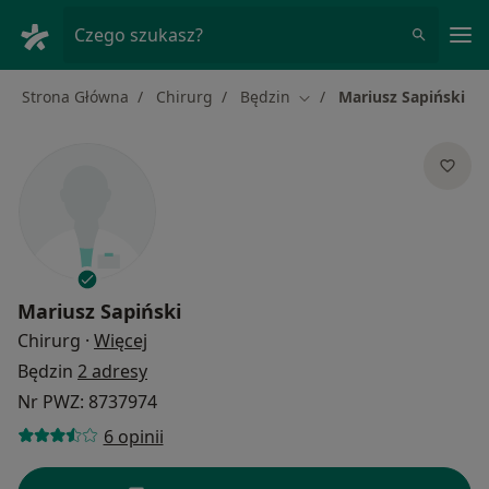
Me
Czego szukasz?
Strona Główna
Chirurg
Będzin
Mariusz Sapiński
Zmień miasto
Mariusz Sapiński
O specjalizacjach
Chirurg
·
Więcej
Będzin
2 adresy
Nr PWZ: 8737974
6 opinii