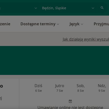
acja, badanie lub nazwisko
miasto lub dzielnica
zenie
Dostępne terminy
Język
Przyjmu
Jak działają wyniki wysz
ko
Dziś
Jutro
Sob,
Ndz,
6 Sie
7 Sie
8 Sie
9 Sie
j
Umawianie online nie jest dostępne