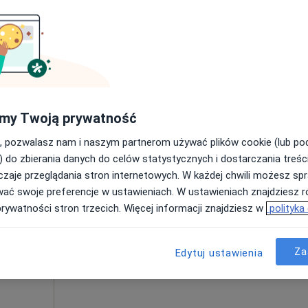
Poproś o wizytę
od 260 zł
my Twoją prywatność
, pozwalasz nam i naszym partnerom używać plików cookie (lub p
) do zbierania danych do celów statystycznych i dostarczania treśc
zaje przeglądania stron internetowych. W każdej chwili możesz spr
Dziś
Jutro
Sob,
Ndz,
wać swoje preferencje w ustawieniach. W ustawieniach znajdziesz ró
6 Sie
7 Sie
8 Sie
9 Sie
tof
prywatności stron trzecich. Więcej informacji znajdziesz w
polityka
rg
Umawianie online nie jest dostępne
Za
Edytuj ustawienia
Poproś o wizytę