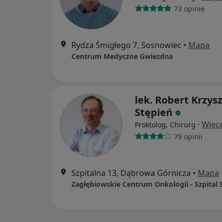
73 opinie
Rydza Śmigłego 7, Sosnowiec
•
Mapa
Centrum Medyczne Gwiezdna
lek. Robert Krzys
Stępień
·
Więce
Proktolog, Chirurg
79 opinii
Szpitalna 13, Dąbrowa Górnicza
•
Mapa