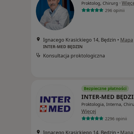
·
Więce
Proktolog, Chirurg
296 opinii
Ignacego Krasickiego 14, Będzin
•
Mapa
INTER-MED BĘDZIN
Konsultacja proktologiczna
Bezpieczne płatności
INTER-MED BĘDZ
Proktologia, Interna, Chir
Więcej
2296 opinii
Ignacego Krasickiego 14, Będzin
•
Mapa