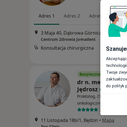
Adres 1
Adres 2
Adres 3
3 Maja 40, Dąbrowa Górnicza
•
Mapa
Centrum Zdrowia Jomadent
Konsultacja chirurgiczna
Szanuje
Akceptując
technologii
Twoje zwyc
Bezpieczne płatności
zaktualizo
dr n. med. Krzysz
do polityk 
Jędrosz
Proktolog, Chirurg, Chiru
·
Więcej
onkologiczny
29 opinii
11 Listopada 18b/1, Będzin
•
Mapa
Top Clinic