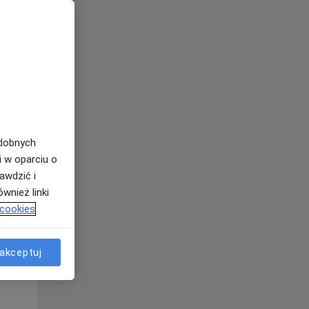
odobnych
i w oparciu o
awdzić i
Pon,
Wt,
Śr,
wnież linki
10 Sie
11 Sie
12 Sie
 cookies
akceptuj