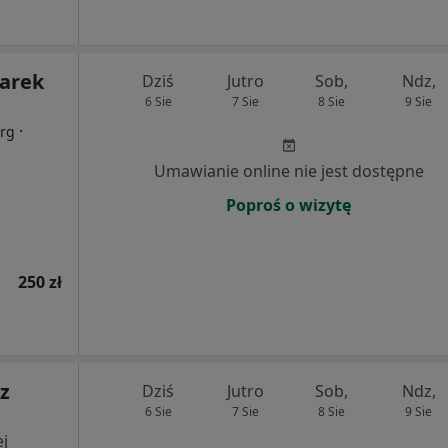
Marek
Dziś
Jutro
Sob,
Ndz,
6 Sie
7 Sie
8 Sie
9 Sie
·
urg
Umawianie online nie jest dostępne
Poproś o wizytę
250 zł
z
Dziś
Jutro
Sob,
Ndz,
6 Sie
7 Sie
8 Sie
9 Sie
j