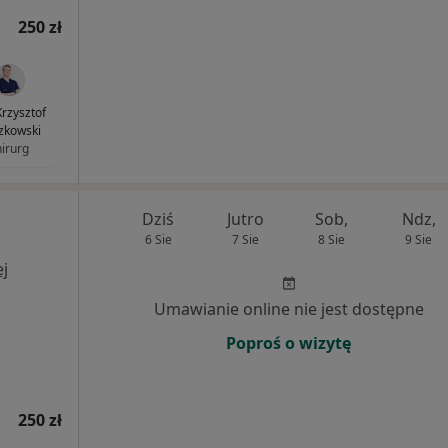
250 zł
Krzysztof
zkowski
hirurg
Dziś
Jutro
Sob,
Ndz,
6 Sie
7 Sie
8 Sie
9 Sie
j
Umawianie online nie jest dostępne
Poproś o wizytę
250 zł