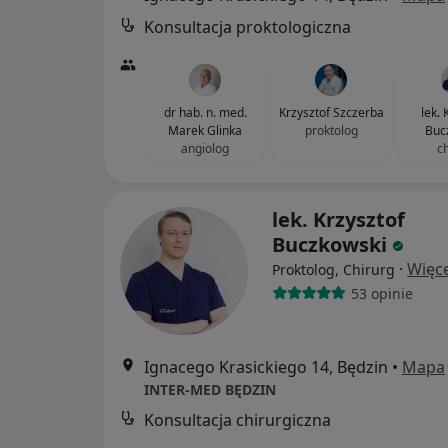
Konsultacja proktologiczna
dr hab. n. med.
Krzysztof Szczerba
lek. 
Marek Glinka
proktolog
Buc
angiolog
c
lek. Krzysztof
Buczkowski
·
Więce
Proktolog, Chirurg
53 opinie
Ignacego Krasickiego 14, Będzin
•
Mapa
INTER-MED BĘDZIN
Konsultacja chirurgiczna