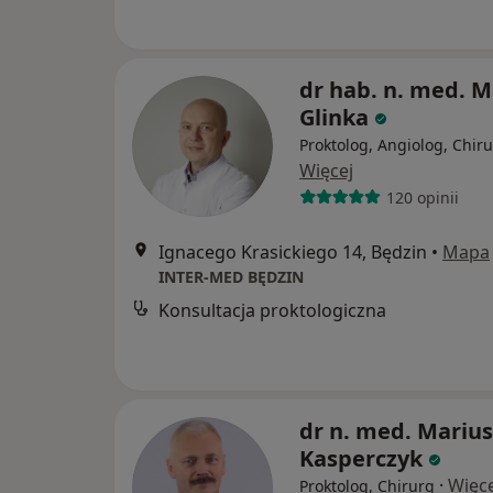
dr hab. n. med. 
Glinka
Proktolog, Angiolog, Chir
Więcej
120 opinii
Ignacego Krasickiego 14, Będzin
•
Mapa
INTER-MED BĘDZIN
Konsultacja proktologiczna
dr n. med. Marius
Kasperczyk
·
Więce
Proktolog, Chirurg