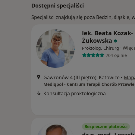
Dostępni specjaliści
Specjaliści znajdują się poza Będzin, śląskie
lek. Beata Kozak-
Żukowska
·
Więce
Proktolog, Chirurg
704 opinie
Gawronów 4 (III piętro), Katowice
•
Map
Konsultacja proktologiczna
Bezpieczne płatności
dr n. med. Leszek