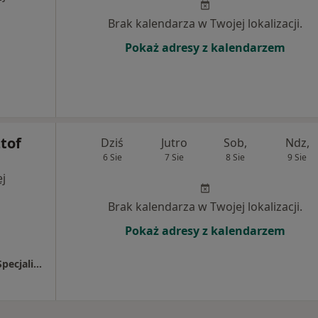
Brak kalendarza w Twojej lokalizacji.
Pokaż adresy z kalendarzem
ztof
Dziś
Jutro
Sob,
Ndz,
6 Sie
7 Sie
8 Sie
9 Sie
j
Brak kalendarza w Twojej lokalizacji.
Pokaż adresy z kalendarzem
Zagłębiowskie Centrum Onkologii - Szpital Specjalistyczny im. Sz. Starkiewicza w Dąbrowie Górniczej