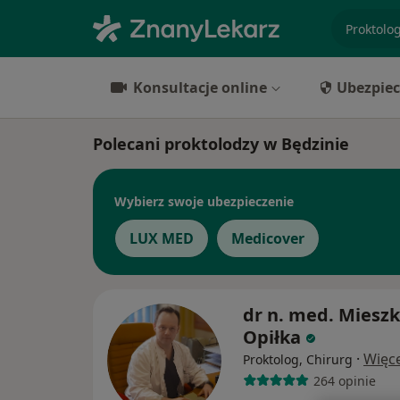
specjaliz
Konsultacje online
Ubezpiec
Polecani proktolodzy w Będzinie
Wybierz swoje ubezpieczenie
LUX MED
Medicover
dr n. med. Miesz
Opiłka
·
Więce
Proktolog, Chirurg
264 opinie