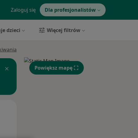
Zaloguj się
Dla profesjonalistów
je dzieci
Więcej filtrów
ukiwania
Powiększ mapę
Pon,
Wt,
Śr,
10 Sie
11 Sie
12 Sie