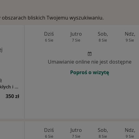
, w obszarach bliskich Twojemu wyszukiwaniu.
Dziś
Jutro
Sob,
Ndz,
6 Sie
7 Sie
8 Sie
9 Sie
j
Umawianie online nie jest dostępne
Poproś o wizytę
a
Mediqpol - Centrum Terapii Chorób Przewlekłych i Chirurgii Wielospecjalistycznej
350 zł
Dziś
Jutro
Sob,
Ndz,
6 Sie
7 Sie
8 Sie
9 Sie