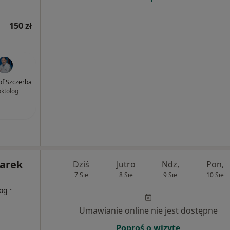
150 zł
of Szczerba
oktolog
Marek
Dziś
Jutro
Ndz,
Pon,
7 Sie
8 Sie
9 Sie
10 Sie
·
log
Umawianie online nie jest dostępne
Poproś o wizytę