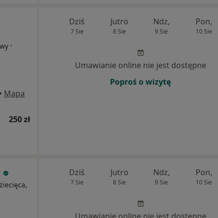
Dziś
Jutro
Ndz,
Pon,
7 Sie
8 Sie
9 Sie
10 Sie
·
owy
Umawianie online nie jest dostępne
Poproś o wizytę
•
Mapa
250 zł
a
Dziś
Jutro
Ndz,
Pon,
7 Sie
8 Sie
9 Sie
10 Sie
ziecięca,
Umawianie online nie jest dostępne