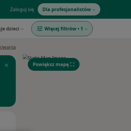
Zaloguj się
Dla profesjonalistów
je dzieci
Więcej filtrów
•
1
ukiwania
Powiększ mapę
Wt,
Śr,
Czw,
11 Sie
12 Sie
13 Sie