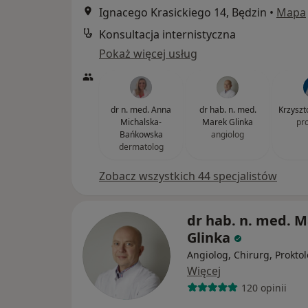
Ignacego Krasickiego 14, Będzin
•
Mapa
Konsultacja internistyczna
Pokaż więcej usług
dr n. med. Anna
dr hab. n. med.
Krzyszt
Michalska-
Marek Glinka
pr
Bańkowska
angiolog
dermatolog
Zobacz wszystkich 44 specjalistów
dr hab. n. med. 
Glinka
Angiolog, Chirurg, Prokto
Więcej
120 opinii