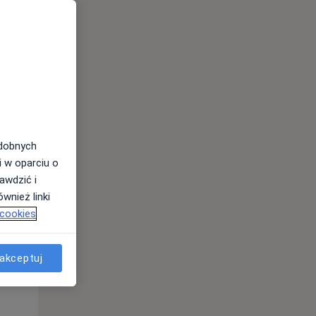
odobnych
i w oparciu o
awdzić i
wnież linki
 cookies
Wt,
Śr,
Czw,
11 Sie
12 Sie
13 Sie
akceptuj