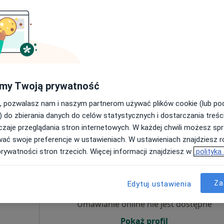
Umawianie online nie jest dostępne
Poproś o wizytę
my Twoją prywatność
Prywatny Gabinet Lekarski Chirurgii Ogólnej i Naczyniowej
, pozwalasz nam i naszym partnerom używać plików cookie (lub p
250 zł
) do zbierania danych do celów statystycznych i dostarczania treśc
zaje przeglądania stron internetowych. W każdej chwili możesz spr
wać swoje preferencje w ustawieniach. W ustawieniach znajdziesz ró
prywatności stron trzecich. Więcej informacji znajdziesz w
polityka
Dziś
Jutro
Ndz,
Pon,
7 Sie
8 Sie
9 Sie
10 Sie
IN
Za
Edytuj ustawienia
·
tyka
Umawianie online nie jest dostępne
Pokaż profil