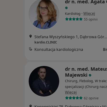
dr n. med. Agata 
·
Więcej
Kardiolog
55 opinii
Stefana Wyszyńskiego 1, Dąbrowa G
kardio.CLINIC
Konsultacja kardiologiczna
B
dr n. med. Mateu
Majewski
Chirurg, Flebolog, W trakc
specjalizacji (Chirurg nac
Więcej
62 opinie
Konopnickiej 78, Dąbrowa Górnicza
•
M