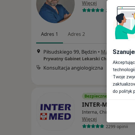
Więcej
277 opinii
Adres 1
Adres 2
Szanuje
Piłsudskiego 99, Będzin
•
Mapa
Akceptując
Konsultacja angiologiczna
technologii
Twoje zwyc
zaktualizo
do polityk 
Bezpieczne płatności
INTER-MED BĘDZ
Interna, Chirurgia, Okulis
Więcej
2299 opinii