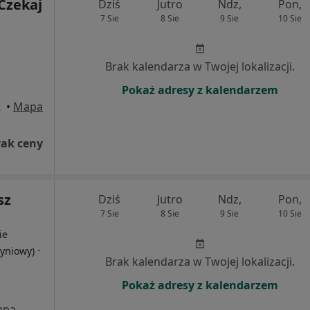
Czekaj
Dziś
Jutro
Ndz,
Pon,
7 Sie
8 Sie
9 Sie
10 Sie
Brak kalendarza w Twojej lokalizacji.
Pokaż adresy z kalendarzem
órnicza
•
Mapa
rak ceny
sz
Dziś
Jutro
Ndz,
Pon,
7 Sie
8 Sie
9 Sie
10 Sie
ie
·
zyniowy)
Brak kalendarza w Twojej lokalizacji.
Pokaż adresy z kalendarzem
apa