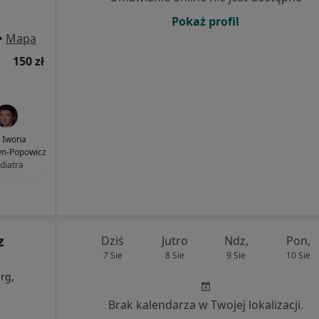
Pokaż profil
•
Mapa
150 zł
. Iwona
yn-Popowicz
diatra
z
Dziś
Jutro
Ndz,
Pon,
7 Sie
8 Sie
9 Sie
10 Sie
rg,
Brak kalendarza w Twojej lokalizacji.