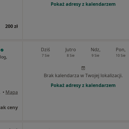
Pokaż adresy z kalendarzem
200 zł
Dziś
Jutro
Ndz,
Pon,
7 Sie
8 Sie
9 Sie
10 Sie
log,
Brak kalendarza w Twojej lokalizacji.
Pokaż adresy z kalendarzem
órnicza
•
Mapa
rak ceny