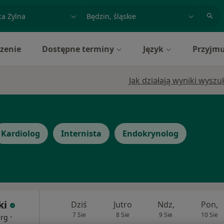
acja, badanie lub nazwisko
miasto lub dzielnica
zenie
Dostępne terminy
Język
Przyjmu
Jak działają wyniki wysz
Kardiolog
Internista
Endokrynolog
ki
Dziś
Jutro
Ndz,
Pon,
7 Sie
8 Sie
9 Sie
10 Sie
·
urg