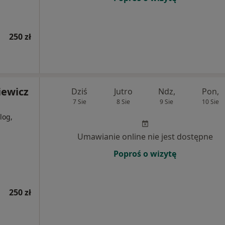
250 zł
iewicz
Dziś
Jutro
Ndz,
Pon,
7 Sie
8 Sie
9 Sie
10 Sie
log,
Umawianie online nie jest dostępne
Poproś o wizytę
250 zł