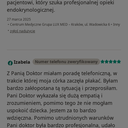
pacjentowi, który szuka profesjonalnej opieki
endokrynologicznej.
27 marca 2025
•
Centrum Medyczne Grupa LUX MED – Kraków, ul. Wadowicka 6
•
Inny
w opinii użytkownika Paulina
•
zgłoś nadużycie
Izabela
Numer telefonu zweryfikowany
I
Z Panią Doktor miałam poradę telefoniczną, w
trakcie której moja córka zaczęła płakać. Byłam
bardzo zakłopotana tą sytuacją i przeprosiłam.
Pani Doktor wykazała się dużą empatią i
zrozumieniem, pomimo tego że nie mogłam
uspokoić dziecka. Jestem za to bardzo
wdzięczna. Pomimo utrudnionych warunków
Pani doktor była bardzo profesjonalna, udało