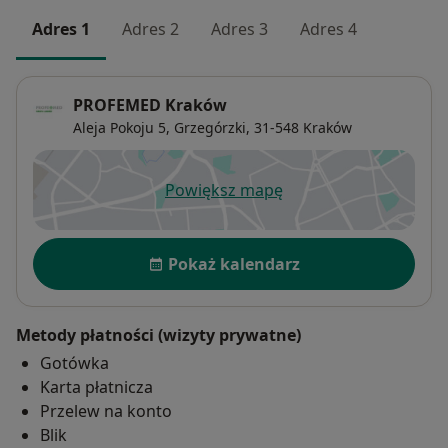
Adres 1
Adres 2
Adres 3
Adres 4
PROFEMED Kraków
Aleja Pokoju 5,
Grzegórzki
, 31-548
Kraków
Powiększ mapę
otwiera się w nowej karcie
Dostępność
Pokaż kalendarz
Metody płatności (wizyty prywatne)
Gotówka
Karta płatnicza
Przelew na konto
Blik