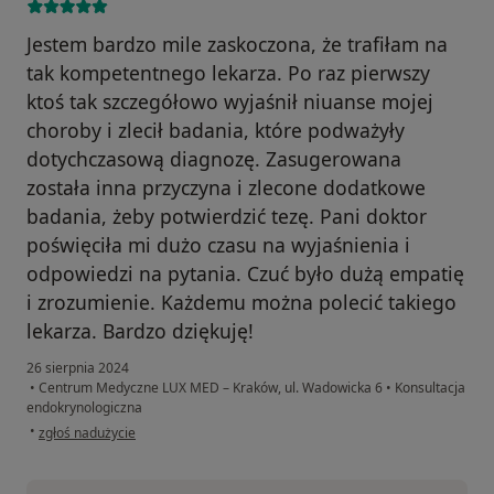
Jestem bardzo mile zaskoczona, że trafiłam na
tak kompetentnego lekarza. Po raz pierwszy
ktoś tak szczegółowo wyjaśnił niuanse mojej
choroby i zlecił badania, które podważyły
dotychczasową diagnozę. Zasugerowana
została inna przyczyna i zlecone dodatkowe
badania, żeby potwierdzić tezę. Pani doktor
poświęciła mi dużo czasu na wyjaśnienia i
odpowiedzi na pytania. Czuć było dużą empatię
i zrozumienie. Każdemu można polecić takiego
lekarza. Bardzo dziękuję!
26 sierpnia 2024
•
Centrum Medyczne LUX MED – Kraków, ul. Wadowicka 6
•
Konsultacja
endokrynologiczna
w opinii użytkownika Katarzyna M.
•
zgłoś nadużycie