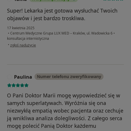
Super! Lekarka jest gotowa wysłuchać Twoich
objawów i jest bardzo troskliwa.
17 kwietnia 2025
•
Centrum Medyczne Grupa LUX MED – Kraków, ul. Wadowicka 6
•
konsultacja internistyczna
w opinii użytkownika Taina
•
zgłoś nadużycie
Paulina
Numer telefonu zweryfikowany
P
O Pani Doktor Marii mogę wypowiedzieć się w
samych superlatywach. Wyróżnia się ona
niezwykłą empatią wobec pacjenta oraz cechuje
ją wnikliwa analiza dolegliwości. Z całego serca
mogę polecić Panią Doktor każdemu