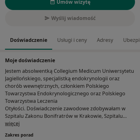
Umów wizytę
Wyślij wiadomość
Doświadczenie
Usługi i ceny
Adresy
Ubezpi
Moje doświadczenie
Jestem absolwentką Collegium Medicum Uniwersytetu
Jagiellońskiego, specjalistką endokrynologii oraz
chorób wewnętrznych, członkiem Polskiego
Towarzystwa Endokrynologicznego oraz Polskiego
Towarzystwa Leczenia
Otyłości. Doświadczenie zawodowe zdobywałam w
Szpitalu Zakonu Bonifratrów w Krakowie, Szpitalu
O mnie
Uniwersyteckim w Krakowie, Uniwersyteckim Centrum
więcej
Klinicznym im. K Gibińskiego w Katowicach.
Zakres porad