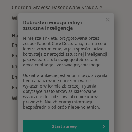
Choroba Gravesa-Basedowa w Krakowie
Więcej (15)
Dobrostan emocjonalny i
Więcej w kategorii: Najczęście leczone chorob
sztuczna inteligencja
Najpopularniejsze ubezpieczenia
Niniejsza ankieta, przygotowana przez
zespół Patient Care Doctoralia, ma na celu
Endokrynolodzy z Allianz w Krakowie
lepsze zrozumienie, w jaki sposób ludzie
korzystają z narzędzi sztucznej inteligencji
Endokrynolodzy z Signal Iduna w Krakowie
jako wsparcia dla swojego dobrostanu
emocjonalnego i zdrowia psychicznego.
Endokrynolodzy z JP MEDICA w Krakowie
Udział w ankiecie jest anonimowy, a wyniki
Endokrynolodzy z TU Zdrowie w Krakowie
będą analizowane i prezentowane
wyłącznie w formie zbiorczej. Pytania
Endokrynolodzy z Świat Zdrowia w Krakowie
dotyczące nastolatków są skierowane
wyłącznie do rodziców lub opiekunów
Więcej (6)
prawnych. Nie zbieramy informacji
Więcej w kategorii: Najpopularniejsze ubezpie
bezpośrednio od osób niepełnoletnich.
Start survey