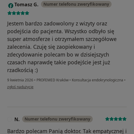
Tomasz G.
Numer telefonu zweryfikowany
T
Jestem bardzo zadowolony z wizyty oraz
podejścia do pacjenta. Wszystko odbyło się
super atmosferze i otrzymałem szczegółowe
zalecenia. Czuję się zaopiekowany i
zdecydowanie polecam bo w dzisiejszych
czasach naprawdę takie podejście jest już
rzadkością :)
9 kwietnia 2026
•
PROFEMED Kraków
•
Konsultacja endokrynologiczna
•
w opinii użytkownika Tomasz G.
zgłoś nadużycie
N.
Numer telefonu zweryfikowany
N
Bardzo polecam Panią doktor. Tak empatycznej i