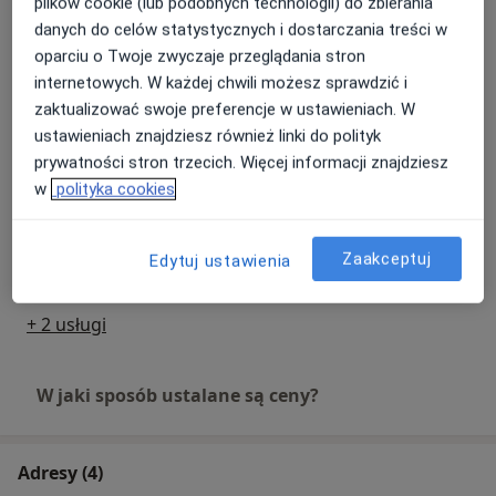
plików cookie (lub podobnych technologii) do zbierania
danych do celów statystycznych i dostarczania treści w
Konsultacja obesitologiczna
oparciu o Twoje zwyczaje przeglądania stron
(leczenie otyłości)
Umów wizytę
internetowych. W każdej chwili możesz sprawdzić i
Od 390 zł
Szczegóły
zaktualizować swoje preferencje w ustawieniach. W
ustawieniach znajdziesz również linki do polityk
USG tarczycy
prywatności stron trzecich. Więcej informacji znajdziesz
Umów wizytę
Od 250 zł
Szczegóły
w
polityka cookies
Konsultacja internistyczna
Zaakceptuj
Edytuj ustawienia
Od 239 zł
Szczegóły
+ 2 usługi
W jaki sposób ustalane są ceny?
Adresy (4)