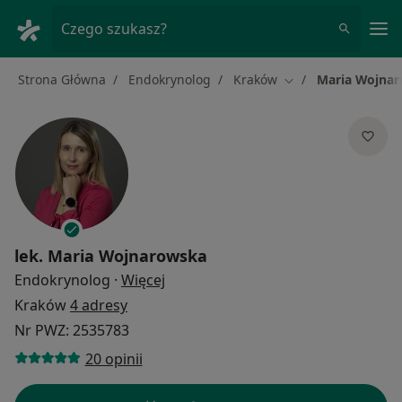
Me
Czego szukasz?
Strona Główna
Endokrynolog
Kraków
Maria Wojna
Zmień miasto
lek.
Maria Wojnarowska
O specjalizacjach
Endokrynolog
·
Więcej
Kraków
4 adresy
Nr PWZ: 2535783
20 opinii