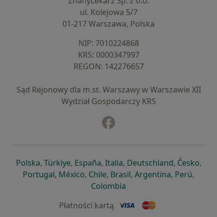
ZnanyLekarz Sp. z o.o.
ul. Kolejowa 5/7
01-217 Warszawa, Polska
NIP: ⁠7010224868
KRS: ⁠0000347997
REGON: ⁠142276657
Sąd Rejonowy dla m.st. Warszawy w Warszawie XII
Wydział Gospodarczy KRS
Facebook
otwiera się w nowej karcie
otwiera się w nowej karcie
otwiera się w nowej karcie
otwiera się w nowej karcie
otwiera się w nowej karci
otwiera się
otwi
Polska
,
Türkiye
,
España
,
Italia
,
Deutschland
,
Česko
,
otwiera się w nowej karcie
otwiera się w nowej karcie
otwiera się w nowej karcie
otwiera się w nowej kar
otwiera się 
otwier
Portugal
,
México
,
Chile
,
Brasil
,
Argentina
,
Perú
,
otwiera się w nowej karc
Colombia
Płatności kartą