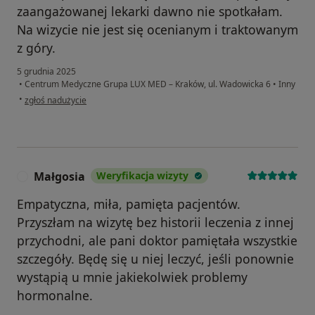
zaangażowanej lekarki dawno nie spotkałam.
Na wizycie nie jest się ocenianym i traktowanym
z góry.
5 grudnia 2025
•
Centrum Medyczne Grupa LUX MED – Kraków, ul. Wadowicka 6
•
Inny
w opinii użytkownika N.
•
zgłoś nadużycie
Małgosia
Weryfikacja wizyty
M
Empatyczna, miła, pamięta pacjentów.
Przyszłam na wizytę bez historii leczenia z innej
przychodni, ale pani doktor pamiętała wszystkie
szczegóły. Będę się u niej leczyć, jeśli ponownie
wystąpią u mnie jakiekolwiek problemy
hormonalne.