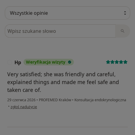
Szukaj w opiniach
Hp
Weryfikacja wizyty
H
Very satisfied; she was friendly and careful,
explained things and made me feel safe and
taken care of.
29 czerwca 2026
•
PROFEMED Kraków
•
Konsultacja endokrynologiczna
w opinii użytkownika Hp
•
zgłoś nadużycie