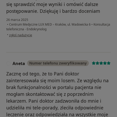
się sprawdzić moje wyniki i omówić dalsze
postępowanie. Dziękuję i bardzo doceniam
26 marca 2025
•
Centrum Medyczne LUX MED – Kraków, ul. Wadowicka 6
•
Konsultacja
telefoniczna - Endokrynolog
w opinii użytkownika Izabela
•
zgłoś nadużycie
Aneta
Numer telefonu zweryfikowany
A
Zacznę od tego, że to Pani doktor
zainteresowała się moim losem. Ze względu na
brak funkcjonalności w portalu pacjenta nie
mogłam skontaktować się z poprzednim
lekarzem. Pani doktor zadzwoniła do mnie i
udzieliła mi tele-porady, zleciła odpowiednie
leczenie oraz odpowiedziała na wszystkie moje