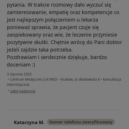
pytania. W trakcie rozmowy dało wyczuć się
zainteresowanie, empatię oraz kompetencje co
jest najlepszym połączeniem u lekarza
ponieważ sprawia, że pacjent czuje się
zaopiekowany oraz wie, że leczenie przyniesie
pozytywne skutki. Chętnie wrócę do Pani doktor
jeżeli zajdzie taka potrzeba.
Pozdrawiam i serdecznie dziękuje, bardzo
doceniam :)
3 stycznia 2025
•
Centrum Medyczne LUX MED – Kraków, ul. Wadowicka 6
•
konsultacja
internistyczna
w opinii użytkownika Aneta
•
zgłoś nadużycie
Katarzyna M.
Numer telefonu zweryfikowany
K