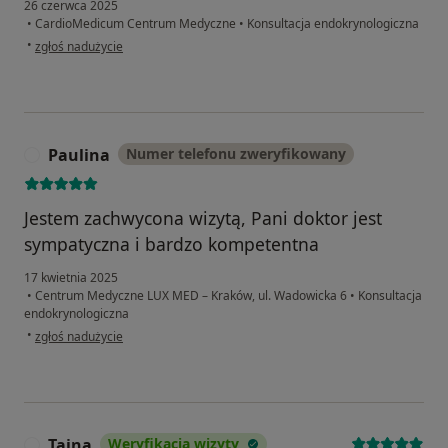
26 czerwca 2025
•
CardioMedicum Centrum Medyczne
•
Konsultacja endokrynologiczna
w opinii użytkownika Małgosia
•
zgłoś nadużycie
Paulina
Numer telefonu zweryfikowany
P
Jestem zachwycona wizytą, Pani doktor jest
sympatyczna i bardzo kompetentna
17 kwietnia 2025
•
Centrum Medyczne LUX MED – Kraków, ul. Wadowicka 6
•
Konsultacja
endokrynologiczna
w opinii użytkownika Paulina
•
zgłoś nadużycie
Taina
Weryfikacja wizyty
T