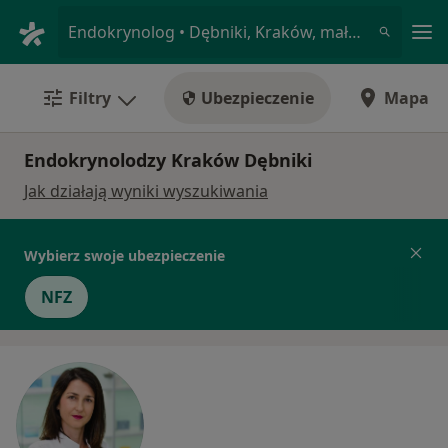
Me
Endokrynolog • Dębniki, Kraków, małopolskie
Filtry
Ubezpieczenie
Mapa
Endokrynolodzy Kraków Dębniki
Jak działają wyniki wyszukiwania
Wybierz swoje ubezpieczenie
NFZ