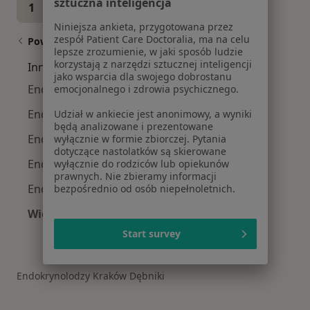
sztuczna inteligencja
1
2
Niniejsza ankieta, przygotowana przez
zespół Patient Care Doctoralia, ma na celu
Powiązane wyszukiwania
lepsze zrozumienie, w jaki sposób ludzie
korzystają z narzędzi sztucznej inteligencji
Inne dzielnice w Krakowie
jako wsparcia dla swojego dobrostanu
Endokrynolodzy Grzegórzki
emocjonalnego i zdrowia psychicznego.
Endokrynolodzy Podgórze
Udział w ankiecie jest anonimowy, a wyniki
będą analizowane i prezentowane
Endokrynolodzy Prądnik Biały
wyłącznie w formie zbiorczej. Pytania
dotyczące nastolatków są skierowane
Endokrynolodzy Stare Miasto
wyłącznie do rodziców lub opiekunów
prawnych. Nie zbieramy informacji
Endokrynolodzy Prądnik Czerwony
bezpośrednio od osób niepełnoletnich.
Więcej (12)
Więcej w kategorii: Inne dzielnice w Krakowie
Start survey
Endokrynolodzy Kraków Dębniki