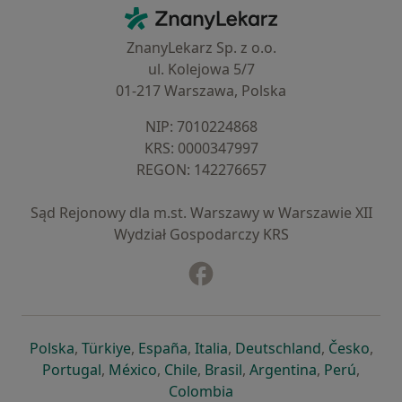
Kontakt
ZnanyLekarz - Strona główna
ZnanyLekarz Sp. z o.o.
ul. Kolejowa 5/7
01-217 Warszawa, Polska
NIP: ⁠7010224868
KRS: ⁠0000347997
REGON: ⁠142276657
Sąd Rejonowy dla m.st. Warszawy w Warszawie XII
Wydział Gospodarczy KRS
Facebook
otwiera się w nowej karcie
otwiera się w nowej karcie
otwiera się w nowej karcie
otwiera się w nowej karcie
otwiera się w nowej karci
otwiera się
otwi
Polska
,
Türkiye
,
España
,
Italia
,
Deutschland
,
Česko
,
otwiera się w nowej karcie
otwiera się w nowej karcie
otwiera się w nowej karcie
otwiera się w nowej kar
otwiera się 
otwier
Portugal
,
México
,
Chile
,
Brasil
,
Argentina
,
Perú
,
otwiera się w nowej karc
Colombia