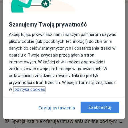
Szanujemy Twoją prywatność
Akceptując, pozwalasz nam i naszym partnerom używać
plików cookie (lub podobnych technologii) do zbierania
danych do celów statystycznych i dostarczania treści w
lek. Anna Batko
oparciu o Twoje zwyczaje przeglądania stron
·
Więcej
Endokrynolog, Androlog, Internista
internetowych. W każdej chwili możesz sprawdzić i
71 opinii
zaktualizować swoje preferencje w ustawieniach. W
ustawieniach znajdziesz również linki do polityk
Adres 1
Adres 2
Adres 3
Online
prywatności stron trzecich. Więcej informacji znajdziesz
w
polityka cookies
Zawiła 61a, Kraków
•
Mapa
APRIORI Centrum Zdrowia - gabinety medyczne
Zaakceptuj
Edytuj ustawienia
Konsultacja endokrynologiczna
250 zł
Specjalista nie oferuje umawiania online pod tym adresem.