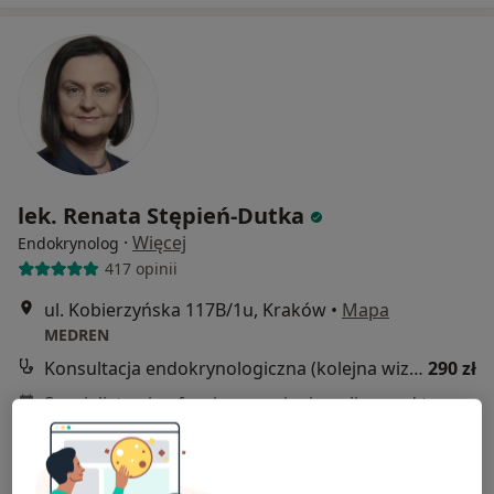
lek. Renata Stępień-Dutka
·
Więcej
Endokrynolog
417 opinii
ul. Kobierzyńska 117B/1u, Kraków
•
Mapa
MEDREN
Konsultacja endokrynologiczna (kolejna wizyta)
290 zł
Specjalista nie oferuje umawiania online pod tym adresem.
Poproś o wizytę