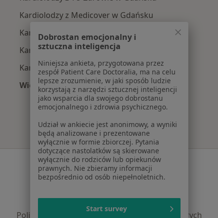
Kardiolodzy z Medicover w Gdańsku
Kardiolodzy z Allianz w Gdańsku
Dobrostan emocjonalny i
sztuczna inteligencja
Kardiolodzy z Signal Iduna w Gdańsku
Niniejsza ankieta, przygotowana przez
Kardiolodzy z JP MEDICA w Gdańsku
zespół Patient Care Doctoralia, ma na celu
lepsze zrozumienie, w jaki sposób ludzie
Więcej (5)
korzystają z narzędzi sztucznej inteligencji
Więcej w kategorii: Najpopularniejsze ubezpie
jako wsparcia dla swojego dobrostanu
emocjonalnego i zdrowia psychicznego.
Udział w ankiecie jest anonimowy, a wyniki
będą analizowane i prezentowane
wyłącznie w formie zbiorczej. Pytania
dotyczące nastolatków są skierowane
wyłącznie do rodziców lub opiekunów
Serwis
prawnych. Nie zbieramy informacji
bezpośrednio od osób niepełnoletnich.
Regulamin
Polityka prywatności pacjentów
Polityka prywatności profesjonalistów
Start survey
Polityka prywatności dla profesjonalistów, których