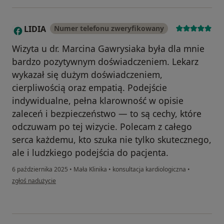
LIDIA
Numer telefonu zweryfikowany
L
Wizyta u dr. Marcina Gawrysiaka była dla mnie
bardzo pozytywnym doświadczeniem. Lekarz
wykazał się dużym doświadczeniem,
cierpliwością oraz empatią. Podejście
indywidualne, pełna klarowność w opisie
zaleceń i bezpieczeństwo — to są cechy, które
odczuwam po tej wizycie. Polecam z całego
serca każdemu, kto szuka nie tylko skutecznego,
ale i ludzkiego podejścia do pacjenta.
6 października 2025
•
Mała Klinika
•
konsultacja kardiologiczna
•
w opinii użytkownika LIDIA
zgłoś nadużycie