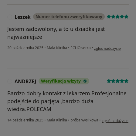
Leszek
Numer telefonu zweryfikowany
L
Jestem zadowolony, a to u dziadka jest
najwazniejsze
w opinii użytkownika Les
20 października 2025
•
Mała Klinika
•
ECHO serca
•
zgłoś nadużycie
ANDRZEJ
Weryfikacja wizyty
A
Bardzo dobry kontakt z lekarzem.Profesjonalne
podejście do pacjęta ,bardzo duża
wiedza.POLECAM
w opinii użytkownik
14 października 2025
•
Mała Klinika
•
próba wysiłkowa
•
zgłoś nadużycie