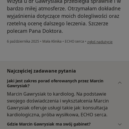
Wizyta u dr Gawrysiaka przebiegła sprawnie i w
bardzo miłej atmosferze. Otrzymałam dokładne
wyjaśnienia dotyczące moich dolegliwości oraz
rzetelną ocenę dalszego leczenia. Szczerze
polecam Pana Doktora.
w opinii użytkownika Mart
6 października 2025
•
Mała Klinika
•
ECHO serca
•
zgłoś nadużycie
Najczęściej zadawane pytania
Jaki jest zakres porad oferowanych przez Marcin
Gawrysiak?
Marcin Gawrysiak to kardiolog. Na podstawie
swojego doświadczenia i wykształcenia Marcin
Gawrysiak oferuje usługi takie jak: konsultacja
kardiologiczna, próba wysiłkowa, ECHO serca.
Gdzie Marcin Gawrysiak ma swój gabinet?