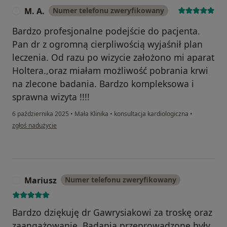
M. A.
Numer telefonu zweryfikowany
M
Bardzo profesjonalne podejście do pacjenta.
Pan dr z ogromną cierpliwością wyjaśnił plan
leczenia. Od razu po wizycie założono mi aparat
Holtera.,oraz miałam możliwość pobrania krwi
na zlecone badania. Bardzo kompleksowa i
sprawna wizyta !!!!
6 października 2025
•
Mała Klinika
•
konsultacja kardiologiczna
•
w opinii użytkownika M. A.
zgłoś nadużycie
Mariusz
Numer telefonu zweryfikowany
M
Bardzo dziękuję dr Gawrysiakowi za troskę oraz
zaangażowanie. Badania przeprowadzone były