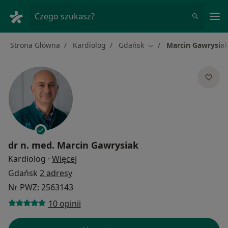
Me
Czego szukasz?
Strona Główna
Kardiolog
Gdańsk
Marcin Gawrysia
Zmień miasto
dr n. med.
Marcin Gawrysiak
O specjalizacjach
Kardiolog
·
Więcej
Gdańsk
2 adresy
Nr PWZ: 2563143
10 opinii