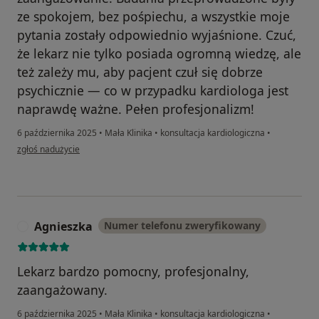
ze spokojem, bez pośpiechu, a wszystkie moje
pytania zostały odpowiednio wyjaśnione. Czuć,
że lekarz nie tylko posiada ogromną wiedzę, ale
też zależy mu, aby pacjent czuł się dobrze
psychicznie — co w przypadku kardiologa jest
naprawdę ważne. Pełen profesjonalizm!
6 października 2025
•
Mała Klinika
•
konsultacja kardiologiczna
•
w opinii użytkownika Mariusz
zgłoś nadużycie
Agnieszka
Numer telefonu zweryfikowany
A
Lekarz bardzo pomocny, profesjonalny,
zaangażowany.
6 października 2025
•
Mała Klinika
•
konsultacja kardiologiczna
•