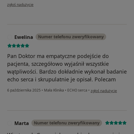
w opinii użytkownika Agnieszka
zgłoś nadużycie
Ewelina
Numer telefonu zweryfikowany
E
Pan Doktor ma empatyczne podejście do
pacjenta, szczegółowo wyjaśnił wszystkie
wątpliwości. Bardzo dokładnie wykonał badanie
echo serca i skrupulatnie je opisał. Polecam
w opinii użytkownika Ewel
6 października 2025
•
Mała Klinika
•
ECHO serca
•
zgłoś nadużycie
Marta
Numer telefonu zweryfikowany
M