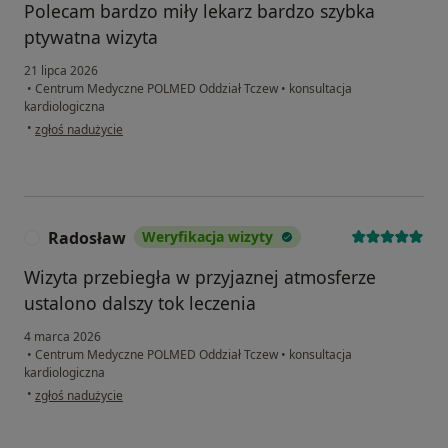
Polecam bardzo miły lekarz bardzo szybka
ptywatna wizyta
21 lipca 2026
•
Centrum Medyczne POLMED Oddział Tczew
•
konsultacja
kardiologiczna
w opinii użytkownika Renata
•
zgłoś nadużycie
Radosław
Weryfikacja wizyty
R
Wizyta przebiegła w przyjaznej atmosferze
ustalono dalszy tok leczenia
4 marca 2026
•
Centrum Medyczne POLMED Oddział Tczew
•
konsultacja
kardiologiczna
w opinii użytkownika Radosław
•
zgłoś nadużycie