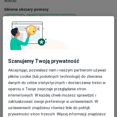
Główne obszary pomocy
Arytmia
Ból w klatce piersiowej
Choroba niedokrwienna serca
Choroba wieńcowa
a11y_sr_more_diseases
Choroby serca
+8
Pacjenci których przyjmuję
Dorośli (Tylko pod niektórymi adresami)
Szanujemy Twoją prywatność
Rodzaje konsultacji
Stacjonarne
Zobacz lokalizacje (2)
Akceptując, pozwalasz nam i naszym partnerom używać
plików cookie (lub podobnych technologii) do zbierania
Zdjęcia i filmy
danych do celów statystycznych i dostarczania treści w
oparciu o Twoje zwyczaje przeglądania stron
internetowych. W każdej chwili możesz sprawdzić i
zaktualizować swoje preferencje w ustawieniach. W
ustawieniach znajdziesz również linki do polityk
prywatności stron trzecich. Więcej informacji znajdziesz