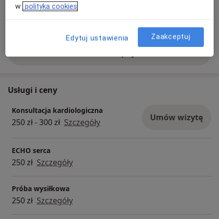
w
polityka cookies
Zobacz galerię (4)
Zaakceptuj
Edytuj ustawienia
Pokaż więcej
o doświadczeniu
Usługi i ceny
Konsultacja kardiologiczna
Umów wizytę
250 zł - 300 zł
Szczegóły
ECHO serca
250 zł
Szczegóły
Próba wysiłkowa
250 zł
Szczegóły