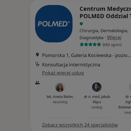
Centrum Medycz
POLMED Oddział 
Chirurgia, Dermatologia,
·
Więcej
Diagnostyka
849 opinii
Pomorska 1, Galeria Kociewska - poziom 2, T
Konsultacja internistyczna
Pokaż więcej usług
lek. Aneta Bielec
dr n. med. Jakub
dr 
neurolog
Kłącz
Agn
urolog
Bielewi
reu
Zobacz wszystkich 24 specjalistów