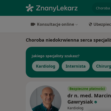
specjaliz
Konsultacje online
Ubezpiec
Choroba niedokrwienna serca specjali
Jakiego specjalisty szukasz?
Kardiolog
Internista
Chirur
Bezpieczne płatności
dr n. med. Marcin
Gawrysiak
Kardiolog