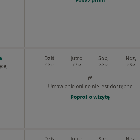
Pokaż profil
Dziś
Jutro
Sob,
Ndz,
6 Sie
7 Sie
8 Sie
9 Sie
cej
Umawianie online nie jest dostępne
Poproś o wizytę
Dziś
Jutro
Sob,
Ndz,