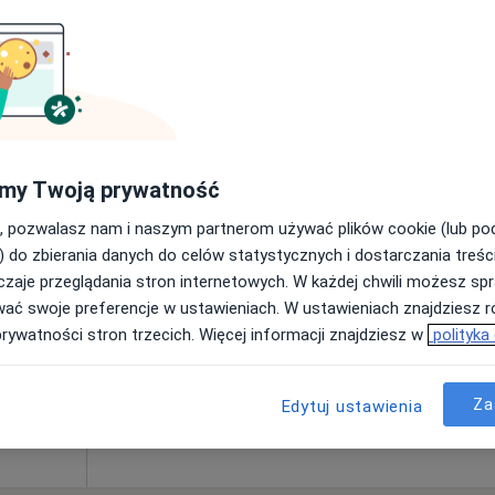
Poproś o wizytę
czew
•
Mapa
300 zł
my Twoją prywatność
, pozwalasz nam i naszym partnerom używać plików cookie (lub p
Dziś
Jutro
Sob,
Ndz,
) do zbierania danych do celów statystycznych i dostarczania treśc
6 Sie
7 Sie
8 Sie
9 Sie
zaje przeglądania stron internetowych. W każdej chwili możesz spr
wać swoje preferencje w ustawieniach. W ustawieniach znajdziesz ró
prywatności stron trzecich. Więcej informacji znajdziesz w
polityka
Umawianie online nie jest dostępne
Pokaż profil
czew, Tczew
•
Mapa
Za
Edytuj ustawienia