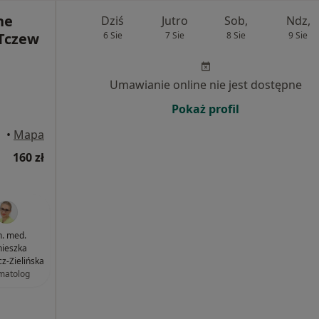
ne
Dziś
Jutro
Sob,
Ndz,
Tczew
6 Sie
7 Sie
8 Sie
9 Sie
Umawianie online nie jest dostępne
Pokaż profil
czew
•
Mapa
160 zł
n. med.
ieszka
cz-Zielińska
matolog