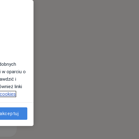
odobnych
Pon,
Wt,
Śr,
i w oparciu o
10 Sie
11 Sie
12 Sie
awdzić i
wnież linki
 cookies
akceptuj