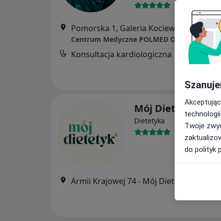
10 opinii
Pomorska 1, Galeria Kociewska - poziom 2, T
Centrum Medyczne POLMED Oddział Tczew
Konsultacja kardiologiczna
Szanuje
Akceptując
Mój Dietetyk
technologii
Dietetyka
Twoje zwyc
1018 opinii
zaktualizo
do polityk 
Armii Krajowej 74 - Mój Dietetyk T