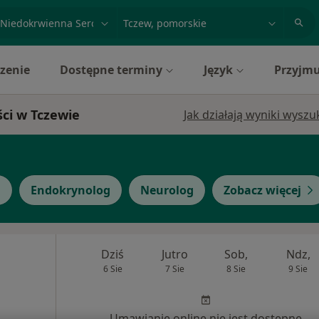
acja, badanie lub nazwisko
miasto lub dzielnica
zenie
Dostępne terminy
Język
Przyjmu
ści w Tczewie
Jak działają wyniki wysz
g
Endokrynolog
Neurolog
Zobacz więcej
Dziś
Jutro
Sob,
Ndz,
6 Sie
7 Sie
8 Sie
9 Sie
Umawianie online nie jest dostępne