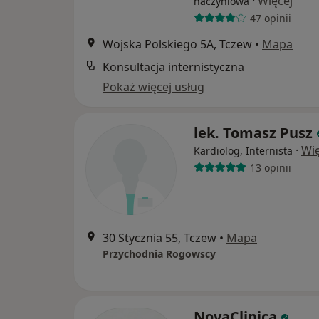
·
Więcej
naczyniowa
47 opinii
Wojska Polskiego 5A, Tczew
•
Mapa
Konsultacja internistyczna
Pokaż więcej usług
lek. Tomasz Pusz
·
Wię
Kardiolog, Internista
13 opinii
30 Stycznia 55, Tczew
•
Mapa
Przychodnia Rogowscy
NovaClinica