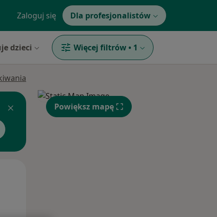
Zaloguj się
Dla profesjonalistów
je dzieci
Więcej filtrów
•
1
ukiwania
Powiększ mapę
Pon,
Wt,
Śr,
10 Sie
11 Sie
12 Sie