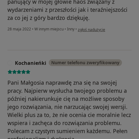
panujący w mojej głowie haos związany z
wydarzeniami z przeszłości jak i teraźniejszości
za co jej z góry bardzo dziękuję.
w opinii użytkownika Maciej
28 maja 2022
•
W innym miejscu
•
Inny
•
zgłoś nadużycie
Kochanieńki
Numer telefonu zweryfikowany
K
Pani Małgosia naprawdę zna się na swojej
pracy. Najpierw wysłucha twojego problemu a
później nakierunkuje cię na możliwe sposoby
jego rozwiązania, nie narzucając swojej wersji.
Wielki plus za to, że nie ocenia cie moralnie lecz
wspiera i zachęca do rozwiązania problemu.
Polecam z czystym sumieniem każdemu. Pełen