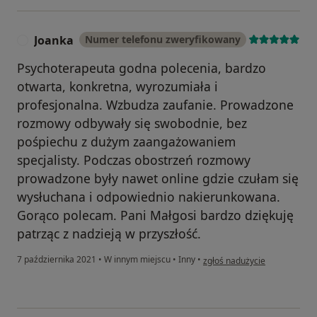
Joanka
Numer telefonu zweryfikowany
J
Psychoterapeuta godna polecenia, bardzo
otwarta, konkretna, wyrozumiała i
profesjonalna. Wzbudza zaufanie. Prowadzone
rozmowy odbywały się swobodnie, bez
pośpiechu z dużym zaangażowaniem
specjalisty. Podczas obostrzeń rozmowy
prowadzone były nawet online gdzie czułam się
wysłuchana i odpowiednio nakierunkowana.
Gorąco polecam. Pani Małgosi bardzo dziękuję
patrząc z nadzieją w przyszłość.
w opinii użytkownika Joanka
7 października 2021
•
W innym miejscu
•
Inny
•
zgłoś nadużycie