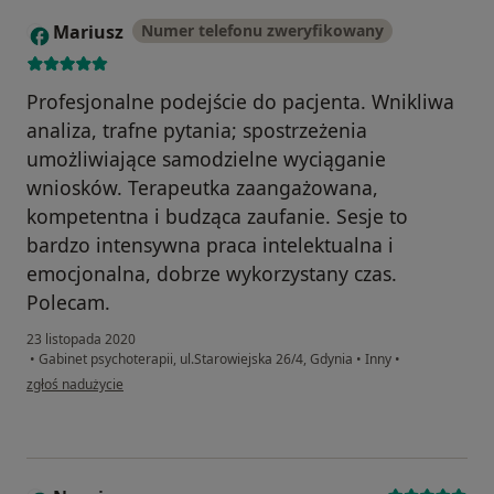
Mariusz
Numer telefonu zweryfikowany
M
Profesjonalne podejście do pacjenta. Wnikliwa
analiza, trafne pytania; spostrzeżenia
umożliwiające samodzielne wyciąganie
wniosków. Terapeutka zaangażowana,
kompetentna i budząca zaufanie. Sesje to
bardzo intensywna praca intelektualna i
emocjonalna, dobrze wykorzystany czas.
Polecam.
23 listopada 2020
•
Gabinet psychoterapii, ul.Starowiejska 26/4, Gdynia
•
Inny
•
w opinii użytkownika Mariusz
zgłoś nadużycie