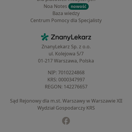
Noa Notes
nowość
Baza wiedzy
Centrum Pomocy dla Specjalisty
Kontakt
ZnanyLekarz - Strona główna
ZnanyLekarz Sp. z o.o.
ul. Kolejowa 5/7
01-217 Warszawa, Polska
NIP: ⁠7010224868
KRS: ⁠0000347997
REGON: ⁠142276657
Sąd Rejonowy dla m.st. Warszawy w Warszawie XII
Wydział Gospodarczy KRS
Facebook
otwiera się w nowej karcie