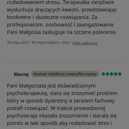
rozładowaniem stresu. Terapeutka cierpliwie
wysłuchuje dręczących kwestii, przedstawiając
konkretne i skuteczne rozwiązania. Za
profesjonalizm, osobowość i zaangażowanie
Pani Małgosia zasługuje na szczere polecenie.
w opinii użytkownika Małgosia R.
30 maja 2022
•
W innym miejscu
•
Inny
•
zgłoś nadużycie
Maciej
Numer telefonu zweryfikowany
M
Pani Małgorzata jest doświadczonym
psychoterapeutą, stara się zrozumieć problem
który w sposób dyskretny a zarazem fachowy
potrafi rozwiązać. W trakcie prowadzonej
psychoterapi okazała zrozumienie i starała się
pomóc w taki sposób aby rozładować stres i