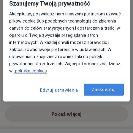
Szanujemy Twoją prywatność
Adres 1
Adres 2
Akceptując, pozwalasz nam i naszym partnerom używać
plików cookie (lub podobnych technologii) do zbierania
Gabinet psychoterapii, ul.Starowiejska
danych do celów statystycznych i dostarczania treści w
26/4, Gdynia
oparciu o Twoje zwyczaje przeglądania stron
ul. Starowiejska 26/4,
81-353
Gdynia
internetowych. W każdej chwili możesz sprawdzić i
zaktualizować swoje preferencje w ustawieniach. W
ustawieniach znajdziesz również linki do polityk
Powiększ mapę
otwiera się w nowej karcie
prywatności stron trzecich. Więcej informacji znajdziesz
w
polityka cookies
Dostępność
W tym gabinecie nie można umawiać wizyt przez
internet
Zaakceptuj
Edytuj ustawienia
Co mam zrobić w tej sytuacji?
Pokaż więcej
o adresie