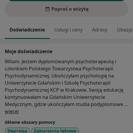
Poproś o wizytę
Doświadczenie
Usługi i ceny
Adresy
Ubezpi
Moje doświadczenie
Witam. Jestem dyplomowanym psychoterapeutą i
członkiem Polskiego Towarzystwa Psychoterapii
Psychodynamicznej. Ukończyłam psychologię na
Uniwersytecie Gdańskim i Szkołę Psychoterapii
Psychodynamicznej KCP w Krakowie. Swoją edukację
kontynuowałam na Gdańskim Uniwersytecie
Medycznym, gdzie ukończyłam studia podyplomowe z
O mnie
zakresu psychologii klinicznej. Pracuję z młodzieżą i
więcej
osobami dorosłymi od 2002 roku. Pomagam osobom
Główne obszary pomocy
cierpiącym z powodu depresji, zaburzeń lękowych,
Depresja
Zaburzenia lękowe
żałoby, przeżywającym kryzys lub pragnącym coś