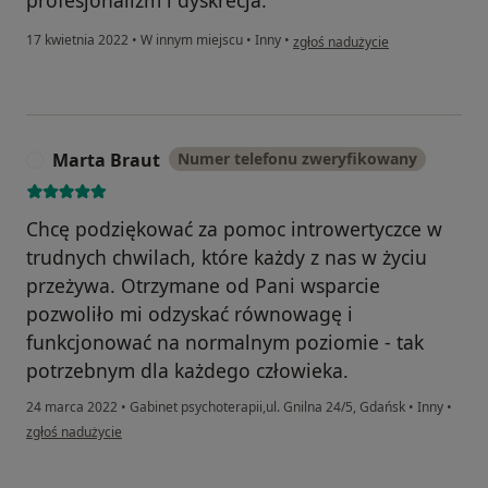
profesjonalizm i dyskrecja.
w opinii użytkownika Kochanieńk
17 kwietnia 2022
•
W innym miejscu
•
Inny
•
zgłoś nadużycie
Marta Braut
Numer telefonu zweryfikowany
M
Chcę podziękować za pomoc introwertyczce w
trudnych chwilach, które każdy z nas w życiu
przeżywa. Otrzymane od Pani wsparcie
pozwoliło mi odzyskać równowagę i
funkcjonować na normalnym poziomie - tak
potrzebnym dla każdego człowieka.
24 marca 2022
•
Gabinet psychoterapii,ul. Gnilna 24/5, Gdańsk
•
Inny
•
w opinii użytkownika Marta Braut
zgłoś nadużycie