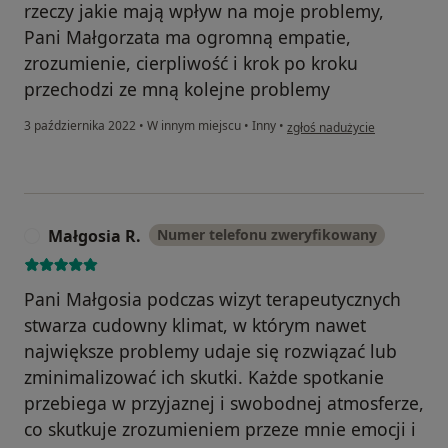
rzeczy jakie mają wpływ na moje problemy,
Pani Małgorzata ma ogromną empatie,
zrozumienie, cierpliwość i krok po kroku
przechodzi ze mną kolejne problemy
w opinii użytkownika Andrew
3 października 2022
•
W innym miejscu
•
Inny
•
zgłoś nadużycie
Małgosia R.
Numer telefonu zweryfikowany
M
Pani Małgosia podczas wizyt terapeutycznych
stwarza cudowny klimat, w którym nawet
największe problemy udaje się rozwiązać lub
zminimalizować ich skutki. Każde spotkanie
przebiega w przyjaznej i swobodnej atmosferze,
co skutkuje zrozumieniem przeze mnie emocji i