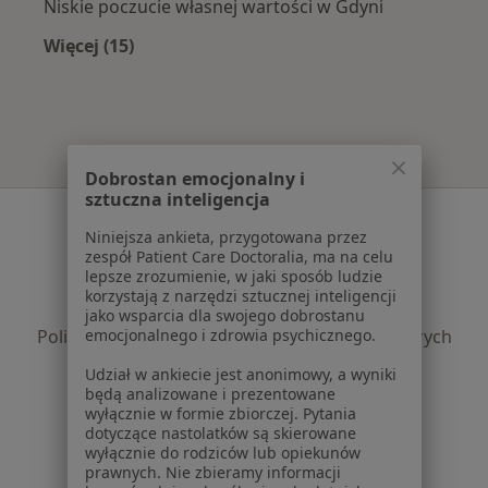
Niskie poczucie własnej wartości w Gdyni
Więcej (15)
Więcej w kategorii: Najczęście leczone chorob
Dobrostan emocjonalny i
sztuczna inteligencja
Serwis
Niniejsza ankieta, przygotowana przez
Regulamin
zespół Patient Care Doctoralia, ma na celu
lepsze zrozumienie, w jaki sposób ludzie
Polityka prywatności pacjentów
korzystają z narzędzi sztucznej inteligencji
Polityka prywatności profesjonalistów
jako wsparcia dla swojego dobrostanu
Polityka prywatności dla profesjonalistów, których
emocjonalnego i zdrowia psychicznego.
dane pozyskaliśmy samodzielnie
Udział w ankiecie jest anonimowy, a wyniki
Polityka cookies
będą analizowane i prezentowane
Jak działają wyniki wyszukiwania
wyłącznie w formie zbiorczej. Pytania
dotyczące nastolatków są skierowane
Dostępność
wyłącznie do rodziców lub opiekunów
O nas
prawnych. Nie zbieramy informacji