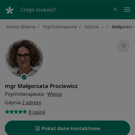
Me
Czego szukasz?
Strona Główna
Psychoterapeuta
Gdynia
Małgorzata
Zmień miasto
mgr
Małgorzata Prociewicz
O specjalizacjach
Psychoterapeuta
·
Więcej
Gdynia
2 adresy
8 opinii
Pokaż dane kontaktowe