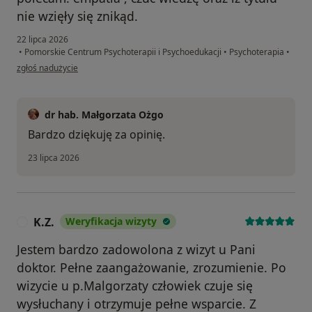
nie wzięły się znikąd.
22 lipca 2026
•
Pomorskie Centrum Psychoterapii i Psychoedukacji
•
Psychoterapia
•
w opinii użytkownika wiktor
zgłoś nadużycie
dr hab. Małgorzata Ożgo
Bardzo dziękuję za opinię.
23 lipca 2026
K.Z.
Weryfikacja wizyty
K
Jestem bardzo zadowolona z wizyt u Pani
doktor. Pełne zaangażowanie, zrozumienie. Po
wizycie u p.Malgorzaty człowiek czuje się
wysłuchany i otrzymuje pełne wsparcie. Z