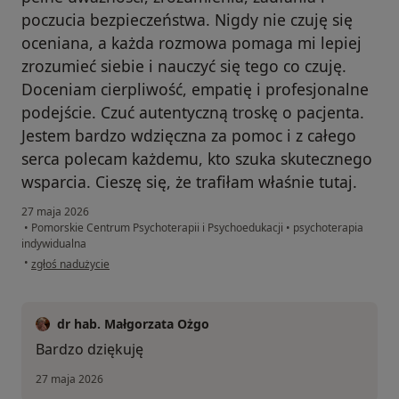
poczucia bezpieczeństwa. Nigdy nie czuję się
oceniana, a każda rozmowa pomaga mi lepiej
zrozumieć siebie i nauczyć się tego co czuję.
Doceniam cierpliwość, empatię i profesjonalne
podejście. Czuć autentyczną troskę o pacjenta.
Jestem bardzo wdzięczna za pomoc i z całego
serca polecam każdemu, kto szuka skutecznego
wsparcia. Cieszę się, że trafiłam właśnie tutaj.
27 maja 2026
•
Pomorskie Centrum Psychoterapii i Psychoedukacji
•
psychoterapia
indywidualna
w opinii użytkownika DW
•
zgłoś nadużycie
dr hab. Małgorzata Ożgo
Bardzo dziękuję
27 maja 2026