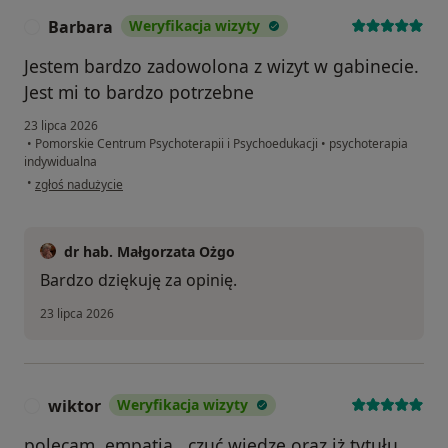
Barbara
Weryfikacja wizyty
B
Jestem bardzo zadowolona z wizyt w gabinecie.
Jest mi to bardzo potrzebne
23 lipca 2026
•
Pomorskie Centrum Psychoterapii i Psychoedukacji
•
psychoterapia
indywidualna
w opinii użytkownika Barbara
•
zgłoś nadużycie
dr hab. Małgorzata Ożgo
Bardzo dziękuję za opinię.
23 lipca 2026
wiktor
Weryfikacja wizyty
W
polecam. empatia , czuć wiedzę oraz iż tytułu