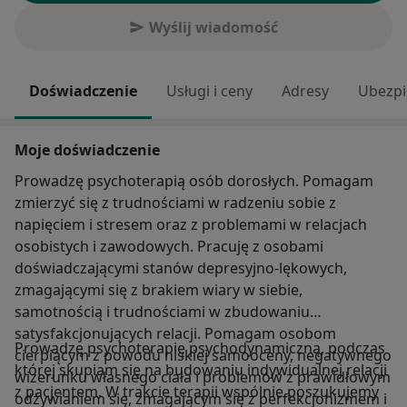
Wyślij wiadomość
Doświadczenie
Usługi i ceny
Adresy
Ubezpi
Moje doświadczenie
Prowadzę psychoterapią osób dorosłych. Pomagam
zmierzyć się z trudnościami w radzeniu sobie z
napięciem i stresem oraz z problemami w relacjach
osobistych i zawodowych. Pracuję z osobami
doświadczającymi stanów depresyjno-lękowych,
zmagającymi się z brakiem wiary w siebie,
samotnością i trudnościami w zbudowaniu
satysfakcjonujących relacji. Pomagam osobom
Prowadzę psychoterapię psychodynamiczną, podczas
cierpiącym z powodu niskiej samooceny, negatywnego
której skupiam się na budowaniu indywidualnej relacji
wizerunku własnego ciała i problemów z prawidłowym
z pacjentem. W trakcie terapii wspólnie poszukujemy
odżywianiem się, zmagającym się z perfekcjonizmem i