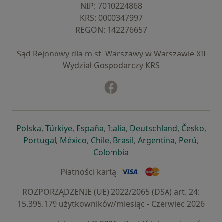
NIP: ⁠7010224868
KRS: ⁠0000347997
REGON: ⁠142276657
Sąd Rejonowy dla m.st. Warszawy w Warszawie XII
Wydział Gospodarczy KRS
Facebook
otwiera się w nowej karcie
otwiera się w nowej karcie
otwiera się w nowej karcie
otwiera się w nowej karcie
otwiera się w nowej karci
otwiera się
otwi
Polska
,
Türkiye
,
España
,
Italia
,
Deutschland
,
Česko
,
otwiera się w nowej karcie
otwiera się w nowej karcie
otwiera się w nowej karcie
otwiera się w nowej kar
otwiera się 
otwier
Portugal
,
México
,
Chile
,
Brasil
,
Argentina
,
Perú
,
otwiera się w nowej karc
Colombia
Płatności kartą
ROZPORZĄDZENIE (UE) 2022/2065 (DSA) art. 24:
15.395.179 użytkowników/miesiąc - Czerwiec 2026