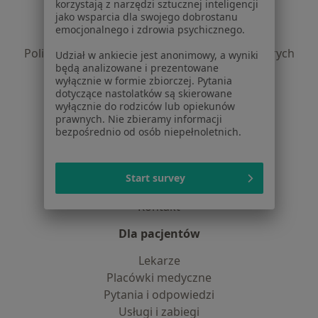
Regulamin
korzystają z narzędzi sztucznej inteligencji
jako wsparcia dla swojego dobrostanu
Polityka prywatności pacjentów
emocjonalnego i zdrowia psychicznego.
Polityka prywatności profesjonalistów
Polityka prywatności dla profesjonalistów, których
Udział w ankiecie jest anonimowy, a wyniki
będą analizowane i prezentowane
dane pozyskaliśmy samodzielnie
wyłącznie w formie zbiorczej. Pytania
Polityka cookies
dotyczące nastolatków są skierowane
Jak działają wyniki wyszukiwania
wyłącznie do rodziców lub opiekunów
prawnych. Nie zbieramy informacji
Dostępność
bezpośrednio od osób niepełnoletnich.
O nas
Praca
Rekrutujemy!
Partnerzy
Start survey
Centrum prasowe
Kontakt
Dla pacjentów
Lekarze
Placówki medyczne
Pytania i odpowiedzi
Usługi i zabiegi