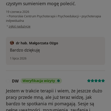
czystym sumieniem mogę polecić.
19 czerwca 2026
•
Pomorskie Centrum Psychoterapii i Psychoedukacji
•
psychoterapia
indywidualna
w opinii użytkownika K.Z.
•
zgłoś nadużycie
dr hab. Małgorzata Ożgo
Bardzo dziękuję
1 lipca 2026
DW
Weryfikacja wizyty
D
Jestem w trakcie terapii i wiem, że jeszcze dużo
pracy przede mną, ale już teraz widzę, jak
bardzo te spotkania mi pomagają. Sesje są
pełne uważności, zrozumienia, zaufania i