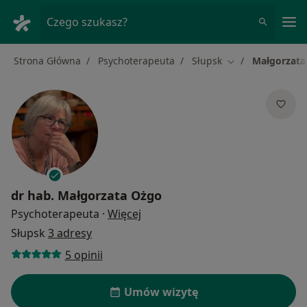
Me
Czego szukasz?
Strona Główna
Psychoterapeuta
Słupsk
Małgorzata
Zmień miasto
dr hab.
Małgorzata Ożgo
O specjalizacjach
Psychoterapeuta
·
Więcej
Słupsk
3 adresy
5 opinii
Umów wizytę