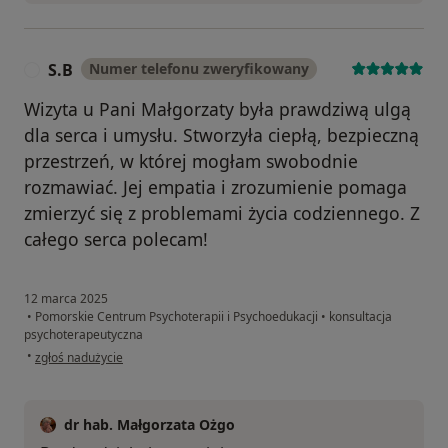
S.B
Numer telefonu zweryfikowany
S
Wizyta u Pani Małgorzaty była prawdziwą ulgą
dla serca i umysłu. Stworzyła ciepłą, bezpieczną
przestrzeń, w której mogłam swobodnie
rozmawiać. Jej empatia i zrozumienie pomaga
zmierzyć się z problemami życia codziennego. Z
całego serca polecam!
12 marca 2025
•
Pomorskie Centrum Psychoterapii i Psychoedukacji
•
konsultacja
psychoterapeutyczna
w opinii użytkownika S.B
•
zgłoś nadużycie
dr hab. Małgorzata Ożgo