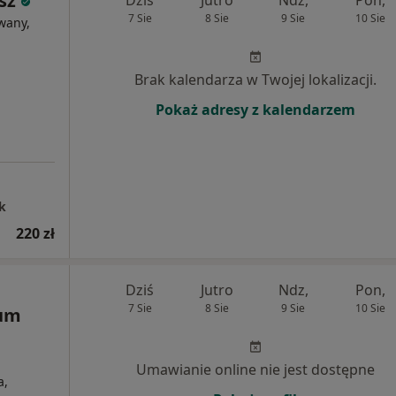
sz
7 Sie
8 Sie
9 Sie
10 Sie
wany,
Brak kalendarza w Twojej lokalizacji.
Pokaż adresy z kalendarzem
k
220 zł
Dziś
Jutro
Ndz,
Pon,
7 Sie
8 Sie
9 Sie
10 Sie
rum
Umawianie online nie jest dostępne
a,