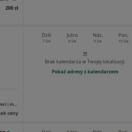
200 zł
Dziś
Jutro
Ndz,
Pon,
7 Sie
8 Sie
9 Sie
10 Sie
Brak kalendarza w Twojej lokalizacji.
Pokaż adresy z kalendarzem
EZRA UKSW Poradnia Psychologiczna dla dzieci i młodzieży Nowy Dwór Mazowiecki
rak ceny
Dziś
Jutro
Ndz,
Pon,