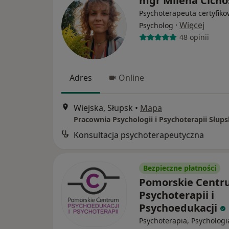
mgr Milena Cicho
Psychoterapeuta certyfiko
·
Więcej
Psycholog
48 opinii
Adres
Online
Wiejska, Słupsk
•
Mapa
Pracownia Psychologii i Psychoterapii Słups
Konsultacja psychoterapeutyczna
Bezpieczne płatności
Pomorskie Cent
Psychoterapii i
Psychoedukacji
Psychoterapia, Psychologi