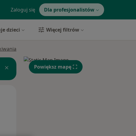
Zaloguj się
Dla profesjonalistów
je dzieci
Więcej filtrów
ukiwania
Powiększ mapę
Wt,
Śr,
Czw,
11 Sie
12 Sie
13 Sie