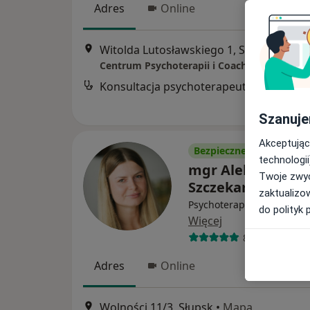
Adres
Online
Witolda Lutosławskiego 1, Słupsk
•
Map
Centrum Psychoterapii i Coachingu Synergi
Konsultacja psychoterapeutyczna
Szanuje
Akceptując
Bezpieczne płatności
technologii
mgr Aleksandra
Twoje zwyc
Szczekarewicz
zaktualizo
Psychoterapeuta, Psychol
do polityk 
Więcej
8 opinii
Adres
Online
Wolności 11/3, Słupsk
•
Mapa