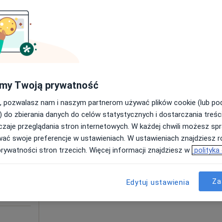
a
a
200 zł
my Twoją prywatność
, pozwalasz nam i naszym partnerom używać plików cookie (lub p
Dziś
Jutro
Ndz,
Pon,
) do zbierania danych do celów statystycznych i dostarczania treśc
7 Sie
8 Sie
9 Sie
10 Sie
zaje przeglądania stron internetowych. W każdej chwili możesz spr
wać swoje preferencje w ustawieniach. W ustawieniach znajdziesz ró
·
og
prywatności stron trzecich. Więcej informacji znajdziesz w
polityka
Umawianie online nie jest dostępne
Poproś o wizytę
Za
Edytuj ustawienia