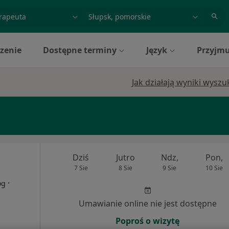
acja, badanie lub nazwisko
miasto lub dzielnica
zenie
Dostępne terminy
Język
Przyjmu
Jak działają wyniki wysz
Dziś
Jutro
Ndz,
Pon,
7 Sie
8 Sie
9 Sie
10 Sie
·
og
Umawianie online nie jest dostępne
Poproś o wizytę