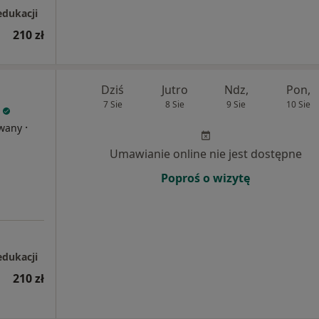
edukacji
210 zł
Dziś
Jutro
Ndz,
Pon,
7 Sie
8 Sie
9 Sie
10 Sie
·
owany
Umawianie online nie jest dostępne
Poproś o wizytę
edukacji
210 zł