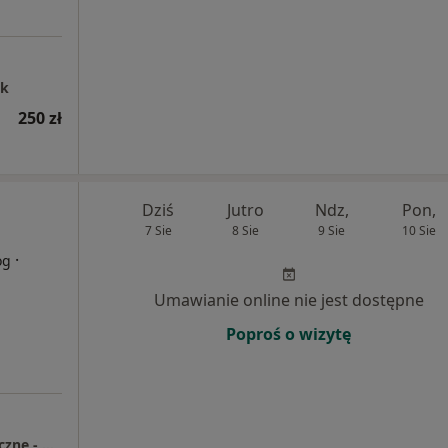
ak
250 zł
Dziś
Jutro
Ndz,
Pon,
7 Sie
8 Sie
9 Sie
10 Sie
·
og
Umawianie online nie jest dostępne
Poproś o wizytę
Wsparcie psychologiczne i psychoterapeutyczne - Maciej Maraszkiewicz