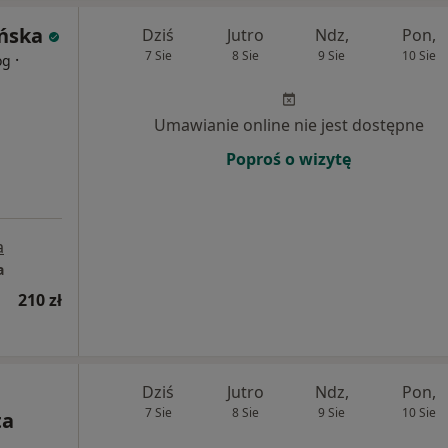
ńska
Dziś
Jutro
Ndz,
Pon,
7 Sie
8 Sie
9 Sie
10 Sie
·
og
Umawianie online nie jest dostępne
Poproś o wizytę
a
a
210 zł
Dziś
Jutro
Ndz,
Pon,
7 Sie
8 Sie
9 Sie
10 Sie
ta