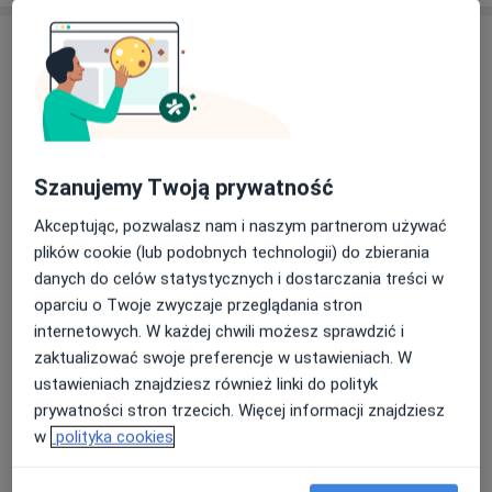
Usługi i ceny
Konsultacja okulistyczna
Od 339 zł
Szczegóły
Konsultacja okulistyczna dzieci
Szanujemy Twoją prywatność
Od 359 zł
Szczegóły
Akceptując, pozwalasz nam i naszym partnerom używać
plików cookie (lub podobnych technologii) do zbierania
Konsultacja okulistyczna + badanie dna oka
danych do celów statystycznych i dostarczania treści w
Od 339 zł
Szczegóły
oparciu o Twoje zwyczaje przeglądania stron
internetowych. W każdej chwili możesz sprawdzić i
Konsultacja telefoniczna - Okulista
zaktualizować swoje preferencje w ustawieniach. W
Od 189 zł
Szczegóły
ustawieniach znajdziesz również linki do polityk
prywatności stron trzecich. Więcej informacji znajdziesz
Konsultacja telefoniczna - Okulista Dzieci
w
polityka cookies
Od 189 zł
Szczegóły