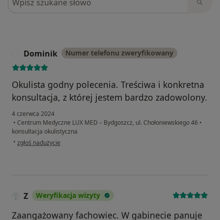
Dominik
Numer telefonu zweryfikowany
D
Okulista godny polecenia. Treściwa i konkretna
konsultacja, z której jestem bardzo zadowolony.
4 czerwca 2024
•
Centrum Medyczne LUX MED – Bydgoszcz, ul. Chołoniewskiego 46
•
konsultacja okulistyczna
w opinii użytkownika Dominik
•
zgłoś nadużycie
Z
Weryfikacja wizyty
Zaangażowany fachowiec. W gabinecie panuje