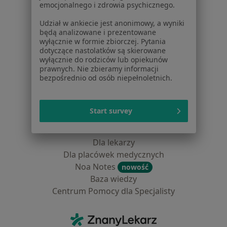
emocjonalnego i zdrowia psychicznego.
Lekarze
Placówki medyczne
Udział w ankiecie jest anonimowy, a wyniki
Pytania i odpowiedzi
będą analizowane i prezentowane
wyłącznie w formie zbiorczej. Pytania
Usługi i zabiegi
dotyczące nastolatków są skierowane
Choroby
wyłącznie do rodziców lub opiekunów
Pomoc
prawnych. Nie zbieramy informacji
bezpośrednio od osób niepełnoletnich.
Aplikacje mobilne
Blog dla pacjentów
Dla profesjonalistów
Start survey
Cennik
Dla lekarzy
Dla placówek medycznych
Noa Notes
nowość
Baza wiedzy
Centrum Pomocy dla Specjalisty
Kontakt
ZnanyLekarz - Strona główna