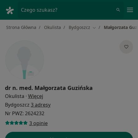
Me
Czego szukasz?
Strona Główna
Okulista
Bydgoszcz
Małgorzata Guz
Zmień miasto
dr n. med.
Małgorzata Guzińska
O specjalizacjach
Okulista
·
Więcej
Bydgoszcz
3 adresy
Nr PWZ: 2624232
3 opinie