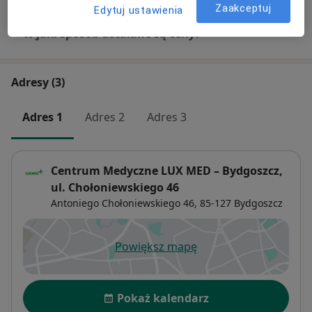
Zaakceptuj
Edytuj ustawienia
W jaki sposób ustalane są ceny?
Adresy (3)
Adres 1
Adres 2
Adres 3
Centrum Medyczne LUX MED – Bydgoszcz,
ul. Chołoniewskiego 46
Antoniego Chołoniewskiego 46,
85-127
Bydgoszcz
Powiększ mapę
otwiera się w nowej karcie
Dostępność
Pokaż kalendarz