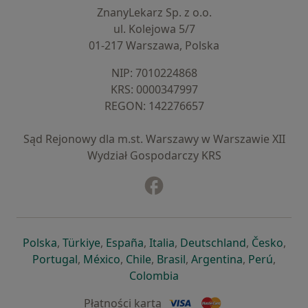
ZnanyLekarz Sp. z o.o.
ul. Kolejowa 5/7
01-217 Warszawa, Polska
NIP: ⁠7010224868
KRS: ⁠0000347997
REGON: ⁠142276657
Sąd Rejonowy dla m.st. Warszawy w Warszawie XII
Wydział Gospodarczy KRS
Facebook
otwiera się w nowej karcie
otwiera się w nowej karcie
otwiera się w nowej karcie
otwiera się w nowej karcie
otwiera się w nowej karci
otwiera się
otwi
Polska
,
Türkiye
,
España
,
Italia
,
Deutschland
,
Česko
,
otwiera się w nowej karcie
otwiera się w nowej karcie
otwiera się w nowej karcie
otwiera się w nowej kar
otwiera się 
otwier
Portugal
,
México
,
Chile
,
Brasil
,
Argentina
,
Perú
,
otwiera się w nowej karc
Colombia
Płatności kartą