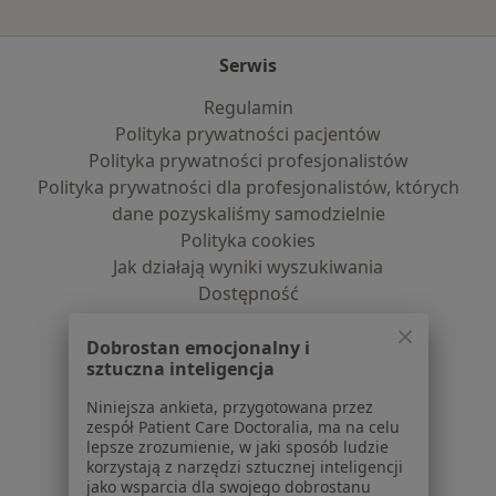
Serwis
Regulamin
Polityka prywatności pacjentów
Polityka prywatności profesjonalistów
Polityka prywatności dla profesjonalistów, których
dane pozyskaliśmy samodzielnie
Polityka cookies
Jak działają wyniki wyszukiwania
Dostępność
O nas
Praca
Dobrostan emocjonalny i
Rekrutujemy!
sztuczna inteligencja
Partnerzy
Centrum prasowe
Niniejsza ankieta, przygotowana przez
Kontakt
zespół Patient Care Doctoralia, ma na celu
lepsze zrozumienie, w jaki sposób ludzie
korzystają z narzędzi sztucznej inteligencji
Dla pacjentów
jako wsparcia dla swojego dobrostanu