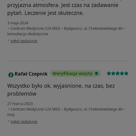
przyjazna atmosfera. Jest czas na zadawanie
pytań. Leczenie jest skuteczne.
3 maja 2024
•
Centrum Medyczne LUX MED – Bydgoszcz, ul. Chołoniewskiego 46
•
konsultacja okulistyczna
w opinii użytkownika Z
•
zgłoś nadużycie
Rafał Czepnik
Weryfikacja wizyty
R
Wszystko było ok, wyjasnione, na czas, bez
problemów
27 marca 2023
•
Centrum Medyczne LUX MED – Bydgoszcz, ul. Chołoniewskiego 46
•
Inny
w opinii użytkownika Rafał Czepnik
•
zgłoś nadużycie