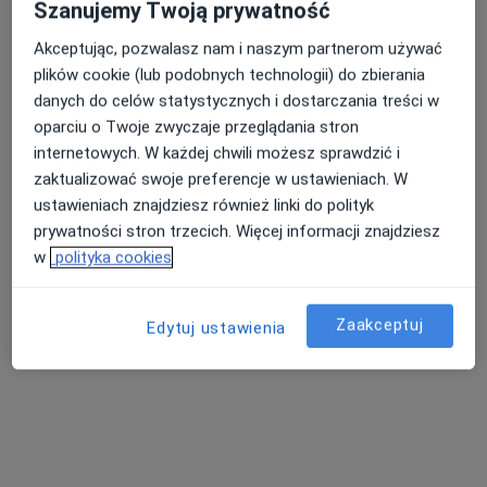
Szanujemy Twoją prywatność
Akceptując, pozwalasz nam i naszym partnerom używać
plików cookie (lub podobnych technologii) do zbierania
danych do celów statystycznych i dostarczania treści w
Elżbieta Rabeszko-Gryń
oparciu o Twoje zwyczaje przeglądania stron
Okulista
internetowych. W każdej chwili możesz sprawdzić i
34 opinie
zaktualizować swoje preferencje w ustawieniach. W
ustawieniach znajdziesz również linki do polityk
WARYŃSKIEGO 6, Grudziądz
•
Mapa
prywatności stron trzecich. Więcej informacji znajdziesz
OKO-MED
w
polityka cookies
Konsultacja okulistyczna
Brak ceny
Specjalista nie oferuje umawiania online pod tym adresem.
Zaakceptuj
Edytuj ustawienia
Poproś o wizytę