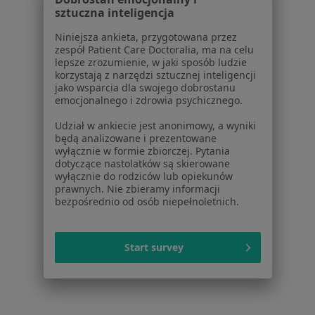
sztuczna inteligencja
Najczęstsze schorzenia
Niniejsza ankieta, przygotowana przez
Alergiczne choroby oczu Grudziądz
zespół Patient Care Doctoralia, ma na celu
lepsze zrozumienie, w jaki sposób ludzie
Choroby powiek Grudziądz
korzystają z narzędzi sztucznej inteligencji
jako wsparcia dla swojego dobrostanu
Nietrzymanie moczu Grudziądz
emocjonalnego i zdrowia psychicznego.
Polipy Grudziądz
Udział w ankiecie jest anonimowy, a wyniki
będą analizowane i prezentowane
Porażenie nerwu Grudziądz
wyłącznie w formie zbiorczej. Pytania
dotyczące nastolatków są skierowane
Więcej (9)
wyłącznie do rodziców lub opiekunów
Więcej w kategorii: Najczęstsze schorzenia
prawnych. Nie zbieramy informacji
bezpośrednio od osób niepełnoletnich.
Strona Główna
Okulista
Grudziądz
Zmień miasto
Start survey