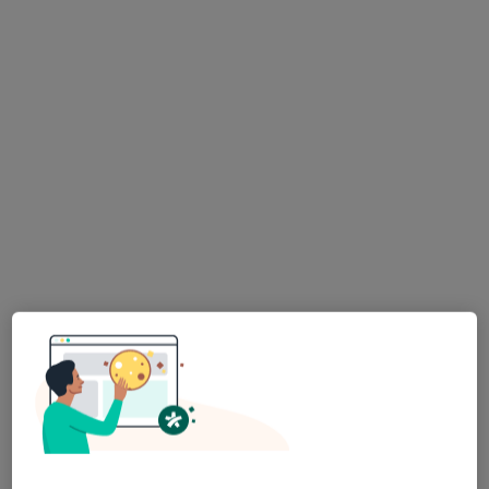
Jan Wołosz
Okulista
Śniadeckich 84 lok. 59, Grudziądz
•
Mapa
Gabinet lekarski
Konsultacja okulistyczna
Brak ceny
Specjalista nie oferuje umawiania online pod tym adresem.
Poproś o wizytę