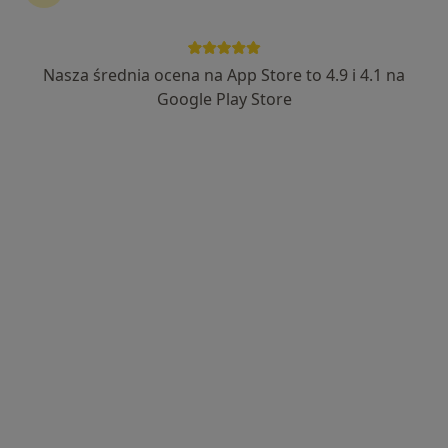
lek. Agnieszka Kocińska
Okulista
Nasza średnia ocena na App Store to 4.9 i 4.1 na
15 opinii
Google Play Store
Adres 1
Adres 2
Waryńskiego 6, Grudziądz
•
Mapa
Centrum Medyczne Amicmed
Konsultacja okulistyczna
200 zł
Specjalista nie oferuje umawiania online pod tym adresem.
Poproś o wizytę