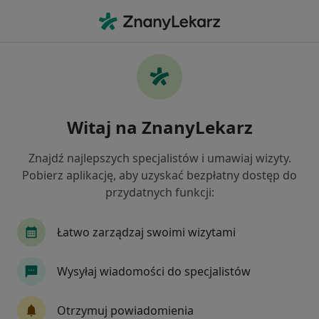
Me
Okulista • Grudziądz, kujawsko-pomorskie
Filtry
Ubezpieczenie
Mapa
Polecani okuliści w Grudziądzu
Witaj na ZnanyLekarz
Jak działają wyniki wyszukiwania
Znajdź najlepszych specjalistów i umawiaj wizyty.
Pobierz aplikację, aby uzyskać bezpłatny dostęp do
Wybierz swoje ubezpieczenie
przydatnych funkcji:
Łatwo zarządzaj swoimi wizytami
Wysyłaj wiadomości do specjalistów
Otrzymuj powiadomienia