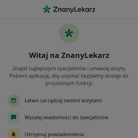
Me
Okulista • Cekcyn, kujawsko-pomorskie
Filtry
Mapa
Polecani okuliści w Cekcynie
Witaj na ZnanyLekarz
Jak działają wyniki wyszukiwania
Znajdź najlepszych specjalistów i umawiaj wizyty.
Pobierz aplikację, aby uzyskać bezpłatny dostęp do
przydatnych funkcji:
Łatwo zarządzaj swoimi wizytami
Wysyłaj wiadomości do specjalistów
Maria Grażyna Lizak-Nitsch
Okulista
Otrzymuj powiadomienia