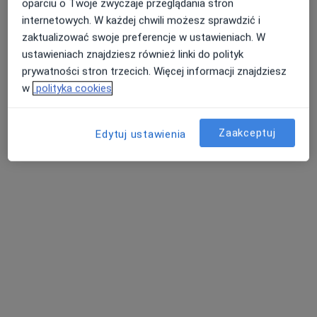
oparciu o Twoje zwyczaje przeglądania stron
internetowych. W każdej chwili możesz sprawdzić i
Bydgoska 14, Gostycyn
•
Mapa
zaktualizować swoje preferencje w ustawieniach. W
Brak dostępnych specjalistów z wolnymi terminami w tym centrum medycznym.
ustawieniach znajdziesz również linki do polityk
prywatności stron trzecich. Więcej informacji znajdziesz
Pokaż profil
w
polityka cookies
Zaakceptuj
Edytuj ustawienia
NZOZ "MEDICUS" Praktyka Rodzinna i
Specjalistyczna
·
Więcej
Okulistyka, Ginekologia, Anestezjologia
1 opinia
Batorego 4b, Czersk
•
Mapa