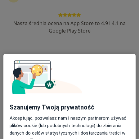
2 opinie
Borowiacka 26, Cekcyn
•
Mapa
Indywidualna Praktyka Lekarska
Nasza średnia ocena na App Store to 4.9 i 4.1 na
Konsultacja okulistyczna
Brak ceny
Google Play Store
Specjalista nie oferuje umawiania online pod tym adresem.
Poproś o wizytę
Szanujemy Twoją prywatność
Akceptując, pozwalasz nam i naszym partnerom używać
Samodzielny Publiczny Zakład Opieki
plików cookie (lub podobnych technologii) do zbierania
Zdrowotnej w Gostycynie
danych do celów statystycznych i dostarczania treści w
·
Więcej
Okulistyka, Ginekologia, Medycyna rodzinna