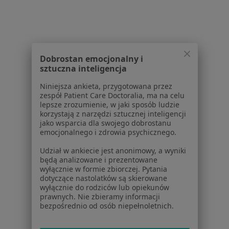
Placówki medyczne
Pytania i odpowiedzi
Usługi i zabiegi
Choroby
Pomoc
Dobrostan emocjonalny i
Aplikacje mobilne
sztuczna inteligencja
Blog dla pacjentów
Niniejsza ankieta, przygotowana przez
zespół Patient Care Doctoralia, ma na celu
Dla profesjonalistów
lepsze zrozumienie, w jaki sposób ludzie
korzystają z narzędzi sztucznej inteligencji
Cennik
jako wsparcia dla swojego dobrostanu
Dla lekarzy
emocjonalnego i zdrowia psychicznego.
Dla placówek medycznych
Udział w ankiecie jest anonimowy, a wyniki
Noa Notes
nowość
będą analizowane i prezentowane
Baza wiedzy
wyłącznie w formie zbiorczej. Pytania
dotyczące nastolatków są skierowane
Centrum Pomocy dla Specjalisty
wyłącznie do rodziców lub opiekunów
prawnych. Nie zbieramy informacji
Kontakt
bezpośrednio od osób niepełnoletnich.
ZnanyLekarz - Strona główna
ZnanyLekarz Sp. z o.o.