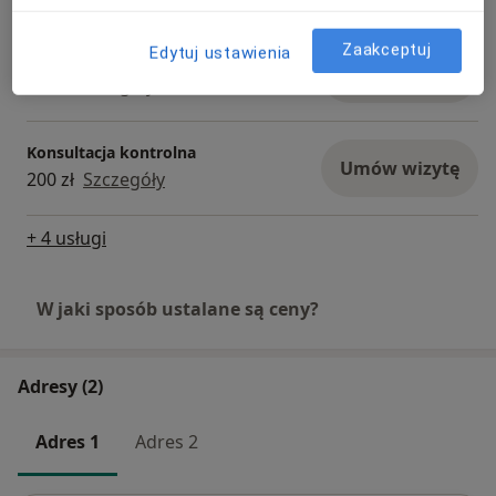
Zaakceptuj
Edytuj ustawienia
EKG - elektrokardiografia
Umów wizytę
50 zł
Szczegóły
Konsultacja kontrolna
Umów wizytę
200 zł
Szczegóły
+ 4 usługi
W jaki sposób ustalane są ceny?
Adresy (2)
Adres 1
Adres 2