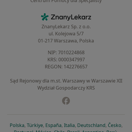
Centrum Pomocy dla Specjalisty
Kontakt
ZnanyLekarz - Strona główna
ZnanyLekarz Sp. z o.o.
ul. Kolejowa 5/7
01-217 Warszawa, Polska
NIP: ⁠7010224868
KRS: ⁠0000347997
REGON: ⁠142276657
Sąd Rejonowy dla m.st. Warszawy w Warszawie XII
Wydział Gospodarczy KRS
Facebook
otwiera się w nowej karcie
otwiera się w nowej karcie
otwiera się w nowej karcie
otwiera się w nowej karcie
otwiera się w nowej karci
otwiera się
otwi
Polska
,
Türkiye
,
España
,
Italia
,
Deutschland
,
Česko
,