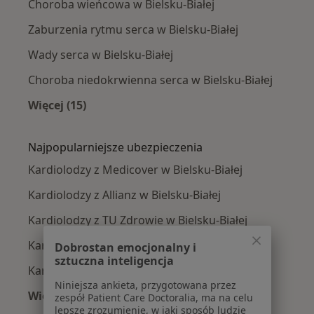
Choroba wieńcowa w Bielsku-Białej
Zaburzenia rytmu serca w Bielsku-Białej
Wady serca w Bielsku-Białej
Choroba niedokrwienna serca w Bielsku-Białej
Więcej (15)
Więcej w kategorii: Najczęście leczone chorob
Najpopularniejsze ubezpieczenia
Kardiolodzy z Medicover w Bielsku-Białej
Kardiolodzy z Allianz w Bielsku-Białej
Kardiolodzy z TU Zdrowie w Bielsku-Białej
Kardiolodzy z PZU Zdrowie w Bielsku-Białej
Dobrostan emocjonalny i
sztuczna inteligencja
Kardiolodzy z POLMED w Bielsku-Białej
Niniejsza ankieta, przygotowana przez
Więcej (1)
zespół Patient Care Doctoralia, ma na celu
lepsze zrozumienie, w jaki sposób ludzie
Więcej w kategorii: Najpopularniejsze ubezpie