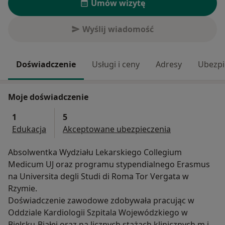
Umów wizytę
Wyślij wiadomość
Doświadczenie
Usługi i ceny
Adresy
Ubezpi
Moje doświadczenie
1
5
Edukacja
Akceptowane ubezpieczenia
Absolwentka Wydziału Lekarskiego Collegium
Medicum UJ oraz programu stypendialnego Erasmus
na Universita degli Studi di Roma Tor Vergata w
Rzymie.
Doświadczenie zawodowe zdobywała pracując w
Oddziale Kardiologii Szpitala Wojewódzkiego w
Bielsku-Białej oraz na licznych stażach klinicznych m.in.