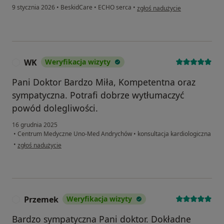
w opinii użytkownika Atek
9 stycznia 2026
•
BeskidCare
•
ECHO serca
•
zgłoś nadużycie
WK
Weryfikacja wizyty
W
Pani Doktor Bardzo Miła, Kompetentna oraz
sympatyczna. Potrafi dobrze wytłumaczyć
powód dolegliwości.
16 grudnia 2025
•
Centrum Medyczne Uno-Med Andrychów
•
konsultacja kardiologiczna
w opinii użytkownika WK
•
zgłoś nadużycie
Przemek
Weryfikacja wizyty
P
Bardzo sympatyczna Pani doktor. Dokładne