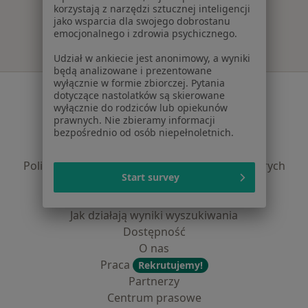
korzystają z narzędzi sztucznej inteligencji
jako wsparcia dla swojego dobrostanu
emocjonalnego i zdrowia psychicznego.
Udział w ankiecie jest anonimowy, a wyniki
będą analizowane i prezentowane
wyłącznie w formie zbiorczej. Pytania
Serwis
dotyczące nastolatków są skierowane
wyłącznie do rodziców lub opiekunów
Regulamin
prawnych. Nie zbieramy informacji
Polityka prywatności pacjentów
bezpośrednio od osób niepełnoletnich.
Polityka prywatności profesjonalistów
Polityka prywatności dla profesjonalistów, których
Start survey
dane pozyskaliśmy samodzielnie
Polityka cookies
Jak działają wyniki wyszukiwania
Dostępność
O nas
Praca
Rekrutujemy!
Partnerzy
Centrum prasowe