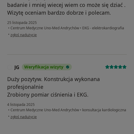
badanie i mniej wiecej wiem co może się dziać .
Wizytę oceniam bardzo dobrze i polecam.
25 listopada 2025
•
Centrum Medyczne Uno-Med Andrychów
•
EKG - elektrokardiografia
w opinii użytkownika Przemek
•
zgłoś nadużycie
JG
Weryfikacja wizyty
J
Duży pozytyw. Konstrukcja wykonana
profesjonalnie
Zrobiony pomiar ciśnienia i EKG.
4 listopada 2025
•
Centrum Medyczne Uno-Med Andrychów
•
konsultacja kardiologiczna
w opinii użytkownika JG
•
zgłoś nadużycie