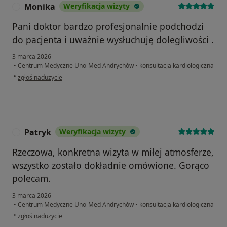
Monika
Weryfikacja wizyty
M
Pani doktor bardzo profesjonalnie podchodzi
do pacjenta i uważnie wysłuchuję dolegliwości .
3 marca 2026
•
Centrum Medyczne Uno-Med Andrychów
•
konsultacja kardiologiczna
w opinii użytkownika Monika
•
zgłoś nadużycie
Patryk
Weryfikacja wizyty
P
Rzeczowa, konkretna wizyta w miłej atmosferze,
wszystko zostało dokładnie omówione. Gorąco
polecam.
3 marca 2026
•
Centrum Medyczne Uno-Med Andrychów
•
konsultacja kardiologiczna
w opinii użytkownika Patryk
•
zgłoś nadużycie