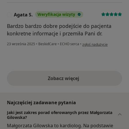
Agata S.
Weryfikacja wizyty
A
Bardzo bardzo dobre podejście do pacjenta
konkretne informacje i przemiła Pani dr.
w opinii użytkownika Agata S.
23 września 2025
•
BeskidCare
•
ECHO serca
•
zgłoś nadużycie
Zobacz więcej
opinie powyżej
Najczęściej zadawane pytania
Jaki jest zakres porad oferowanych przez Małgorzata
Gilowska?
Małgorzata Gilowska to kardiolog. Na podstawie