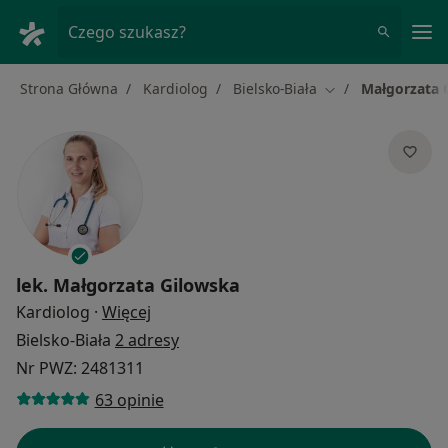
Me
Czego szukasz?
Strona Główna
Kardiolog
Bielsko-Biała
Małgorzata 
Zmień miasto
lek.
Małgorzata Gilowska
O specjalizacjach
Kardiolog
·
Więcej
Bielsko-Biała
2 adresy
Nr PWZ: 2481311
63 opinie