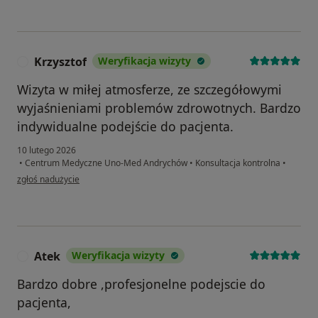
Krzysztof
Weryfikacja wizyty
K
Wizyta w miłej atmosferze, ze szczegółowymi
wyjaśnieniami problemów zdrowotnych. Bardzo
indywidualne podejście do pacjenta.
10 lutego 2026
•
Centrum Medyczne Uno-Med Andrychów
•
Konsultacja kontrolna
•
w opinii użytkownika Krzysztof
zgłoś nadużycie
Atek
Weryfikacja wizyty
A
Bardzo dobre ,profesjonelne podejscie do
pacjenta,