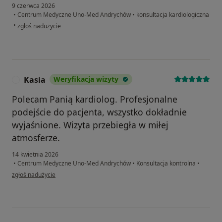
9 czerwca 2026
•
Centrum Medyczne Uno-Med Andrychów
•
konsultacja kardiologiczna
w opinii użytkownika Marek B.
•
zgłoś nadużycie
Kasia
Weryfikacja wizyty
K
Polecam Panią kardiolog. Profesjonalne
podejście do pacjenta, wszystko dokładnie
wyjaśnione. Wizyta przebiegła w miłej
atmosferze.
14 kwietnia 2026
•
Centrum Medyczne Uno-Med Andrychów
•
Konsultacja kontrolna
•
w opinii użytkownika Kasia
zgłoś nadużycie