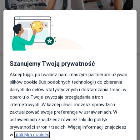
Zobacz galerię (3)
Pokaż więcej
o doświadczeniu
Szanujemy Twoją prywatność
Usługi i ceny
Akceptując, pozwalasz nam i naszym partnerom używać
Konsultacja kardiologiczna
Umów wizytę
plików cookie (lub podobnych technologii) do zbierania
Od 250 zł
Szczegóły
danych do celów statystycznych i dostarczania treści w
oparciu o Twoje zwyczaje przeglądania stron
Konsultacja kardiologiczna + EKG
internetowych. W każdej chwili możesz sprawdzić i
Umów wizytę
Od 300 zł
Szczegóły
zaktualizować swoje preferencje w ustawieniach. W
ustawieniach znajdziesz również linki do polityk
prywatności stron trzecich. Więcej informacji znajdziesz
ECHO serca
Umów wizytę
w
polityka cookies
Od 200 zł
Szczegóły