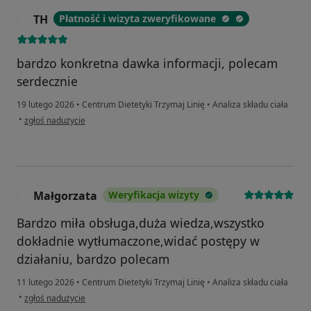
TH
Płatność i wizyta zweryfikowane
T
bardzo konkretna dawka informacji, polecam
serdecznie
19 lutego 2026
•
Centrum Dietetyki Trzymaj Linię
•
Analiza składu ciała
w opinii użytkownika TH
•
zgłoś nadużycie
Małgorzata
Weryfikacja wizyty
M
Bardzo miła obsługa,duża wiedza,wszystko
dokładnie wytłumaczone,widać postępy w
działaniu, bardzo polecam
11 lutego 2026
•
Centrum Dietetyki Trzymaj Linię
•
Analiza składu ciała
w opinii użytkownika Małgorzata
•
zgłoś nadużycie