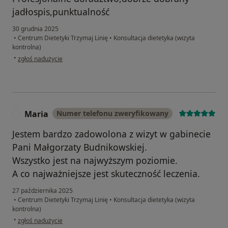
jadłospis,punktualność
30 grudnia 2025
•
Centrum Dietetyki Trzymaj Linię
•
Konsultacja dietetyka (wizyta
kontrolna)
w opinii użytkownika MS
•
zgłoś nadużycie
Maria
Numer telefonu zweryfikowany
M
Jestem bardzo zadowolona z wizyt w gabinecie
Pani Małgorzaty Budnikowskiej.
Wszystko jest na najwyższym poziomie.
A co najważniejsze jest skuteczność leczenia.
27 października 2025
•
Centrum Dietetyki Trzymaj Linię
•
Konsultacja dietetyka (wizyta
kontrolna)
w opinii użytkownika Maria
•
zgłoś nadużycie