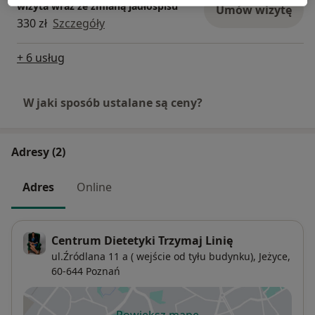
wizyta wraz ze zmianą jadłospisu
Umów wizytę
330 zł
Szczegóły
+ 6 usług
W jaki sposób ustalane są ceny?
Adresy (2)
Adres
Online
Centrum Dietetyki Trzymaj Linię
ul.Źródlana 11 a ( wejście od tyłu budynku),
Jeżyce
,
60-644
Poznań