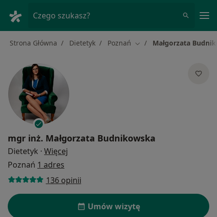
Me
Czego szukasz?
Strona Główna
Dietetyk
Poznań
Małgorzata Budni
Zmień miasto
mgr inż.
Małgorzata Budnikowska
O specjalizacjach
Dietetyk
·
Więcej
Poznań
1 adres
136 opinii
Umów wizytę