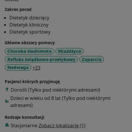
profesjonalnym urządzeniem do pomiaru składu ciała.
Zakres porad
Zajmuję się opracowaniem indywidualnych
Dietetyk dziecięcy
jadłospisów, opierając się o najnowszą wiedzę
Dietetyk kliniczny
dotyczącą dietetyki.
Dietetyk sportowy
Dzięki odpowiednio skomponowanej diecie możesz
poczuć się lepiej, zapobiec wystąpieniu/wspomóc
Główne obszary pomocy
leczenie chorób dietozależnych np. otyłości, cukrzycy,
Choroba Hashimoto
Miażdżyca
miażdżycy, nadciśnieniu tętniczemu, chorób przewodu
Refluks żołądkowo-przełykowy
Zaparcia
pokarmowego, SIBO, insulinooporności ( szkolenie
a11y_sr_more_diseases
Nadwaga
+23
SOIT), anemii.
Pacjenci których przyjmuję
Układam plany żywieniowe indywidualnie dopasowane
Dorośli (Tylko pod niektórymi adresami)
do Twoich potrzeb i celów, które uwzględniają:
- Stan zdrowia
Dzieci w wieku od 8 lat (Tylko pod niektórymi
- Występujące schorzenia przewlekłe
adresami)
- Upodobania oraz życzenia pacjenta
Rodzaje konsultacji
- Zwyczaje, nawyki żywieniowe
Stacjonarne
Zobacz lokalizacje (1)
- Aktywność fizyczną (zawodowa, sportowa)