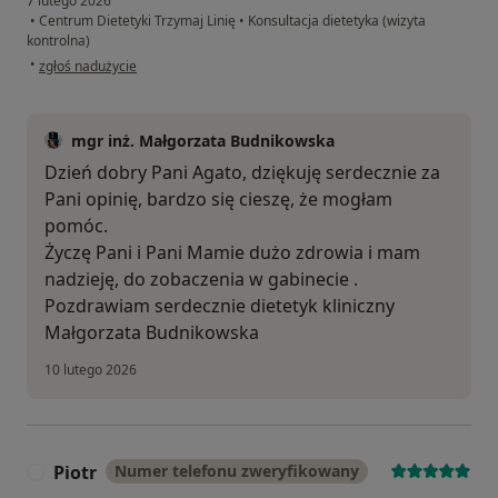
7 lutego 2026
•
Centrum Dietetyki Trzymaj Linię
•
Konsultacja dietetyka (wizyta
kontrolna)
w opinii użytkownika Agata A
•
zgłoś nadużycie
mgr inż. Małgorzata Budnikowska
Dzień dobry Pani Agato, dziękuję serdecznie za
Pani opinię, bardzo się cieszę, że mogłam
pomóc.
Życzę Pani i Pani Mamie dużo zdrowia i mam
nadzieję, do zobaczenia w gabinecie .
Pozdrawiam serdecznie dietetyk kliniczny
Małgorzata Budnikowska
10 lutego 2026
Piotr
Numer telefonu zweryfikowany
P