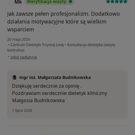
Mk
Weryfikacja wizyty
M
Jak zawsze pełen profesjonalizm. Dodatkowo
działania motywacyjne które są wielkim
wsparciem
20 maja 2026
•
Centrum Dietetyki Trzymaj Linię
•
Konsultacja dietetyka (wizyta
kontrolna)
w opinii użytkownika Mk
•
zgłoś nadużycie
mgr inż. Małgorzata Budnikowska
Dziękuję serdecznie za opinię .
Pozdrawiam serdecznie dietetyk kliniczny
Małgosia Budnikowska
7 lipca 2026