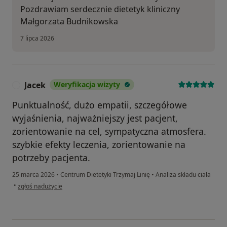
Pozdrawiam serdecznie dietetyk kliniczny
Małgorzata Budnikowska
7 lipca 2026
Jacek
Weryfikacja wizyty
J
Punktualność, dużo empatii, szczegółowe
wyjaśnienia, najważniejszy jest pacjent,
zorientowanie na cel, sympatyczna atmosfera.
szybkie efekty leczenia, zorientowanie na
potrzeby pacjenta.
25 marca 2026
•
Centrum Dietetyki Trzymaj Linię
•
Analiza składu ciała
w opinii użytkownika Jacek
•
zgłoś nadużycie