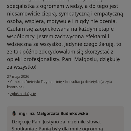
specjalistką z ogromem wiedzy, a do tego jest
niesamowicie ciepłą, sympatyczną i empatyczną
osobą, wspiera, motywuje i nigdy nie ocenia.
Czułam się zaopiekowana na każdym etapie
współpracy. Jestem zachwycona efektami i
wdzięczna za wszystko. Jedynie czego żałuję, to
że tak późno zdecydowałam się skorzystać z
opieki profesjonalisty. Pani Małgosiu, dziękuję
za wszystko!
27 maja 2026
•
Centrum Dietetyki Trzymaj Linię
•
Konsultacja dietetyka (wizyta
kontrolna)
w opinii użytkownika Justyna
•
zgłoś nadużycie
mgr inż. Małgorzata Budnikowska
Dziękuję Pani Justyno za przemiłe słowa.
Spotkania z Panią były dla mnie ogromną