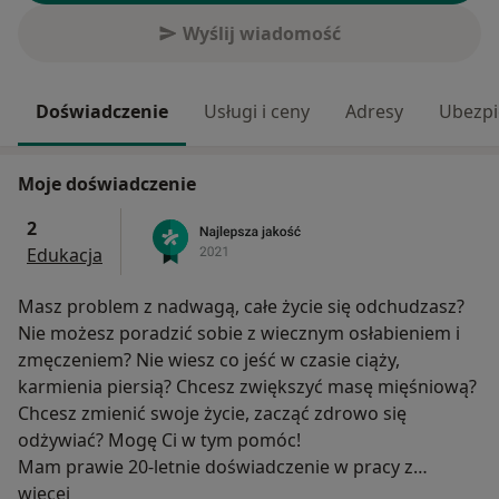
Wyślij wiadomość
Doświadczenie
Usługi i ceny
Adresy
Ubezpi
Moje doświadczenie
2
Edukacja
Masz problem z nadwagą, całe życie się odchudzasz?
Nie możesz poradzić sobie z wiecznym osłabieniem i
zmęczeniem? Nie wiesz co jeść w czasie ciąży,
karmienia piersią? Chcesz zwiększyć masę mięśniową?
Chcesz zmienić swoje życie, zacząć zdrowo się
odżywiać? Mogę Ci w tym pomóc!
Mam prawie 20-letnie doświadczenie w pracy z
O mnie
pacjentami w różnym wieku ! Dysponuję
więcej