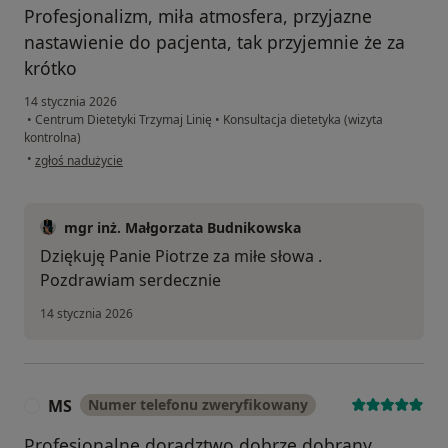
Profesjonalizm, miła atmosfera, przyjazne
nastawienie do pacjenta, tak przyjemnie że za
krótko
14 stycznia 2026
•
Centrum Dietetyki Trzymaj Linię
•
Konsultacja dietetyka (wizyta
kontrolna)
w opinii użytkownika Piotr
•
zgłoś nadużycie
mgr inż. Małgorzata Budnikowska
Dziękuję Panie Piotrze za miłe słowa .
Pozdrawiam serdecznie
14 stycznia 2026
MS
Numer telefonu zweryfikowany
M
Profesjonalne doradztwo,dobrze dobrany