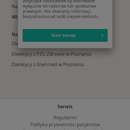
dotyczące nastolatków są skierowane
Nadciśnienie tętnicze w Poznaniu
wyłącznie do rodziców lub opiekunów
prawnych. Nie zbieramy informacji
Więcej (15)
bezpośrednio od osób niepełnoletnich.
Więcej w kategorii: Najczęście leczone chorob
Najpopularniejsze ubezpieczenia
Start survey
Dietetycy z Allianz w Poznaniu
Dietetycy z PZU Zdrowie w Poznaniu
Dietetycy z Enel-med w Poznaniu
Serwis
Regulamin
Polityka prywatności pacjentów