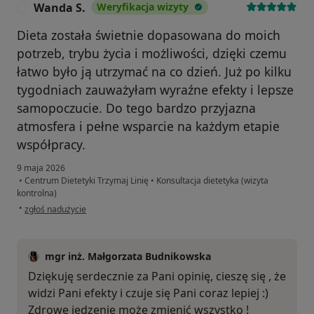
Wanda S.
Weryfikacja wizyty
W
Dieta została świetnie dopasowana do moich
potrzeb, trybu życia i możliwości, dzięki czemu
łatwo było ją utrzymać na co dzień. Już po kilku
tygodniach zauważyłam wyraźne efekty i lepsze
samopoczucie. Do tego bardzo przyjazna
atmosfera i pełne wsparcie na każdym etapie
współpracy.
9 maja 2026
•
Centrum Dietetyki Trzymaj Linię
•
Konsultacja dietetyka (wizyta
kontrolna)
w opinii użytkownika Wanda S.
•
zgłoś nadużycie
mgr inż. Małgorzata Budnikowska
Dziękuję serdecznie za Pani opinię, cieszę się , że
widzi Pani efekty i czuje się Pani coraz lepiej :)
Zdrowe jedzenie może zmienić wszystko !