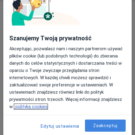
Usługi i ceny
Konsultacja dietetyczna (pierwsza
wizyta)
Umów wizytę
Od 200 zł
Szczegóły
Szanujemy Twoją prywatność
Akceptując, pozwalasz nam i naszym partnerom używać
Analiza składu ciała
Umów wizytę
plików cookie (lub podobnych technologii) do zbierania
140 zł
Szczegóły
danych do celów statystycznych i dostarczania treści w
oparciu o Twoje zwyczaje przeglądania stron
Konsultacja dietetyczna (pierwsza
internetowych. W każdej chwili możesz sprawdzić i
wizyta) + indywidualny jadłospis
Umów wizytę
zaktualizować swoje preferencje w ustawieniach. W
400 zł
Szczegóły
ustawieniach znajdziesz również linki do polityk
prywatności stron trzecich. Więcej informacji znajdziesz
Konsultacja dietetyczna - kolejna
w
polityka cookies
wizyta - bez zmiany jadłospisu
Umów wizytę
150 zł
Szczegóły
Zaakceptuj
Edytuj ustawienia
Konsultacja dietetyczna - kolejna