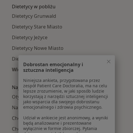
Dietetycy w pobliżu
Dietetycy Grunwald
Dietetycy Stare Miasto
Dietetycy Jeżyce
Dietetycy Nowe Miasto
Dietetycy Wilda
Dobrostan emocjonalny i
Więcej (1)
sztuczna inteligencja
Więcej w kategorii: Dietetycy w pobliżu
Niniejsza ankieta, przygotowana przez
zespół Patient Care Doctoralia, ma na celu
Najczęście leczone choroby
lepsze zrozumienie, w jaki sposób ludzie
Otyłość w Poznaniu
korzystają z narzędzi sztucznej inteligencji
jako wsparcia dla swojego dobrostanu
Nadwaga w Poznaniu
emocjonalnego i zdrowia psychicznego.
Choroba Hashimoto w Poznaniu
Udział w ankiecie jest anonimowy, a wyniki
będą analizowane i prezentowane
Choroby dietozależne w Poznaniu
wyłącznie w formie zbiorczej. Pytania