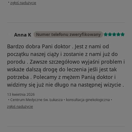
w opinii użytkownika JF
•
zgłoś nadużycie
Anna K
Numer telefonu zweryfikowany
A
Bardzo dobra Pani doktor . Jest z nami od
początku naszej ciąży i zostanie z nami już do
porodu . Zawsze szczegółowo wyjaśni problem i
wskaże dalszą drogę do leczenia jeśli jest tak
potrzeba . Polecamy z mężem Panią doktor i
widzimy się już nie długo na następnej wizycie .
13 kwietnia 2026
•
Centrum Medyczne św. Łukasza
•
konsultacja ginekologiczna
•
w opinii użytkownika Anna K
zgłoś nadużycie