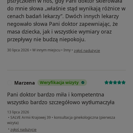
pstryczkiem w nos, gdy Pani doktor skierowała
do mnie słowa „właśnie stąd wynikają różnice w
cenach badań lekarzy”. Dwóch innych lekarzy
negowało słowa Pani doktor zapewniając, że
masa dziecka, jak i wszystkie wymiary oraz
przepływy nie budzą niepokoju.
w opinii użytkownika A
30 lipca 2026
•
W innym miejscu
•
Inny
•
zgłoś nadużycie
Marzena
Weryfikacja wizyty
M
Pani doktor bardzo miła i kompetentna
wszystko bardzo szczegółowo wytłumaczyła
13 lipca 2026
•
SALVE Armii Krajowej 39
•
konsultacja ginekologiczna (pierwsza
wizyta)
w opinii użytkownika Marzena
•
zgłoś nadużycie