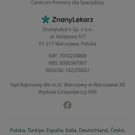
Centrum Pomocy dla Specjalisty
Kontakt
ZnanyLekarz - Strona główna
ZnanyLekarz Sp. z o.o.
ul. Kolejowa 5/7
01-217 Warszawa, Polska
NIP: ⁠7010224868
KRS: ⁠0000347997
REGON: ⁠142276657
Sąd Rejonowy dla m.st. Warszawy w Warszawie XII
Wydział Gospodarczy KRS
Facebook
otwiera się w nowej karcie
otwiera się w nowej karcie
otwiera się w nowej karcie
otwiera się w nowej karcie
otwiera się w nowej karci
otwiera się
otwi
Polska
,
Türkiye
,
España
,
Italia
,
Deutschland
,
Česko
,