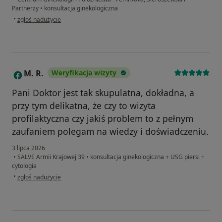
Partnerzy
•
konsultacja ginekologiczna
w opinii użytkownika Kasia K.
•
zgłoś nadużycie
M. R.
Weryfikacja wizyty
M
Pani Doktor jest tak skupulatna, dokładna, a
przy tym delikatna, że czy to wizyta
profilaktyczna czy jakiś problem to z pełnym
zaufaniem polegam na wiedzy i doświadczeniu.
3 lipca 2026
•
SALVE Armii Krajowej 39
•
konsultacja ginekologiczna + USG piersi +
cytologia
w opinii użytkownika M. R.
•
zgłoś nadużycie