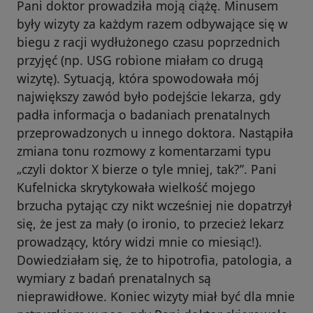
Pani doktor prowadziła moją ciążę. Minusem
były wizyty za każdym razem odbywające się w
biegu z racji wydłużonego czasu poprzednich
przyjęć (np. USG robione miałam co drugą
wizytę). Sytuacją, która spowodowała mój
największy zawód było podejście lekarza, gdy
padła informacja o badaniach prenatalnych
przeprowadzonych u innego doktora. Nastąpiła
zmiana tonu rozmowy z komentarzami typu
„czyli doktor X bierze o tyle mniej, tak?”. Pani
Kufelnicka skrytykowała wielkość mojego
brzucha pytając czy nikt wcześniej nie dopatrzył
się, że jest za mały (o ironio, to przecież lekarz
prowadzący, który widzi mnie co miesiąc!).
Dowiedziałam się, że to hipotrofia, patologia, a
wymiary z badań prenatalnych są
nieprawidłowe. Koniec wizyty miał być dla mnie