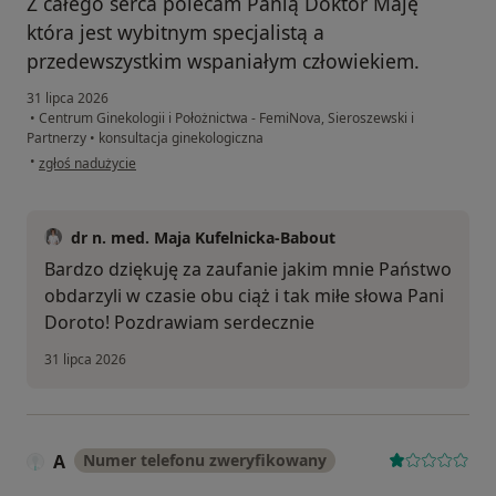
Z całego serca polecam Panią Doktor Maję
która jest wybitnym specjalistą a
przedewszystkim wspaniałym człowiekiem.
31 lipca 2026
•
Centrum Ginekologii i Położnictwa - FemiNova, Sieroszewski i
Partnerzy
•
konsultacja ginekologiczna
w opinii użytkownika Dorota M.
•
zgłoś nadużycie
dr n. med. Maja Kufelnicka-Babout
Bardzo dziękuję za zaufanie jakim mnie Państwo
obdarzyli w czasie obu ciąż i tak miłe słowa Pani
Doroto! Pozdrawiam serdecznie
31 lipca 2026
A
Numer telefonu zweryfikowany