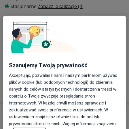
Stacjonarne
Zobacz lokalizacje (4)
Zdjęcia i filmy
Szanujemy Twoją prywatność
Zobacz galerię (6)
Akceptując, pozwalasz nam i naszym partnerom używać
plików cookie (lub podobnych technologii) do zbierania
danych do celów statystycznych i dostarczania treści w
Pokaż więcej
o doświadczeniu
oparciu o Twoje zwyczaje przeglądania stron
internetowych. W każdej chwili możesz sprawdzić i
zaktualizować swoje preferencje w ustawieniach. W
Aktualności
ustawieniach znajdziesz również linki do polityk
dr n. med. Maja Kufelnicka-Babout
prywatności stron trzecich. Więcej informacji znajdziesz
Bora-Komorowskiego 21 lok. 307, 03-982