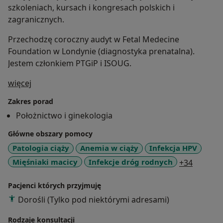
szkoleniach, kursach i kongresach polskich i
zagranicznych.
Przechodzę coroczny audyt w Fetal Medecine
Foundation w Londynie (diagnostyka prenatalna).
Jestem członkiem PTGiP i ISOUG.
O mnie
więcej
Zakres porad
Położnictwo i ginekologia
Główne obszary pomocy
Patologia ciąży
Anemia w ciąży
Infekcja HPV
a11y_sr
Mięśniaki macicy
Infekcje dróg rodnych
+34
Pacjenci których przyjmuję
Dorośli (Tylko pod niektórymi adresami)
Rodzaje konsultacji