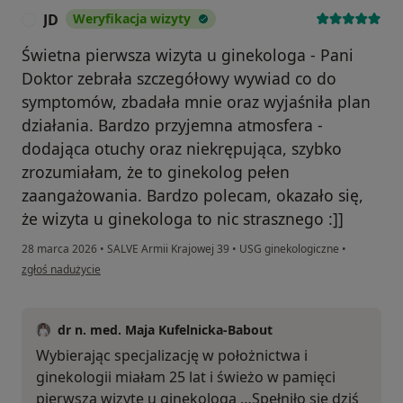
JD
Weryfikacja wizyty
J
Świetna pierwsza wizyta u ginekologa - Pani
Doktor zebrała szczegółowy wywiad co do
symptomów, zbadała mnie oraz wyjaśniła plan
działania. Bardzo przyjemna atmosfera -
dodająca otuchy oraz niekrępująca, szybko
zrozumiałam, że to ginekolog pełen
zaangażowania. Bardzo polecam, okazało się,
że wizyta u ginekologa to nic strasznego :]]
28 marca 2026
•
SALVE Armii Krajowej 39
•
USG ginekologiczne
•
w opinii użytkownika JD
zgłoś nadużycie
dr n. med. Maja Kufelnicka-Babout
Wybierając specjalizację w położnictwa i
ginekologii miałam 25 lat i świeżo w pamięci
pierwszą wizytę u ginekologa …Spełniło się dziś