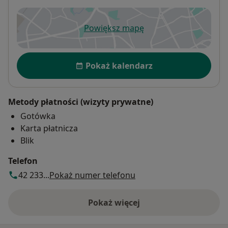
Powiększ mapę
otwiera się w nowej karcie
Dostępność
Pokaż kalendarz
Metody płatności (wizyty prywatne)
Gotówka
Karta płatnicza
Blik
Telefon
42 233...
Pokaż numer telefonu
Pokaż więcej
o adresie