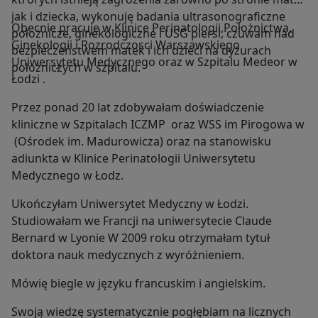
jak i dziecka, wykonuję badania ultrasonograficzne
Obecnie pracuje w Klinice Perinatologii,Położnictwa,
położnicze, ginekologiczne i USG piersi, czuwam nad
Ginekologii i Rozrodczosci Warszawskiego
bezpieczeństwem matek i ich dzieci na dyżurach
Uniwersytetu Medycznego oraz w Szpitalu Medeor w
położniczych w szpitalu.
Łodzi .
Przez ponad 20 lat zdobywałam doświadczenie
kliniczne w Szpitalach ICZMP oraz WSS im Pirogowa w
(Ośrodek im. Madurowicza) oraz na stanowisku
adiunkta w Klinice Perinatologii Uniwersytetu
Medycznego w Łodz.
Ukończyłam Uniwersytet Medyczny w Łodzi.
Studiowałam we Francji na uniwersytecie Claude
Bernard w Lyonie W 2009 roku otrzymałam tytuł
doktora nauk medycznych z wyróżnieniem.
Mówię biegle w języku francuskim i angielskim.
Swoją wiedzę systematycznie pogłębiam na licznych