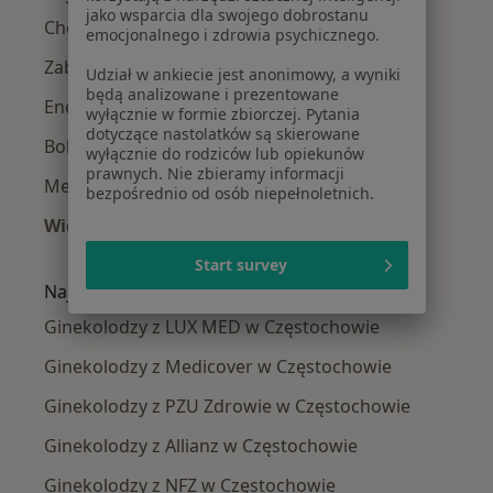
jako wsparcia dla swojego dobrostanu
Choroby ginekologiczne w Częstochowie
emocjonalnego i zdrowia psychicznego.
Zaburzenia miesiączkowania w Częstochowie
Udział w ankiecie jest anonimowy, a wyniki
będą analizowane i prezentowane
Endometrioza w Częstochowie
wyłącznie w formie zbiorczej. Pytania
dotyczące nastolatków są skierowane
Bolesne miesiączkowanie w Częstochowie
wyłącznie do rodziców lub opiekunów
prawnych. Nie zbieramy informacji
Menopauza w Częstochowie
bezpośrednio od osób niepełnoletnich.
Więcej (15)
Więcej w kategorii: Najczęście leczone chorob
Start survey
Najpopularniejsze ubezpieczenia
Ginekolodzy z LUX MED w Częstochowie
Ginekolodzy z Medicover w Częstochowie
Ginekolodzy z PZU Zdrowie w Częstochowie
Ginekolodzy z Allianz w Częstochowie
Ginekolodzy z NFZ w Częstochowie