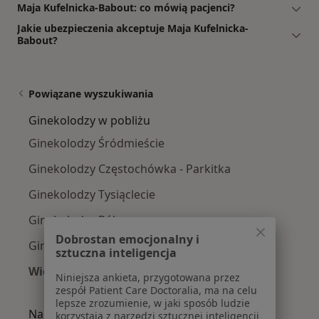
Maja Kufelnicka-Babout: co mówią pacjenci?
Jakie ubezpieczenia akceptuje Maja Kufelnicka-
Babout?
Powiązane wyszukiwania
Ginekolodzy w pobliżu
Ginekolodzy Śródmieście
Ginekolodzy Częstochówka - Parkitka
Ginekolodzy Tysiąclecie
Ginekolodzy Północ
Dobrostan emocjonalny i
Ginekolodzy Stare Miasto
sztuczna inteligencja
Więcej (5)
Niniejsza ankieta, przygotowana przez
Więcej w kategorii: Ginekolodzy w pobliżu
zespół Patient Care Doctoralia, ma na celu
lepsze zrozumienie, w jaki sposób ludzie
Najczęście leczone choroby
korzystają z narzędzi sztucznej inteligencji