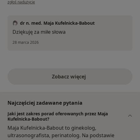
w opinii użytkownika Iwona
zgłoś nadużycie
dr n. med. Maja Kufelnicka-Babout
Dziękuję za miłe słowa
28 marca 2026
Zobacz więcej
opinie powyżej
Najczęściej zadawane pytania
Jaki jest zakres porad oferowanych przez Maja
Kufelnicka-Babout?
Maja Kufelnicka-Babout to ginekolog,
ultrasonografista, perinatolog. Na podstawie