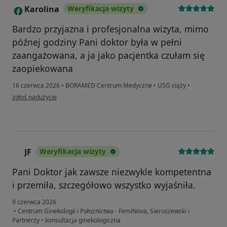
Karolina
Weryfikacja wizyty
K
Bardzo przyjazna i profesjonalna wizyta, mimo
późnej godziny Pani doktor była w pełni
zaangażowana, a ja jako pacjentka czułam się
zaopiekowana
16 czerwca 2026
•
BORAMED Centrum Medyczne
•
USG ciąży
•
w opinii użytkownika Karolina
zgłoś nadużycie
JF
Weryfikacja wizyty
J
Pani Doktor jak zawsze niezwykle kompetentna
i przemiła, szczegółowo wszystko wyjaśniła.
9 czerwca 2026
•
Centrum Ginekologii i Położnictwa - FemiNova, Sieroszewski i
Partnerzy
•
konsultacja ginekologiczna