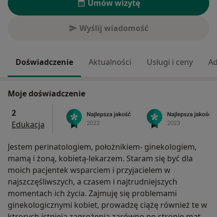
Umów wizytę
Wyślij wiadomość
Doświadczenie
Aktualności
Usługi i ceny
Ad
Moje doświadczenie
2
Edukacja
Jestem perinatologiem, położnikiem- ginekologiem,
mamą i żoną, kobietą-lekarzem. Staram się być dla
moich pacjentek wsparciem i przyjacielem w
najszczęśliwszych, a czasem i najtrudniejszych
momentach ich życia. Zajmuję się problemami
ginekologicznymi kobiet, prowadzę ciążę również te w
ktrorych istnieją zagrożenia zarówno po stronie matki