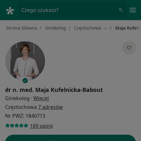
Me
Czego szukasz?
Strona Główna
Ginekolog
Częstochowa
Maja Kufeln
Zmień miasto
dr n. med.
Maja Kufelnicka-Babout
O specjalizacjach
Ginekolog
·
Więcej
Częstochowa
7 adresów
Nr PWZ: 1840713
169 opinii