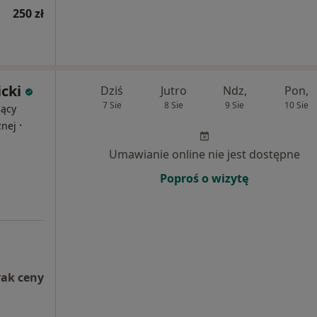
250 zł
cki
Dziś
Jutro
Ndz,
Pon,
7 Sie
8 Sie
9 Sie
10 Sie
jący
·
znej
Umawianie online nie jest dostępne
Poproś o wizytę
rak ceny