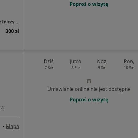
Poproś o wizytę
Specjalistyczny Gabinet Ginekologiczno-Położniczy dr n.med. Zbigniew Strzelczak
300 zł
Dziś
Jutro
Ndz,
Pon,
7 Sie
8 Sie
9 Sie
10 Sie
Umawianie online nie jest dostępne
Poproś o wizytę
 4
howa
•
Mapa