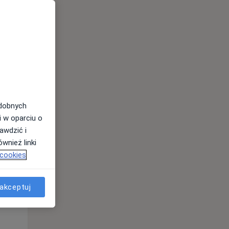
odobnych
i w oparciu o
awdzić i
Wt,
Śr,
Czw,
wnież linki
11 Sie
12 Sie
13 Sie
 cookies
akceptuj