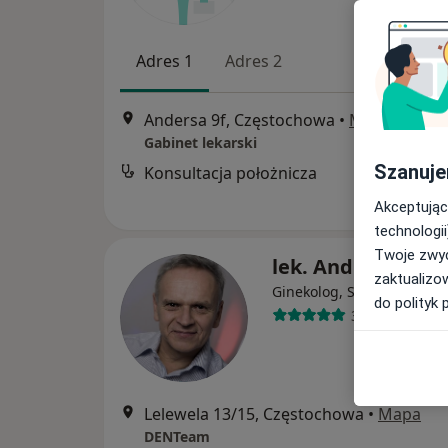
Adres 1
Adres 2
Andersa 9f, Częstochowa
•
Mapa
Gabinet lekarski
Szanuje
Konsultacja położnicza
Akceptując
technologii
Twoje zwyc
lek. Andrzej Kuba
zaktualizo
·
Wi
Ginekolog, Seksuolog
do polityk 
389 opinii
Lelewela 13/15, Częstochowa
•
Mapa
DENTeam