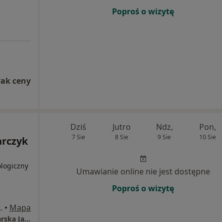
Poproś o wizytę
rak ceny
Dziś
Jutro
Ndz,
Pon,
7 Sie
8 Sie
9 Sie
10 Sie
arczyk
ologiczny
Umawianie online nie jest dostępne
Poproś o wizytę
 38a/6, Częstochowa
•
Mapa
Indywidualna Specjalistyczna Praktyka Lekarska Janusz Skrobarczyk