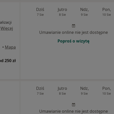
Dziś
Jutro
Ndz,
Pon,
7 Sie
8 Sie
9 Sie
10 Sie
alizacji
·
Więcej
Umawianie online nie jest dostępne
Poproś o wizytę
howa
•
Mapa
od 250 zł
Dziś
Jutro
Ndz,
Pon,
7 Sie
8 Sie
9 Sie
10 Sie
Umawianie online nie jest dostępne