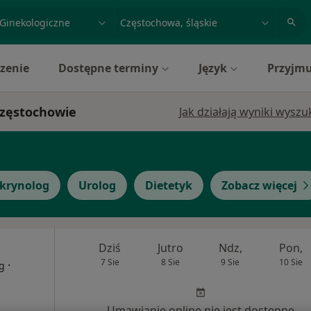
acja, badanie lub nazwisko
miasto lub dzielnica
zenie
Dostępne terminy
Język
Przyjmu
Częstochowie
Jak działają wyniki wysz
krynolog
Urolog
Dietetyk
Zobacz więcej
Dziś
Jutro
Ndz,
Pon,
7 Sie
8 Sie
9 Sie
10 Sie
·
g
Umawianie online nie jest dostępne