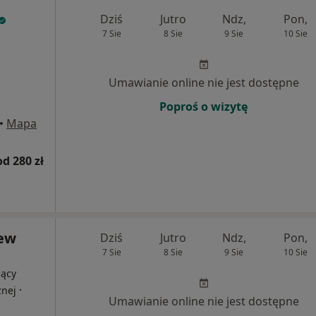
Dziś
Jutro
Ndz,
Pon,
7 Sie
8 Sie
9 Sie
10 Sie
Umawianie online nie jest dostępne
Poproś o wizytę
•
Mapa
od 280 zł
iew
Dziś
Jutro
Ndz,
Pon,
7 Sie
8 Sie
9 Sie
10 Sie
jący
·
znej
Umawianie online nie jest dostępne