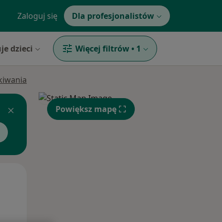
Zaloguj się
Dla profesjonalistów
je dzieci
Więcej filtrów
•
1
ukiwania
Powiększ mapę
Wt,
Śr,
Czw,
11 Sie
12 Sie
13 Sie