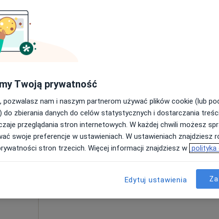
Poproś o wizytę
my Twoją prywatność
250 zł
, pozwalasz nam i naszym partnerom używać plików cookie (lub p
) do zbierania danych do celów statystycznych i dostarczania treśc
zaje przeglądania stron internetowych. W każdej chwili możesz spr
t
Dziś
Jutro
Ndz,
Pon,
wać swoje preferencje w ustawieniach. W ustawieniach znajdziesz ró
7 Sie
8 Sie
9 Sie
10 Sie
ęcej
prywatności stron trzecich. Więcej informacji znajdziesz w
polityka
Umawianie online nie jest dostępne
Za
Edytuj ustawienia
Poproś o wizytę