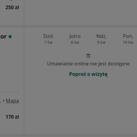
250 zł
tor
Dziś
Jutro
Ndz,
Pon,
7 Sie
8 Sie
9 Sie
10 Sie
Umawianie online nie jest dostępne
Poproś o wizytę
5, Częstochowa
•
Mapa
170 zł