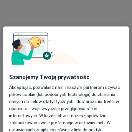
Specjalista nie oferuje umawiania online pod tym adresem.
Poproś o wizytę
Szanujemy Twoją prywatność
dr n. med. Anna Wilczyńska
Akceptując, pozwalasz nam i naszym partnerom używać
·
Więcej
plików cookie (lub podobnych technologii) do zbierania
Ginekolog
danych do celów statystycznych i dostarczania treści w
1218 opinii
oparciu o Twoje zwyczaje przeglądania stron
Korkowa 31 lok U6, Warszawa
•
Mapa
internetowych. W każdej chwili możesz sprawdzić i
Ginekolog warszawa 24
zaktualizować swoje preferencje w ustawieniach. W
USG ciąży transvaginalne
250 zł
ustawieniach znajdziesz również linki do polityk