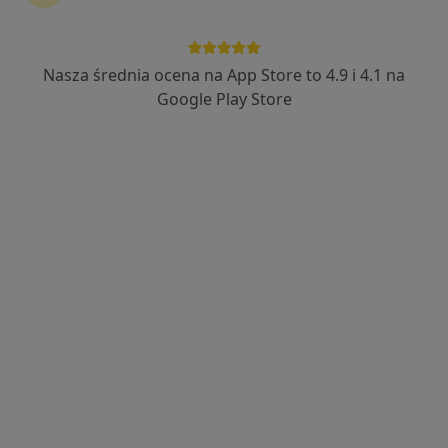
Nasza średnia ocena na App Store to 4.9 i 4.1 na
Wyróżniony
Google Play Store
ROYAL CLINIC
·
Więcej
Ginekologia, Ultrasonografia, Perinatologia
2233 opinie
Ordona 5 lok. U6, Warszawa
•
Mapa
USG ciąży do 11 tyg.
300 zł
USG ciąży
od 350 zł
USG ciąży 11-14 tyg.
450 zł
Pokaż więcej usług
Brak dostępnych specjalistów z wolnymi terminami w tym centrum medycznym.
Pokaż profil