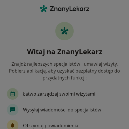
Me
Usg Ciąży • Warszawa, mazowieckie
Filtry
• 1
Ubezpieczenie
Map
USG ciąży specjaliści w Warszawie
Witaj na ZnanyLekarz
Jak działają wyniki wyszukiwania
Znajdź najlepszych specjalistów i umawiaj wizyty.
Pobierz aplikację, aby uzyskać bezpłatny dostęp do
Jaką wizytę chcesz umówić?
przydatnych funkcji:
USG ciąży
USG ciąży wczesnej do 11 tyg.
U
Łatwo zarządzaj swoimi wizytami
Wysyłaj wiadomości do specjalistów
Otrzymuj powiadomienia