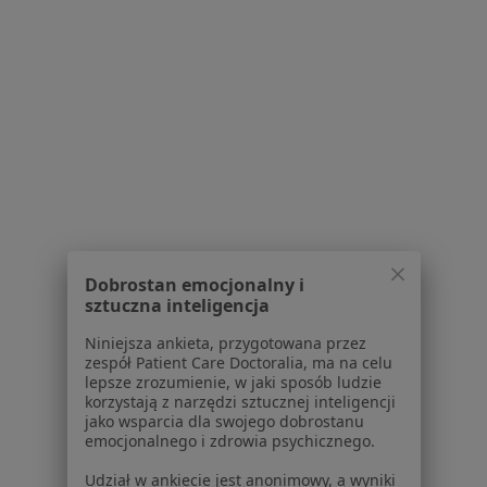
Praca
Rekrutujemy!
Partnerzy
Centrum prasowe
Kontakt
Dla pacjentów
Lekarze
Placówki medyczne
Pytania i odpowiedzi
Usługi i zabiegi
Choroby
Dobrostan emocjonalny i
sztuczna inteligencja
Pomoc
Aplikacje mobilne
Niniejsza ankieta, przygotowana przez
Blog dla pacjentów
zespół Patient Care Doctoralia, ma na celu
lepsze zrozumienie, w jaki sposób ludzie
Dla profesjonalistów
korzystają z narzędzi sztucznej inteligencji
jako wsparcia dla swojego dobrostanu
Cennik
emocjonalnego i zdrowia psychicznego.
Dla lekarzy
Udział w ankiecie jest anonimowy, a wyniki