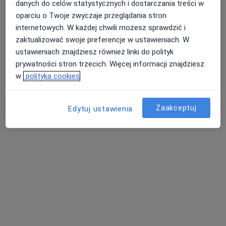
danych do celów statystycznych i dostarczania treści w
Medyk Centrum
oparciu o Twoje zwyczaje przeglądania stron
·
Więcej
Ginekologia, Interna, Chirurgia
internetowych. W każdej chwili możesz sprawdzić i
1684 opinie
zaktualizować swoje preferencje w ustawieniach. W
ustawieniach znajdziesz również linki do polityk
aleja Wolności 34, Częstochowa
•
Mapa
prywatności stron trzecich. Więcej informacji znajdziesz
Konsultacja ginekologiczna
280 zł
w
polityka cookies
Pokaż więcej usług
Zaakceptuj
Edytuj ustawienia
dr Zdzisław Dubnicki
lek. Magdalena
lek. Radosław
ginekolog
Błaszczeć-Kozieł
Rachwalik
ginekolog
ginekolog
Zobacz wszystkich 7 specjalistów
Brak dostępnych specjalistów z wolnymi terminami w tym centrum medycznym.
Pokaż profil