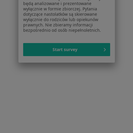
Dla placówek medycznych
będą analizowane i prezentowane
Noa Notes
wyłącznie w formie zbiorczej. Pytania
nowość
dotyczące nastolatków są skierowane
Baza wiedzy
wyłącznie do rodziców lub opiekunów
Centrum Pomocy dla Specjalisty
prawnych. Nie zbieramy informacji
bezpośrednio od osób niepełnoletnich.
Kontakt
ZnanyLekarz - Strona główna
ZnanyLekarz Sp. z o.o.
Start survey
ul. Kolejowa 5/7
01-217 Warszawa, Polska
NIP: ⁠7010224868
KRS: ⁠0000347997
REGON: ⁠142276657
Sąd Rejonowy dla m.st. Warszawy w Warszawie XII
Wydział Gospodarczy KRS
Facebook
otwiera się w nowej karcie