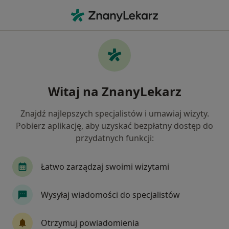
Me
Ginekolog • Częstochowa, śląskie
Filtry
Ubezpieczenie:
LUX MED
20 polecanych ginekologów w Częstochowie
Witaj na ZnanyLekarz
z LUX MED
Jak działają wyniki wyszukiwania
Znajdź najlepszych specjalistów i umawiaj wizyty.
Pobierz aplikację, aby uzyskać bezpłatny dostęp do
przydatnych funkcji:
Łatwo zarządzaj swoimi wizytami
Wysyłaj wiadomości do specjalistów
Wyróżniony
Otrzymuj powiadomienia