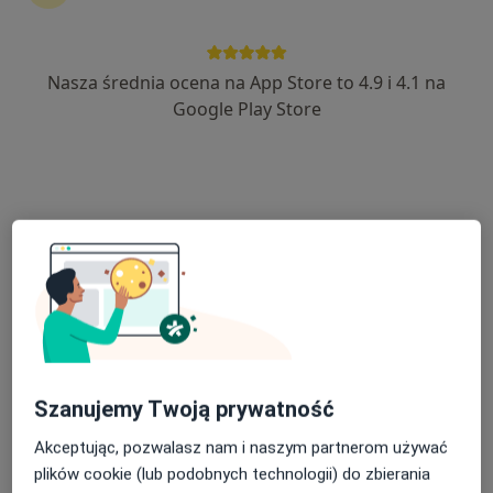
lek. Jan Bińczyk
·
Więcej
Ginekolog
110 opinii
Nasza średnia ocena na App Store to 4.9 i 4.1 na
aleja Wolności 34, Częstochowa
•
Mapa
Google Play Store
Medyk Centrum
Akceptuje LUX MED
Konsultacja ginekologiczna + USG
280 zł
Specjalista nie oferuje umawiania online pod tym adresem.
Poproś o wizytę
Szanujemy Twoją prywatność
Akceptując, pozwalasz nam i naszym partnerom używać
plików cookie (lub podobnych technologii) do zbierania