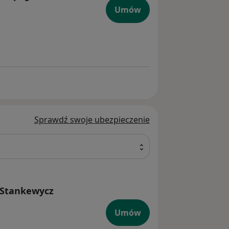
 kardiologa dziecięcego
Umów
Sprawdź swoje ubezpieczenie
a-Stankewycz
Umów