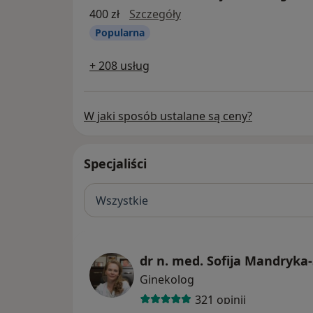
ECHO serca + konsultacja
400 zł
Szczegóły
Popularna
+ 208 usług
W jaki sposób ustalane są ceny?
Specjaliści
Wszystkie
dr n. med. Sofija Mandryk
Ginekolog
321 opinii