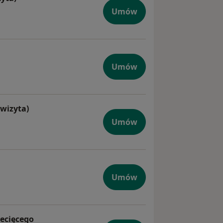
ologiczna (kolejna wizyta)
Umów
atologiczna
Umów
wizyta)
tologiczna (pierwsza wizyta)
Umów
zne
Umów
iecięcego