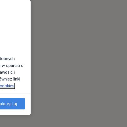
odobnych
i w oparciu o
awdzić i
wnież linki
 cookies
akceptuj