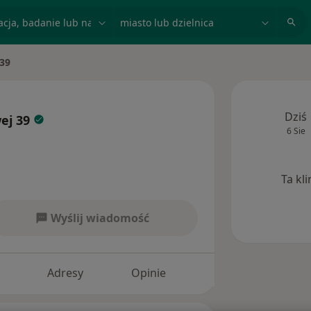
acja, badanie lub nazwisko
miasto lub dzielnica
 39
Dziś
wej 39
6 Sie
Ta kl
Wyślij wiadomość
Adresy
Opinie