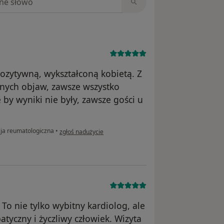
ozytywną, wykształconą kobietą. Z
dnych objaw, zawsze wszystko
e by wyniki nie były, zawsze gości u
w opinii użytkownika Julia
ja reumatologiczna
•
zgłoś nadużycie
To nie tylko wybitny kardiolog, ale
tyczny i życzliwy człowiek. Wizyta