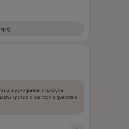
ięcej
rujemy je zgodnie z naszymi
iach i sposobie obliczania gwiazdek
ięcej o opiniach
niach