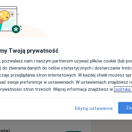
przy ulicy Armii Krajowej 39 i oferuje
m centrum pacjenci mogą skorzystać z
hirurgia, ginekologia,
el medyczny jest wykwalifikowany i
żenie pozwala na świadczenie usług
my Twoją prywatność
, pozwalasz nam i naszym partnerom używać plików cookie (lub p
ięcej
) do zbierania danych do celów statystycznych i dostarczania treśc
zaje przeglądania stron internetowych. W każdej chwili możesz spr
wać swoje preferencje w ustawieniach. W ustawieniach znajdziesz ró
prywatności stron trzecich. Więcej informacji znajdziesz w
polityka
Za
Edytuj ustawienia
zyta)