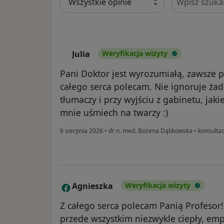
Julia
Weryfikacja wizyty
J
Pani Doktor jest wyrozumiałą, zawsze p
całego serca polecam. Nie ignoruje ża
tłumaczy i przy wyjściu z gabinetu, jaki
mnie uśmiech na twarzy :)
6 sierpnia 2026
•
dr n. med. Bożena Dąbkowska
•
konsultac
Agnieszka
Weryfikacja wizyty
A
Z całego serca polecam Panią Profesor! 
przede wszystkim niezwykle ciepły, empa