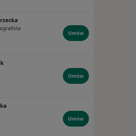
orzecka
ografista
Umów
ak
Umów
ska
Umów