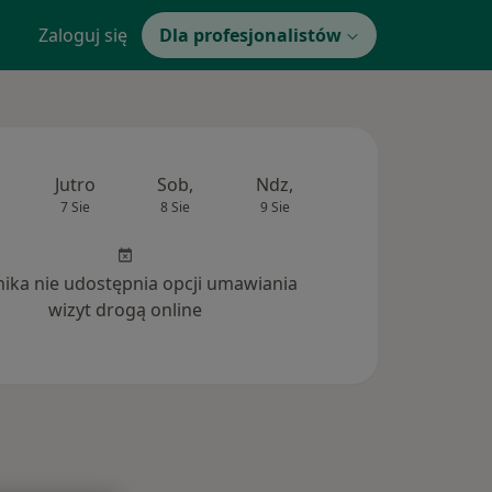
Zaloguj się
Dla profesjonalistów
Jutro
Sob,
Ndz,
Pon,
Wt,
7 Sie
8 Sie
9 Sie
10 Sie
11 Si
inika nie udostępnia opcji umawiania
wizyt drogą online