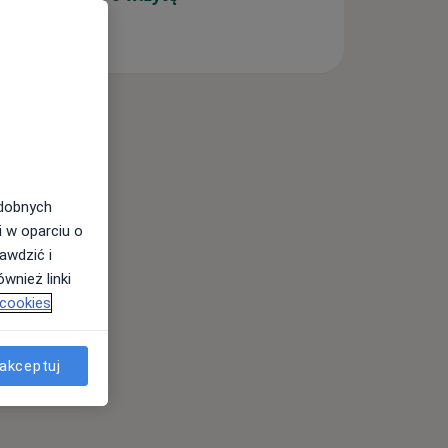
odobnych
i w oparciu o
awdzić i
wnież linki
 cookies
akceptuj