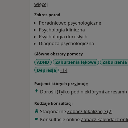
O mnie
więcej
Zakres porad
Poradnictwo psychologiczne
Psychologia kliniczna
Psychologia dorosłych
Diagnoza psychologiczna
Główne obszary pomocy
ADHD
Zaburzenia lękowe
Zaburzenia 
a11y_sr_more_diseases
Depresja
+14
Pacjenci których przyjmuję
Dorośli (Tylko pod niektórymi adresami)
Rodzaje konsultacji
Stacjonarne
Zobacz lokalizacje (2)
Konsultacje online
Zobacz kalendarz onl