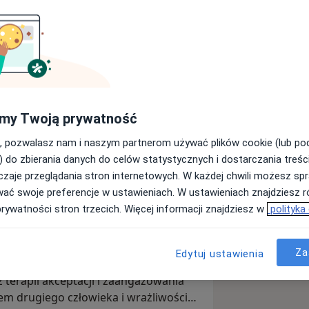
dotychczasowe sposoby radzenia sobie
my Twoją prywatność
anie bezpiecznej relacji w atmosferze
, pozwalasz nam i naszym partnerom używać plików cookie (lub p
ają w zdrowieniu. Jeśli od dłuższego
) do zbierania danych do celów statystycznych i dostarczania treśc
astrojem, depresją, stresem,
zaje przeglądania stron internetowych. W każdej chwili możesz spr
ryzys
i czujesz, że wpływa to na jakość
wać swoje preferencje w ustawieniach. W ustawieniach znajdziesz ró
prywatności stron trzecich. Więcej informacji znajdziesz w
polityka
ia,
psychologiem
ze specjalnością
o oraz certyfikowanym
coachem
. W
Za
Edytuj ustawienia
dy radzenia sobie z trudnościami (w
terapii akceptacji i zaangażowania
m drugiego człowieka i wrażliwością