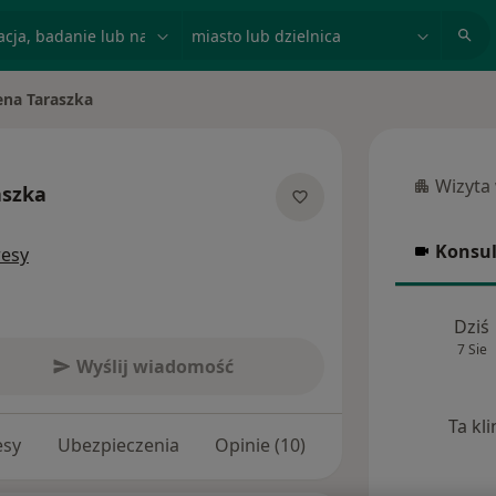
acja, badanie lub nazwisko
miasto lub dzielnica
na Taraszka
Wizyta
aszka
Wizyta w
jalizacjach
Konsul
resy
Konsulta
Dziś
7 Sie
Wyślij wiadomość
Ta kl
esy
Ubezpieczenia
Opinie (10)