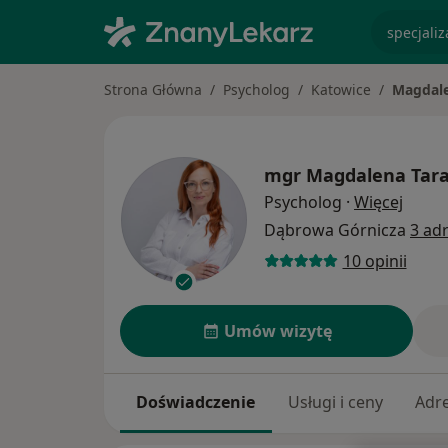
specjaliz
Strona Główna
Psycholog
Katowice
Magdale
mgr
Magdalena Tar
O spec
Psycholog
·
Więcej
Dąbrowa Górnicza
3 ad
10 opinii
Umów wizytę
Doświadczenie
Usługi i ceny
Adr