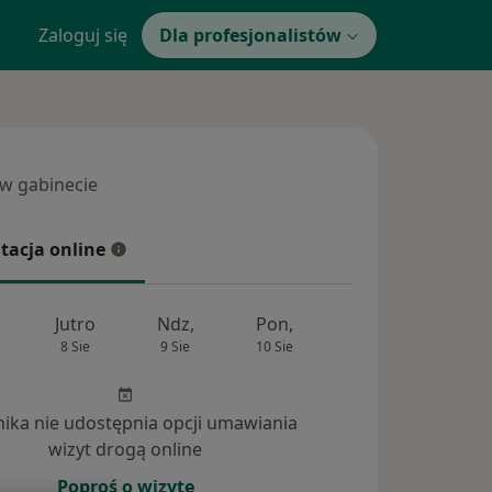
Zaloguj się
Dla profesjonalistów
 w gabinecie
 gabinecie
tacja online
cja online
Jutro
Ndz,
Pon,
Wt,
Śr,
8 Sie
9 Sie
10 Sie
11 Sie
12 Si
inika nie udostępnia opcji umawiania
wizyt drogą online
Poproś o wizytę