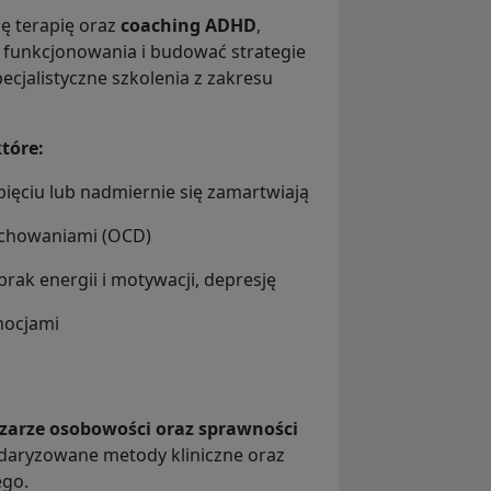
ę terapię oraz
coaching ADHD
,
 funkcjonowania i budować strategie
ecjalistyczne szkolenia z zakresu
które:
apięciu lub nadmiernie się zamartwiają
zachowaniami (OCD)
brak energii i motywacji, depresję
mocjami
zarze osobowości oraz sprawności
ndaryzowane metody kliniczne oraz
ego.