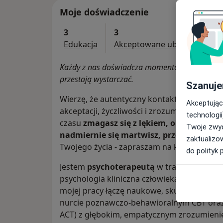
Moje doświadczenie
3
3
Edukacja
Akceptowane ubezpieczenia
Każdy z nas doświadcza momentów, w których 
przestają wystarczać.
Szanuje
Wierzę, że autentyczny kontakt oraz budow
Akceptując
akceptacji, życzliwości i zrozumienia pomag
technologii
czasu
zmagasz się z lękiem, obniżonym n
Twoje zwyc
nadmiernie się martwisz, przechodzisz k
zaktualizo
Twojego życia - zapraszam na konsultację.
do polityk 
Jestem
psychoterapeutą
w trakcie szkolen
psychologia kliniczna człowieka dorosłeg
mojej pracy łączę naukowe, skuteczne meto
nurcie poznawczo-behawioralnym CBT oraz 
ACT) z głębokim, empatycznym zrozumienie