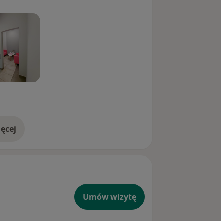
ęcej
doświadczeniu
Umów wizytę