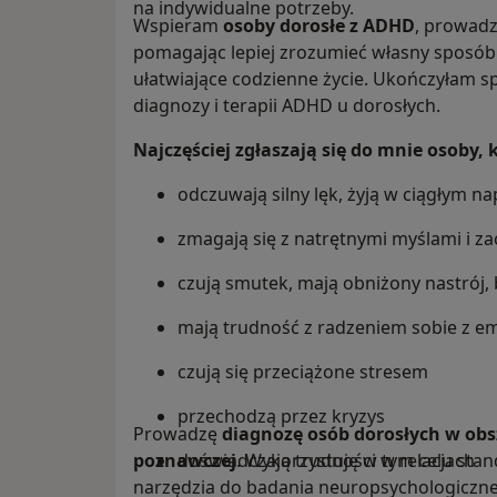
na indywidualne potrzeby.
Wspieram
osoby dorosłe z ADHD
, prowadz
pomagając lepiej zrozumieć własny sposób
ułatwiające codzienne życie. Ukończyłam sp
diagnozy i terapii ADHD u dorosłych.
Najczęściej zgłaszają się do mnie osoby, 
odczuwają silny lęk, żyją w ciągłym n
zmagają się z natrętnymi myślami i 
czują smutek, mają obniżony nastrój, 
mają trudność z radzeniem sobie z e
czują się przeciążone stresem
przechodzą przez kryzys
Prowadzę
diagnozę osób dorosłych w obs
poznawczej
doświadczają trudności w relacjach
. Wykorzystuję w tym celu sta
narzędzia do badania neuropsychologiczn