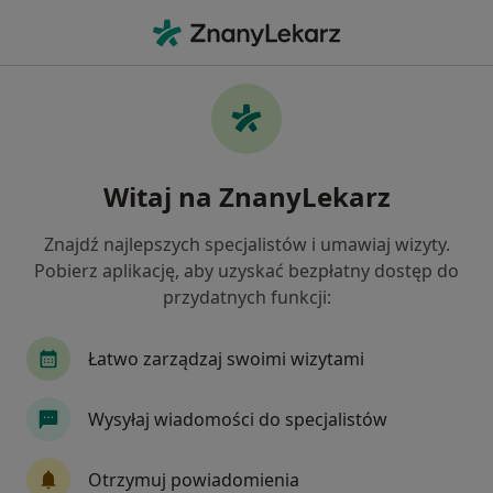
Me
Zaburzenia Lękowe • Katowice, śląskie
Filtry
• 1
Ubezpieczenie
Map
Zaburzenia lękowe specjaliści w Katowicach
Witaj na ZnanyLekarz
Jak działają wyniki wyszukiwania
Znajdź najlepszych specjalistów i umawiaj wizyty.
Pobierz aplikację, aby uzyskać bezpłatny dostęp do
Jakiego specjalisty szukasz?
przydatnych funkcji:
Psycholog
Psychoterapeuta
Psychiatra
Łatwo zarządzaj swoimi wizytami
Wysyłaj wiadomości do specjalistów
Otrzymuj powiadomienia