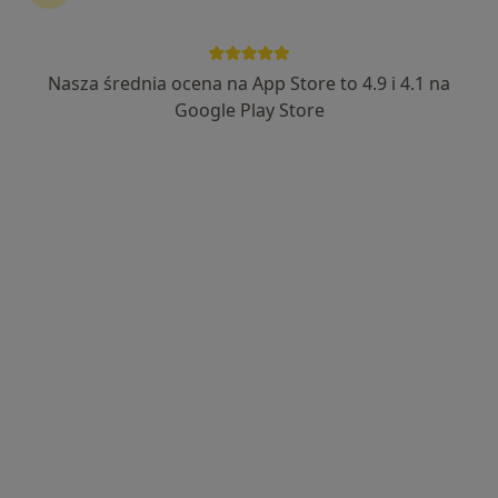
Nasza średnia ocena na App Store to 4.9 i 4.1 na
Nowy profil na ZnanyLekarz
Bezpieczne płatności
Google Play Store
mgr Karolina Topór
·
Więcej
Psycholog, Psychoterapeuta certyfikowany
Adres
Online
Strzelecka 8, Katowice
•
Mapa
Gabinet Psychoterapii Karolina Topór
Konsultacja psychologiczna
220 zł
Specjalista nie oferuje umawiania online pod tym adresem.
Poproś o wizytę