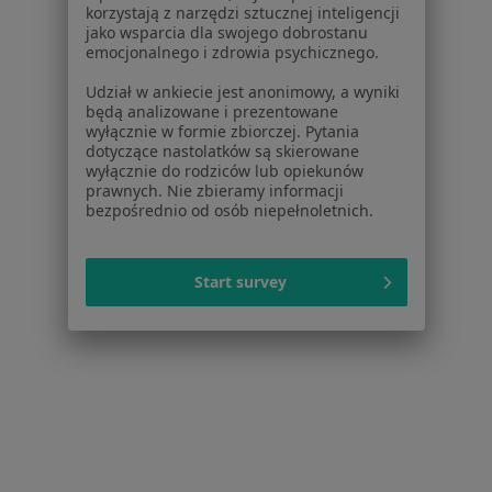
korzystają z narzędzi sztucznej inteligencji
W pobliżu Katowic
jako wsparcia dla swojego dobrostanu
emocjonalnego i zdrowia psychicznego.
Zaburzenia lękowe w Gliwicach
Udział w ankiecie jest anonimowy, a wyniki
Zaburzenia lękowe w Tychach
będą analizowane i prezentowane
wyłącznie w formie zbiorczej. Pytania
Zaburzenia lękowe w Sosnowcu
dotyczące nastolatków są skierowane
wyłącznie do rodziców lub opiekunów
Zaburzenia lękowe w Bytomiu
prawnych. Nie zbieramy informacji
bezpośrednio od osób niepełnoletnich.
Zaburzenia lękowe w Bielsku-Białej
Więcej (14)
Start survey
Więcej w kategorii: W pobliżu Katowic
Schorzenia w Katowicach
Depresja w Katowicach
Zaburzenia nastroju w Katowicach
Zaburzenia emocjonalne w Katowicach
Kryzys emocjonalny w Katowicach