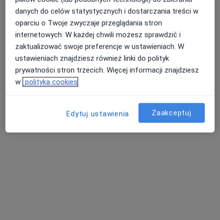
danych do celów statystycznych i dostarczania treści w
Adres
Online 1
Online 2
Online 3
oparciu o Twoje zwyczaje przeglądania stron
internetowych. W każdej chwili możesz sprawdzić i
Sokolska 65, Katowice
•
Mapa
zaktualizować swoje preferencje w ustawieniach. W
G-Home Centrum Psychologiczno-Medyczne
ustawieniach znajdziesz również linki do polityk
prywatności stron trzecich. Więcej informacji znajdziesz
Konsultacja psychologiczna online
220 zł
w
polityka cookies
Specjalista nie oferuje umawiania online pod tym adresem.
Poproś o wizytę
Zaakceptuj
Edytuj ustawienia