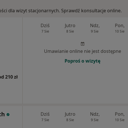
ości dla wizyt stacjonarnych. Sprawdź konsultacje online.
Dziś
Jutro
Ndz,
Pon,
7 Sie
8 Sie
9 Sie
10 Sie
Umawianie online nie jest dostępne
Poproś o wizytę
od 210 zł
ch
Dziś
Jutro
Ndz,
Pon,
7 Sie
8 Sie
9 Sie
10 Sie