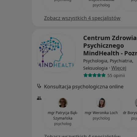
psycholog
Zobacz wszystkich 4 specjalistów
Centrum Zdrowia
Psychicznego
MindHealth - Po
Psychologia, Psychiatria,
·
Więcej
Seksuologia
55 opinii
Konsultacja psychologiczna online
mgr Patrycja Bąk-
mgr Weronika Loch
dr Bory
Szymańska
psycholog
psy
psycholog
Zobacz wszystkich 4 specjalistów