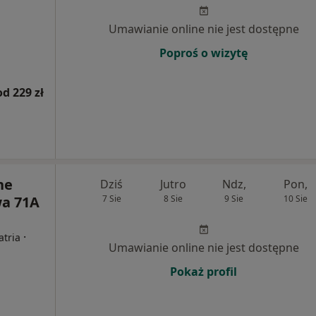
Umawianie online nie jest dostępne
Poproś o wizytę
od 229 zł
ne
Dziś
Jutro
Ndz,
Pon,
a 71A
7 Sie
8 Sie
9 Sie
10 Sie
·
atria
Umawianie online nie jest dostępne
Pokaż profil