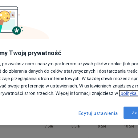
sultacja psychologiczna (pierwsza wizyta)
200 zł
ek
Dziś
Jutro
Ndz,
Pon,
7 Sie
8 Sie
9 Sie
10 Sie
Umawianie online nie jest dostępne
my Twoją prywatność
Poproś o wizytę
, pozwalasz nam i naszym partnerom używać plików cookie (lub p
•
Mapa
) do zbierania danych do celów statystycznych i dostarczania treśc
zaje przeglądania stron internetowych. W każdej chwili możesz spr
wać swoje preferencje w ustawieniach. W ustawieniach znajdziesz ró
prywatności stron trzecich. Więcej informacji znajdziesz w
polityka
od 170 zł
Za
Edytuj ustawienia
ne
Dziś
Jutro
Ndz,
Pon,
7 Sie
8 Sie
9 Sie
10 Sie