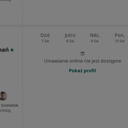
Dziś
Jutro
Ndz,
Pon,
7 Sie
8 Sie
9 Sie
10 Sie
znań
Umawianie online nie jest dostępne
Pokaż profil
s Szumański
cholog