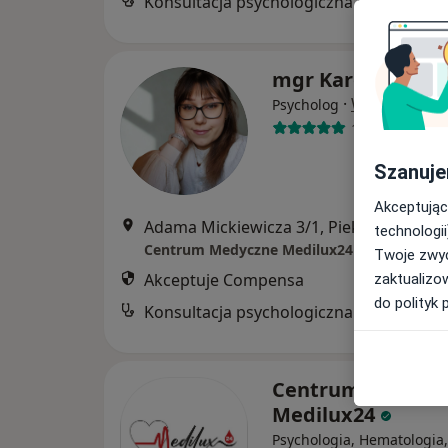
Kon
mgr Karolina Pas
·
Więcej
Psycholog
1 opinia
Szanuje
Akceptując
Adama Mickiewicza 3/1, Piekary Śląskie
technologii
Centrum Medyczne Medilux24
Twoje zwyc
Akceptuje Compensa
zaktualizo
do polityk 
Konsultacja psychologiczna
Centrum Medycz
Medilux24
Psychologia, Hematologia,