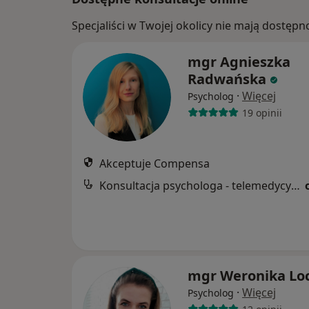
Specjaliści w Twojej okolicy nie mają dostępn
mgr Agnieszka
Radwańska
·
Więcej
Psycholog
19 opinii
Akceptuje Compensa
Konsultacja psychologa - telemedycyna
mgr Weronika Lo
·
Więcej
Psycholog