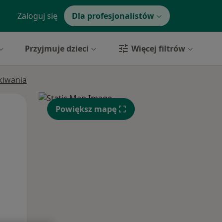
Zaloguj się
Dla profesjonalistów
Przyjmuje dzieci
Więcej filtrów
ukiwania
Wt,
Śr,
Czw,
Powiększ mapę
11 Sie
12 Sie
13 Sie