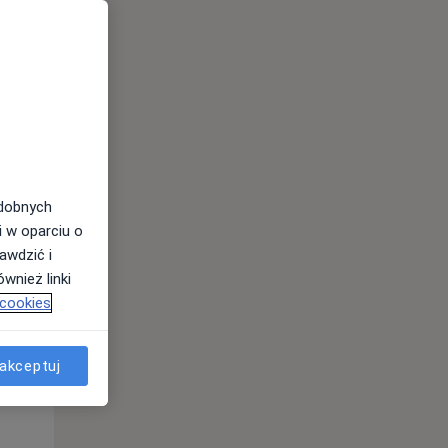
Wt,
Śr,
Czw,
11 Sie
12 Sie
13 Sie
odobnych
i w oparciu o
awdzić i
wnież linki
 cookies
akceptuj
Wt,
Śr,
Czw,
11 Sie
12 Sie
13 Sie