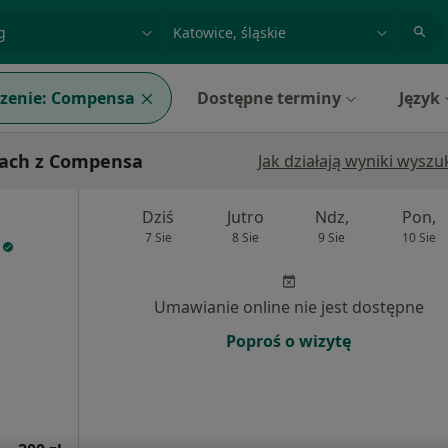
acja, badanie lub nazwisko
miasto lub dzielnica
zenie:
Compensa
Dostępne terminy
Język
cach z Compensa
Jak działają wyniki wysz
Dziś
Jutro
Ndz,
Pon,
7 Sie
8 Sie
9 Sie
10 Sie
Umawianie online nie jest dostępne
Poproś o wizytę