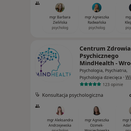
mgr Barbara
mgr Agnieszka
mgr
Zielińska
Radwańska
Kle
psycholog
psycholog
psy
Centrum Zdrowia
Psychicznego
MindHealth - Wr
Psychologia, Psychiatria,
·
Wi
Psychologia dziecięca
123 opinie
Konsultacja psychologiczna
mgr Aleksandra
mgr Agnieszka
mgr 
Andrzejewska
Ozimek-
Adam
psycholog
Wojciechowska
psy