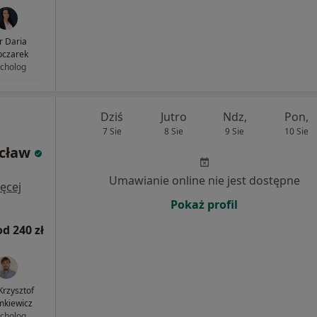
 Daria
pczarek
cholog
Dziś
Jutro
Ndz,
Pon,
7 Sie
8 Sie
9 Sie
10 Sie
ocław
Umawianie online nie jest dostępne
ęcej
Pokaż profil
od 240 zł
Krzysztof
kiewicz
cholog