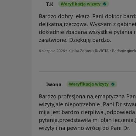
T.K
Weryfikacja wizyty
T
Bardzo dobry lekarz. Pani doktor bar
delikatna,rzeczowa. Wyszłam z gabin
dokładnie zbadana wszystkie pytania 
załatwione. Dziękuję bardzo.
6 sierpnia 2026
•
Klinika Zdrowia INVICTA
•
Badanie ginek
Iwona
Weryfikacja wizyty
I
Bardzo profesjonalna,emaptyczna Pani 
wizyty,ale niepotrzebnie ,Pani Dr stwa
mija jest bardzo cierpliwa.,odpowiad
pytania,przedstawiła mi plan leczeni
wizyty i na pewno wrócę do Pani Dr.