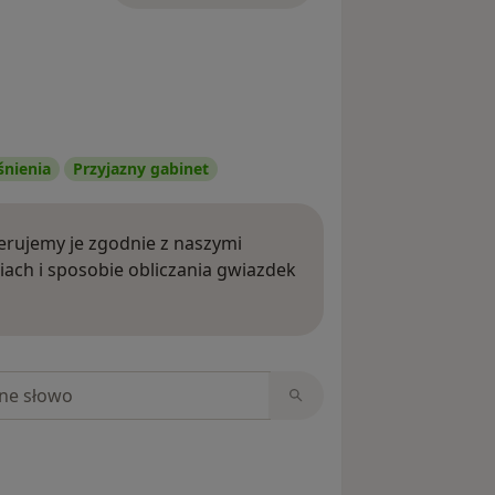
śnienia
Przyjazny gabinet
rujemy je zgodnie z naszymi
iach i sposobie obliczania gwiazdek
ięcej o opiniach
niach