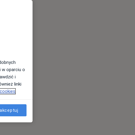
odobnych
i w oparciu o
awdzić i
wnież linki
 cookies
akceptuj