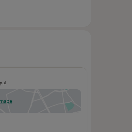
pot
 mapę
wiera się w nowej karcie