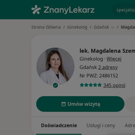
specjaliz
Strona Główna
Ginekolog
Gdańsk
Magda
Zmień mias
lek.
Magdalena Sze
O spec
Ginekolog
·
Więcej
Gdańsk
2 adresy
Nr PWZ: 2486152
345 opinii
Umów wizytę
Doświadczenie
Usługi i ceny
Adr