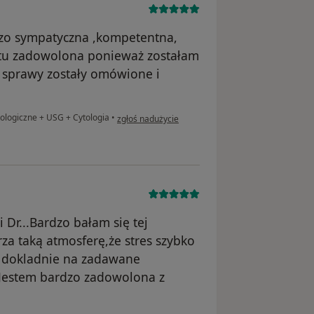
dzo sympatyczna ,kompetentna,
etu zadowolona ponieważ zostałam
i sprawy zostały omówione i
w opinii użytkownika T.K
ologiczne + USG + Cytologia
•
zgłoś nadużycie
Dr...Bardzo bałam się tej
rza taką atmosferę,że stres szybko
a dokladnie na zadawane
a.Jestem bardzo zadowolona z