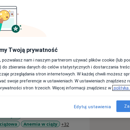
-letnim doświadczeniem. Absolwentka
my Twoją prywatność
 w Gdańsku. Ukończyła różnego
in. USG dla początkujących Mazurskiej
, pozwalasz nam i naszym partnerom używać plików cookie (lub p
wanych Mazurskiej Szkoły
) do zbierania danych do celów statystycznych i dostarczania treśc
 FMF 2019.
zaje przeglądania stron internetowych. W każdej chwili możesz spr
 fizjologicznej i patologicznej, USG
wać swoje preferencje w ustawieniach. W ustawieniach znajdziesz ró
ki i diagnostyki ginekologicznej, a
prywatności stron trzecich. Więcej informacji znajdziesz w
polityka
m.
Za
Edytuj ustawienia
 rodnych
.
a11y_sr_more_diseases
 ciążowa
Anemia w ciąży
+32