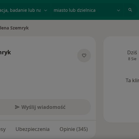
acja, badanie lub nazwisko
miasto lub dzielnica
lena Szemryk
to
mryk
Dziś
8 Sie
jalizacjach
Ta kl
Wyślij wiadomość
esy
Ubezpieczenia
Opinie (345)