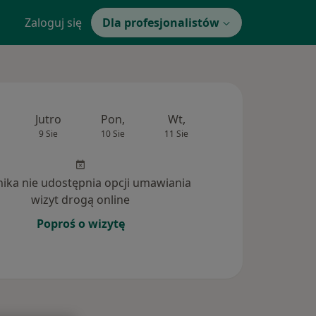
Zaloguj się
Dla profesjonalistów
Jutro
Pon,
Wt,
Śr,
Czw
9 Sie
10 Sie
11 Sie
12 Sie
13 Si
inika nie udostępnia opcji umawiania
wizyt drogą online
Poproś o wizytę