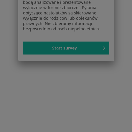
będą analizowane i prezentowane
Więcej w kategorii: W pobliżu Gdańska
wyłącznie w formie zbiorczej. Pytania
dotyczące nastolatków są skierowane
Schorzenia w Gdańsku
wyłącznie do rodziców lub opiekunów
Nadciśnienie tętnicze w Gdańsku
prawnych. Nie zbieramy informacji
bezpośrednio od osób niepełnoletnich.
Cukrzyca w Gdańsku
Otyłość w Gdańsku
Start survey
Niedoczynność tarczycy w Gdańsku
Choroby tarczycy w Gdańsku
Więcej (15)
Więcej w kategorii: Schorzenia w Gdańsku
Opryszczka Narządów Płciowych Specjaliści W Gdańsku