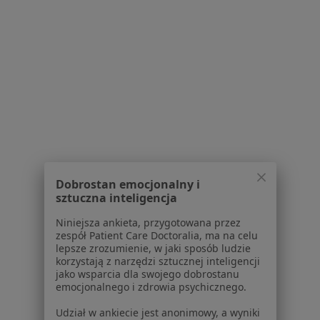
Poproś o wizytę
1
2
3
4
Powiązane wyszukiwania
W pobliżu Gdańska
Opryszczka narządów płciowych w Gdyni
Opryszczka narządów płciowych w Pruszczu
Dobrostan emocjonalny i
Gdańskim
sztuczna inteligencja
Opryszczka narządów płciowych w Sopocie
Niniejsza ankieta, przygotowana przez
zespół Patient Care Doctoralia, ma na celu
Opryszczka narządów płciowych w Starogardzie
lepsze zrozumienie, w jaki sposób ludzie
Gdańskim
korzystają z narzędzi sztucznej inteligencji
jako wsparcia dla swojego dobrostanu
Opryszczka narządów płciowych w Tczewie
emocjonalnego i zdrowia psychicznego.
Więcej (2)
Udział w ankiecie jest anonimowy, a wyniki