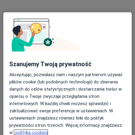
Bezpieczne płatności
Szanujemy Twoją prywatność
lek. Maria Walkiewicz
Akceptując, pozwalasz nam i naszym partnerom używać
·
Więcej
Ginekolog
plików cookie (lub podobnych technologii) do zbierania
351 opinii
danych do celów statystycznych i dostarczania treści w
Aleja Generała Józefa Hallera 169/ U3-U4, Gdańsk
•
Mapa
oparciu o Twoje zwyczaje przeglądania stron
TELOSOUL
internetowych. W każdej chwili możesz sprawdzić i
Konsultacja ginekologiczna
280 zł
zaktualizować swoje preferencje w ustawieniach. W
ustawieniach znajdziesz również linki do polityk
Specjalista nie oferuje umawiania online pod tym adresem.
prywatności stron trzecich. Więcej informacji znajdziesz
w
polityka cookies
Poproś o wizytę