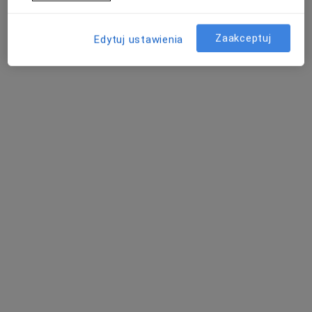
Zaakceptuj
Edytuj ustawienia
lek. Małgorzata Czupryńska
·
Więcej
Ginekolog
302 opinie
Adres 1
Adres 2
Online
Noskowskiego 11, Gdańsk
•
Mapa
Gabinet Femina
Konsultacja ginekologiczna
Brak ceny