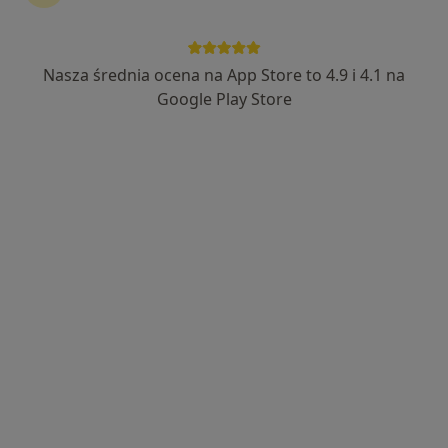
Nasza średnia ocena na App Store to 4.9 i 4.1 na
lek. Joanna Gunarys
Google Play Store
Chirurg, Lekarz wykonujący zabiegi medycyny estetycznej,
·
Więcej
Proktolog
461 opinii
Aleja Generała Józefa Hallera 134/231, Gdańsk
•
Mapa
Centrum Medyczne Gunarys
Konsultacja chirurgiczna
370 zł
Specjalista nie oferuje umawiania online pod tym adresem.
Poproś o wizytę