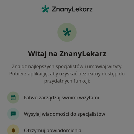
Me
Opryszczka Narządów Płciowych • Gdańsk, pomorskie
Filtry
• 1
Ubezpieczenie
Map
Opryszczka narządów płciowych specjaliści
Witaj na ZnanyLekarz
w Gdańsku
Jak działają wyniki wyszukiwania
Znajdź najlepszych specjalistów i umawiaj wizyty.
Pobierz aplikację, aby uzyskać bezpłatny dostęp do
przydatnych funkcji:
Jakiego specjalisty szukasz?
Ginekolog
Dermatolog
Lekarz wykonując
Łatwo zarządzaj swoimi wizytami
Wysyłaj wiadomości do specjalistów
Otrzymuj powiadomienia