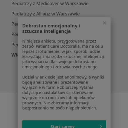
Pediatrzy z Medicover w Warszawie
Pediatrzy z Allianz w Warszawie
Pediatrzy z INTER Polska w Warszawie
Dobrostan emocjonalny i
sztuczna inteligencja
Pediatrzy z Signal Iduna w Warszawie
Niniejsza ankieta, przygotowana przez
Pediatrzy z Compensa w Warszawie
zespół Patient Care Doctoralia, ma na celu
lepsze zrozumienie, w jaki sposób ludzie
Więcej (15)
korzystają z narzędzi sztucznej inteligencji
Więcej w kategorii: Najpopularniejsze ubezpi
jako wsparcia dla swojego dobrostanu
emocjonalnego i zdrowia psychicznego.
Udział w ankiecie jest anonimowy, a wyniki
będą analizowane i prezentowane
wyłącznie w formie zbiorczej. Pytania
dotyczące nastolatków są skierowane
wyłącznie do rodziców lub opiekunów
Serwis
prawnych. Nie zbieramy informacji
bezpośrednio od osób niepełnoletnich.
Regulamin
Polityka prywatności pacjentów
Polityka prywatności profesjonalistów
Start survey