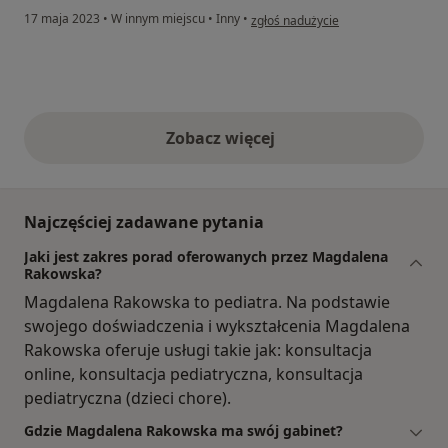
w opinii użytkownika TK
17 maja 2023
•
W innym miejscu
•
Inny
•
zgłoś nadużycie
Zobacz więcej
opinie powyżej
Najczęściej zadawane pytania
Jaki jest zakres porad oferowanych przez Magdalena
Rakowska?
Magdalena Rakowska to pediatra. Na podstawie
swojego doświadczenia i wykształcenia Magdalena
Rakowska oferuje usługi takie jak: konsultacja
online, konsultacja pediatryczna, konsultacja
pediatryczna (dzieci chore).
Gdzie Magdalena Rakowska ma swój gabinet?