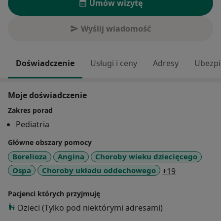
Umów wizytę
Wyślij wiadomość
Doświadczenie
Usługi i ceny
Adresy
Ubezpi
Moje doświadczenie
Zakres porad
Pediatria
Główne obszary pomocy
Borelioza
Angina
Choroby wieku dziecięcego
a11y_sr_mor
Ospa
Choroby układu oddechowego
+19
Pacjenci których przyjmuję
Dzieci (Tylko pod niektórymi adresami)