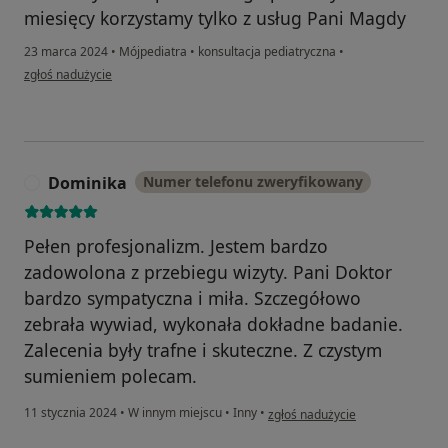
miesięcy korzystamy tylko z usług Pani Magdy
23 marca 2024
•
Mójpediatra
•
konsultacja pediatryczna
•
w opinii użytkownika Bohdan
zgłoś nadużycie
Dominika
Numer telefonu zweryfikowany
D
Pełen profesjonalizm. Jestem bardzo
zadowolona z przebiegu wizyty. Pani Doktor
bardzo sympatyczna i miła. Szczegółowo
zebrała wywiad, wykonała dokładne badanie.
Zalecenia były trafne i skuteczne. Z czystym
sumieniem polecam.
w opinii użytkownika Dominika
11 stycznia 2024
•
W innym miejscu
•
Inny
•
zgłoś nadużycie