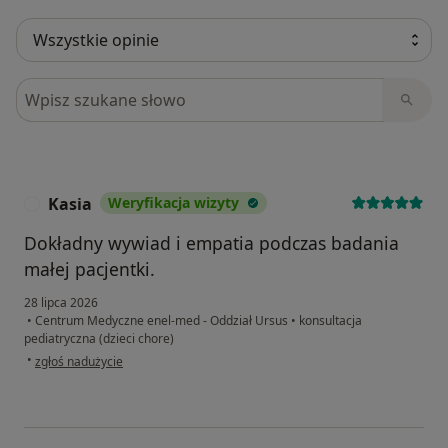
Szukaj w opiniach
Kasia
Weryfikacja wizyty
K
Dokładny wywiad i empatia podczas badania
małej pacjentki.
28 lipca 2026
•
Centrum Medyczne enel-med - Oddział Ursus
•
konsultacja
pediatryczna (dzieci chore)
w opinii użytkownika Kasia
•
zgłoś nadużycie