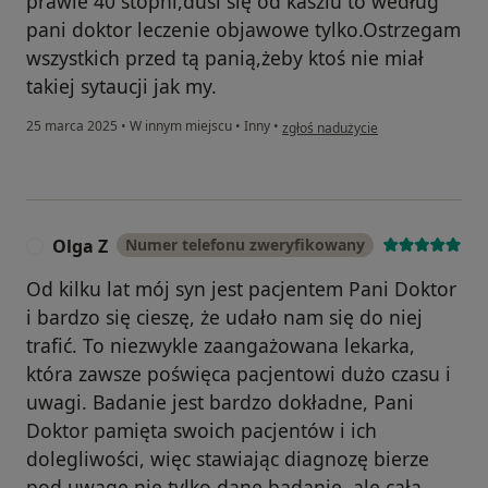
prawie 40 stopni,dusi się od kaszlu to według
pani doktor leczenie objawowe tylko.Ostrzegam
wszystkich przed tą panią,żeby ktoś nie miał
takiej sytaucji jak my.
w opinii użytkownika Pacjent
25 marca 2025
•
W innym miejscu
•
Inny
•
zgłoś nadużycie
Olga Z
Numer telefonu zweryfikowany
O
Od kilku lat mój syn jest pacjentem Pani Doktor
i bardzo się cieszę, że udało nam się do niej
trafić. To niezwykle zaangażowana lekarka,
która zawsze poświęca pacjentowi dużo czasu i
uwagi. Badanie jest bardzo dokładne, Pani
Doktor pamięta swoich pacjentów i ich
dolegliwości, więc stawiając diagnozę bierze
pod uwagę nie tylko dane badanie, ale cała