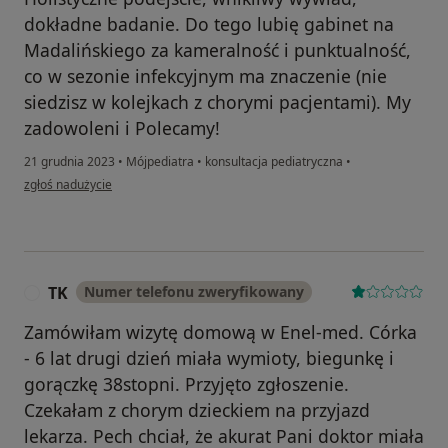
dokładne badanie. Do tego lubię gabinet na
Madalińskiego za kameralność i punktualność,
co w sezonie infekcyjnym ma znaczenie (nie
siedzisz w kolejkach z chorymi pacjentami). My
zadowoleni i Polecamy!
21 grudnia 2023
•
Mójpediatra
•
konsultacja pediatryczna
•
w opinii użytkownika Rodzice Antosia
zgłoś nadużycie
TK
Numer telefonu zweryfikowany
T
Zamówiłam wizytę domową w Enel-med. Córka
- 6 lat drugi dzień miała wymioty, biegunkę i
gorączkę 38stopni. Przyjęto zgłoszenie.
Czekałam z chorym dzieckiem na przyjazd
lekarza. Pech chciał, że akurat Pani doktor miała