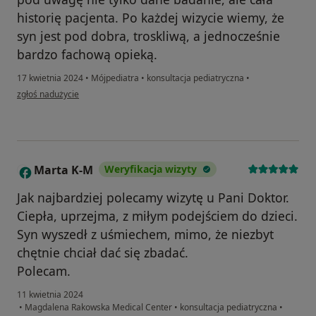
historię pacjenta. Po każdej wizycie wiemy, że
syn jest pod dobra, troskliwą, a jednocześnie
bardzo fachową opieką.
17 kwietnia 2024
•
Mójpediatra
•
konsultacja pediatryczna
•
w opinii użytkownika Olga Z
zgłoś nadużycie
Marta K-M
Weryfikacja wizyty
M
Jak najbardziej polecamy wizytę u Pani Doktor.
Ciepła, uprzejma, z miłym podejściem do dzieci.
Syn wyszedł z uśmiechem, mimo, że niezbyt
chętnie chciał dać się zbadać.
Polecam.
11 kwietnia 2024
•
Magdalena Rakowska Medical Center
•
konsultacja pediatryczna
•