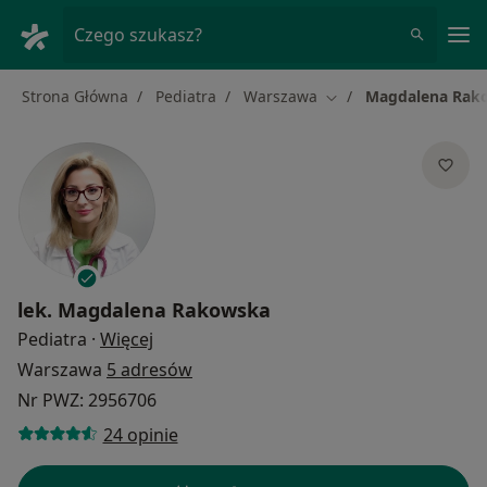
Me
Czego szukasz?
Strona Główna
Pediatra
Warszawa
Magdalena Rak
Zmień miasto
lek.
Magdalena Rakowska
O specjalizacjach
Pediatra
·
Więcej
Warszawa
5 adresów
Nr PWZ: 2956706
24 opinie