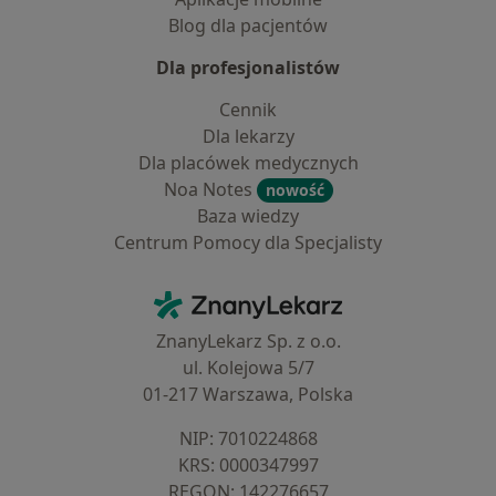
Blog dla pacjentów
Dla profesjonalistów
Cennik
Dla lekarzy
Dla placówek medycznych
Noa Notes
nowość
Baza wiedzy
Centrum Pomocy dla Specjalisty
Kontakt
ZnanyLekarz - Strona główna
ZnanyLekarz Sp. z o.o.
ul. Kolejowa 5/7
01-217 Warszawa, Polska
NIP: ⁠7010224868
KRS: ⁠0000347997
REGON: ⁠142276657