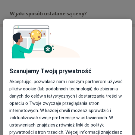
W jaki sposób ustalane są ceny?
Adresy (5)
Adres 1
Adres 2
Adres 3
Adres 4
Adres 5
Szanujemy Twoją prywatność
Centrum Medyczne enel-med - Oddział
Ursus
Akceptując, pozwalasz nam i naszym partnerom używać
Aleksandra Prystora 8,
Ursus
, 02-497
Warszawa
plików cookie (lub podobnych technologii) do zbierania
danych do celów statystycznych i dostarczania treści w
oparciu o Twoje zwyczaje przeglądania stron
Powiększ mapę
otwiera się w nowej karcie
internetowych. W każdej chwili możesz sprawdzić i
zaktualizować swoje preferencje w ustawieniach. W
Dostępność
ustawieniach znajdziesz również linki do polityk
Pokaż kalendarz
prywatności stron trzecich. Więcej informacji znajdziesz