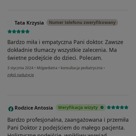
Tata Krzysia
Numer telefonu zweryfikowany
T
Bardzo miła i empatyczna Pani doktor. Zawsze
dokładnie tłumaczy wszystkie zalecenia. Ma
świetne podejście do dzieci. Polecam.
3 stycznia 2024
•
Mójpediatra
•
konsultacja pediatryczna
•
w opinii użytkownika Tata Krzysia
zgłoś nadużycie
Rodzice Antosia
Weryfikacja wizyty
R
Bardzo profesjonalna, zaangażowana i przemiła
Pani Doktor z podejściem do małego pacjenta.
Holistyczne podejście, wnikliwy wywiad,