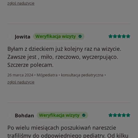
w opinii użytkownika Marta K-M
zgłoś nadużycie
Jowita
Weryfikacja wizyty
J
Byłam z dzieckiem już kolejny raz na wizycie.
Zawsze jest , miło, rzeczowo, wyczerpująco.
Szczerze polecam.
26 marca 2024
•
Mójpediatra
•
konsultacja pediatryczna
•
w opinii użytkownika Jowita
zgłoś nadużycie
Bohdan
Weryfikacja wizyty
B
Po wielu miesiącach poszukiwań nareszcie
trafiliśmy do odpowiedniego pediatry. Od kilku