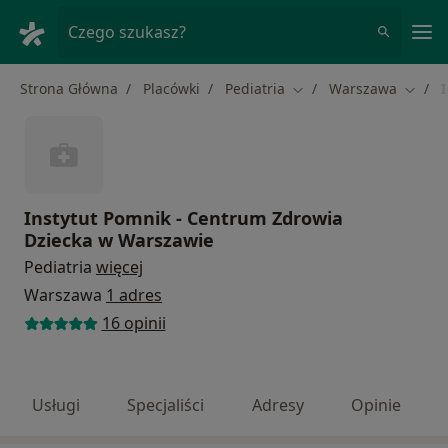
Me
Czego szukasz?
Strona Główna
Placówki
Pediatria
Warszawa
Zmień miasto
Zmień
Instytut Pomnik - Centrum Zdrowia
Dziecka w Warszawie
Pediatria
więcej
Warszawa
1 adres
16 opinii
Usługi
Specjaliści
Adresy
Opinie