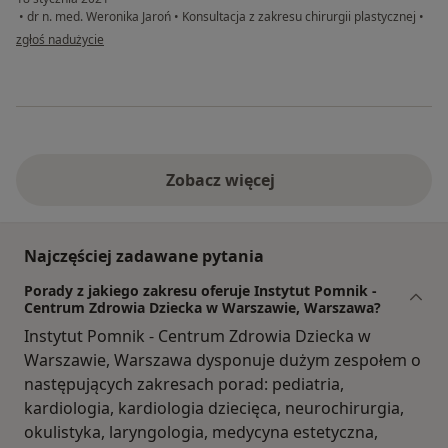
•
dr n. med. Weronika Jaroń
•
Konsultacja z zakresu chirurgii plastycznej
•
w opinii użytkownika Diana z Gdańska
zgłoś nadużycie
Zobacz więcej
Najczęściej zadawane pytania
Porady z jakiego zakresu oferuje Instytut Pomnik -
Centrum Zdrowia Dziecka w Warszawie, Warszawa?
Instytut Pomnik - Centrum Zdrowia Dziecka w
Warszawie, Warszawa dysponuje dużym zespołem o
następujących zakresach porad: pediatria,
kardiologia, kardiologia dziecięca, neurochirurgia,
okulistyka, laryngologia, medycyna estetyczna,