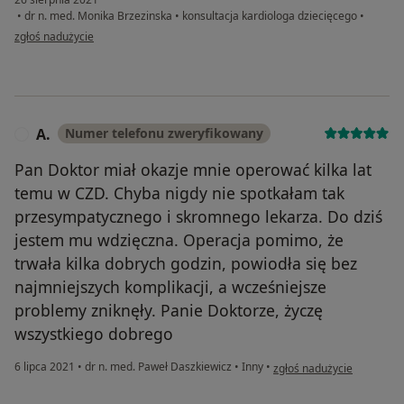
•
dr n. med. Monika Brzezinska
•
konsultacja kardiologa dziecięcego
•
w opinii użytkownika Magdalena
zgłoś nadużycie
A.
Numer telefonu zweryfikowany
A
Pan Doktor miał okazje mnie operować kilka lat
temu w CZD. Chyba nigdy nie spotkałam tak
przesympatycznego i skromnego lekarza. Do dziś
jestem mu wdzięczna. Operacja pomimo, że
trwała kilka dobrych godzin, powiodła się bez
najmniejszych komplikacji, a wcześniejsze
problemy zniknęły. Panie Doktorze, życzę
wszystkiego dobrego
w opinii użytkownika A.
6 lipca 2021
•
dr n. med. Paweł Daszkiewicz
•
Inny
•
zgłoś nadużycie