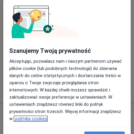
dr n. med. Dorota Jarzębicka
Pediatra, W trakcie specjalizacji (Gastrolog dziecięcy)
125 opinii
dr hab. n. med., prof. uczelni Piotr Buda
Pediatra, Reumatolog, Reumatolog dziecięcy
Szanujemy Twoją prywatność
1 opinia
Akceptując, pozwalasz nam i naszym partnerom używać
plików cookie (lub podobnych technologii) do zbierania
lek. Magdalena Rakowska
danych do celów statystycznych i dostarczania treści w
Pediatra
oparciu o Twoje zwyczaje przeglądania stron
24 opinie
internetowych. W każdej chwili możesz sprawdzić i
zaktualizować swoje preferencje w ustawieniach. W
ustawieniach znajdziesz również linki do polityk
prywatności stron trzecich. Więcej informacji znajdziesz
Adres
w
polityka cookies