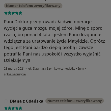
Numer telefonu zweryfikowany
Pani Doktor przeprowadziła dwie operacje
wycięcia guza mózgu mojej córce. Minęło sporo
czasu, bo ponad 4 lata i jestem Pani dozgonnie
wdzięczna za uratowanie życia Matyldzie. Oprócz
tego jest Pani bardzo ciepłą osobą i zawsze
potrafiła Pani nas uspokoić i wszystko wyjaśnić.
Dziękujemy!!
28 marca 2021
•
lek. Dagmara Szymkowicz-Kudełko
•
Inny
•
w opinii użytkownika Aleksandra Czarny
zgłoś nadużycie
Diana z Gdańska
Numer telefonu zweryfikowany
D