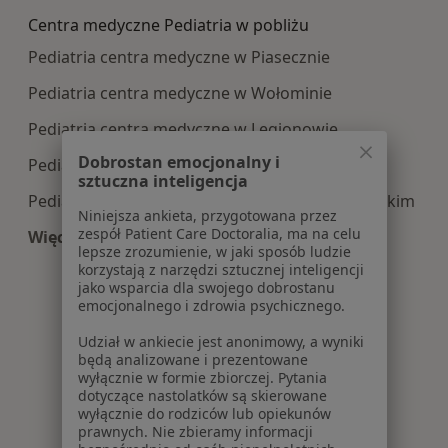
Centra medyczne Pediatria w pobliżu
Pediatria centra medyczne w Piasecznie
Pediatria centra medyczne w Wołominie
Pediatria centra medyczne w Legionowie
Dobrostan emocjonalny i
Pediatria centra medyczne w Otwocku
sztuczna inteligencja
Pediatria centra medyczne w Mińsku Mazowieckim
Niniejsza ankieta, przygotowana przez
zespół Patient Care Doctoralia, ma na celu
Więcej (14)
lepsze zrozumienie, w jaki sposób ludzie
Więcej w kategorii: Centra medyczne Pediatria 
korzystają z narzędzi sztucznej inteligencji
jako wsparcia dla swojego dobrostanu
emocjonalnego i zdrowia psychicznego.
Udział w ankiecie jest anonimowy, a wyniki
będą analizowane i prezentowane
wyłącznie w formie zbiorczej. Pytania
dotyczące nastolatków są skierowane
wyłącznie do rodziców lub opiekunów
prawnych. Nie zbieramy informacji