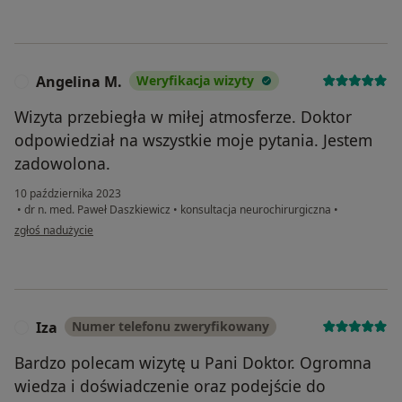
Angelina M.
Weryfikacja wizyty
A
Wizyta przebiegła w miłej atmosferze. Doktor
odpowiedział na wszystkie moje pytania. Jestem
zadowolona.
10 października 2023
•
dr n. med. Paweł Daszkiewicz
•
konsultacja neurochirurgiczna
•
w opinii użytkownika Angelina M.
zgłoś nadużycie
Iza
Numer telefonu zweryfikowany
I
Bardzo polecam wizytę u Pani Doktor. Ogromna
wiedza i doświadczenie oraz podejście do