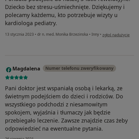
Dziecko bez stresu-uśmiechnięte. Dziękujemy i
polecamy każdemu, kto potrzebuje wizyty u
kardiologa pediatry.
w opinii użytkownika 
13 stycznia 2023
•
dr n. med. Monika Brzezinska
•
Inny
•
zgłoś nadużycie
Magdalena
Numer telefonu zweryfikowany
M
Pani doktor jest wspaniałą osobą i lekarką, ze
świetnym podejściem do dzieci i rodziców. Do
wszystkiego podchodzi z niesamowitym
spokojem, wyjaśnia i tłumaczy jak będzie
przebiegało leczenie. Zawsze znajdzie czas żeby
odpowiedzieć na ewentualne pytania.
26 sierpnia 2021