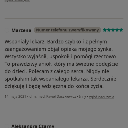
Marzena
Numer telefonu zweryfikowany
M
Wspaniały lekarz. Bardzo szybko i z pełnym
zaangażowaniem objął opieką mojego synka.
Wszystko wyjaśnił, uspokoił i pomógł rzeczowo.
To prawdziwy anioł, który ma świetne podejście
do dzieci. Polecam z całego serca. Nigdy nie
spotkałam tak wspaniałego lekarza. Serdecznie
dziękuję i będę wdzięczna do końca życia.
w opinii użytkownika Ma
14 maja 2021
•
dr n. med. Paweł Daszkiewicz
•
Inny
•
zgłoś nadużycie
Aleksandra Czarny
A