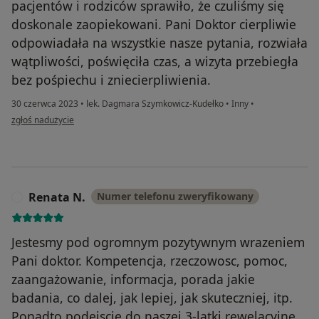
pacjentów i rodziców sprawiło, że czuliśmy się
doskonale zaopiekowani. Pani Doktor cierpliwie
odpowiadała na wszystkie nasze pytania, rozwiała
wątpliwości, poświęciła czas, a wizyta przebiegła
bez pośpiechu i zniecierpliwienia.
30 czerwca 2023
•
lek. Dagmara Szymkowicz-Kudełko
•
Inny
•
w opinii użytkownika Iza
zgłoś nadużycie
Renata N.
Numer telefonu zweryfikowany
R
Jestesmy pod ogromnym pozytywnym wrazeniem
Pani doktor. Kompetencja, rzeczowosc, pomoc,
zaangażowanie, informacja, porada jakie
badania, co dalej, jak lepiej, jak skuteczniej, itp.
Ponadto podejscie do naszej 3-latki rewelacyjne.