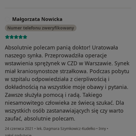
Małgorzata Nowicka
M
Numer telefonu zweryfikowany
Absolutnie polecam panią doktor! Uratowała
naszego synka. Przeprowadziła operacje
wstawienia sprężynek w CZD w Warszawie. Synek
miał kraniosynostoze strzałkowa. Podczas pobytu
w szpitalu odpowiedziała z cierpliwością i
dokładnością na wszystkie moje obawy i pytania.
Zawsze służyła pomocą i radą. Takiego
niesamowitego człowieka ze świecą szukać. Dla
wszystkich osób zastanawiających się czy warto
zaufać, absolutnie polecam.
24 czerwca 2021
•
lek. Dagmara Szymkowicz-Kudełko
•
Inny
•
w opinii użytkownika Małgorzata Nowicka
zgłoś nadużycie