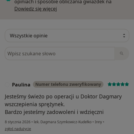
opiniach i sposobie obliczania gwiazdek na
Dowiedz się więcej o opiniach
Dowiedz się więcej
Szukaj w opiniach
Paulina
Numer telefonu zweryfikowany
P
Jesteśmy świeżo po operacji u Doktor Dagmary
wszczepienia sprężynek.
Bardzo jesteśmy zadowoleni i wdzięczni
8 stycznia 2026
•
lek. Dagmara Szymkowicz-Kudełko
•
Inny
•
w opinii użytkownika Paulina
zgłoś nadużycie